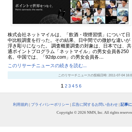
株式会社ネットマイルは、「飲酒・喫煙習慣」について日
中比較調査を行った。その結果、日中間での微妙な違いが
浮き彫りになった。 調査概要調査の対象は、日本では、共
通ポイントプログラム「ネットマイル」の男女会員各250
名。中国では、「92dp.com」の男女会員各…
このリサーチニュースの続きを読む...
このリサーチニュースの投稿日時: 2011-07-04 16:0
1
2
3
4
5
6
利用規約
|
プライバシーポリシー
|
広告に関するお問い合わせ
|
記事に
Copyright © 2026 NMN, Inc. All rights reserved