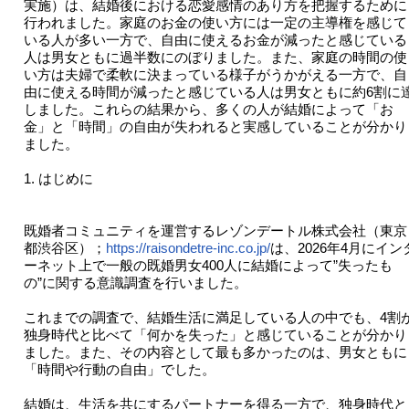
実施）は、結婚後における恋愛感情のあり方を把握するために
行われました。家庭のお金の使い方には一定の主導権を感じて
いる人が多い一方で、自由に使えるお金が減ったと感じている
人は男女ともに過半数にのぼりました。また、家庭の時間の使
い方は夫婦で柔軟に決まっている様子がうかがえる一方で、自
由に使える時間が減ったと感じている人は男女ともに約6割に
しました。これらの結果から、多くの人が結婚によって「お
金」と「時間」の自由が失われると実感していることが分かり
ました。
1. はじめに
既婚者コミュニティを運営するレゾンデートル株式会社（東京
都渋谷区）；
https://raisondetre-inc.co.jp/
は、2026年4月にイン
ーネット上で一般の既婚男女400人に結婚によって”失ったも
の”に関する意識調査を行いました。
これまでの調査で、結婚生活に満足している人の中でも、4割
独身時代と比べて「何かを失った」と感じていることが分かり
ました。また、その内容として最も多かったのは、男女ともに
「時間や行動の自由」でした。
結婚は、生活を共にするパートナーを得る一方で、独身時代と