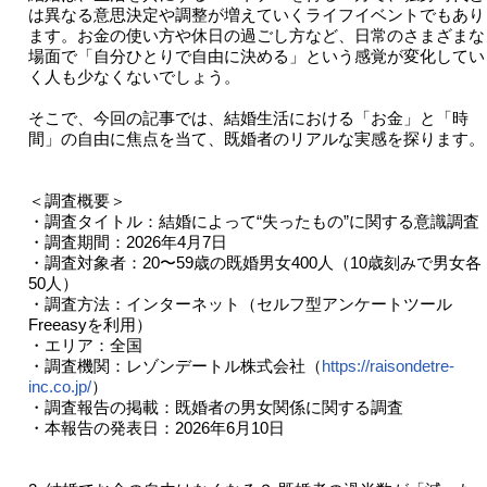
は異なる意思決定や調整が増えていくライフイベントでもあり
ます。お金の使い方や休日の過ごし方など、日常のさまざまな
場面で「自分ひとりで自由に決める」という感覚が変化してい
く人も少なくないでしょう。
そこで、今回の記事では、結婚生活における「お金」と「時
間」の自由に焦点を当て、既婚者のリアルな実感を探ります。
＜調査概要＞
・調査タイトル：結婚によって“失ったもの”に関する意識調査
・調査期間：2026年4月7日
・調査対象者：20〜59歳の既婚男女400人（10歳刻みで男女各
50人）
・調査⽅法：インターネット（セルフ型アンケートツール
Freeasyを利⽤）
・エリア：全国
・調査機関：レゾンデートル株式会社（
https://raisondetre-
inc.co.jp/
）
・調査報告の掲載：既婚者の男女関係に関する調査
・本報告の発表⽇：2026年6⽉10⽇