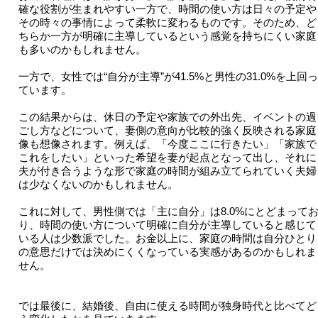
確な役割が生まれやすい一方で、時間の使い方は日々の予定や
その時々の事情によって柔軟に変わるものです。そのため、ど
ちらか一方が明確に主導しているという感覚を持ちにくい家庭
も多いのかもしれません。
一方で、女性では“自分が主導”が41.5%と男性の31.0%を上回っ
ています。
この結果からは、休日の予定や家族での外出先、イベントの過
ごし方などについて、妻側の意向が比較的強く反映される家庭
像も想像されます。例えば、「今度ここに行きたい」「家族で
これをしたい」といった希望を妻が起点となって出し、それに
夫が付き合うような形で家庭の時間が組み立てられていく夫婦
は少なくないのかもしれません。
これに対して、男性側では「主に自分」は8.0%にとどまって
り、時間の使い方について明確に自分が主導していると感じて
いる人は少数派でした。お金以上に、家庭の時間は自分ひとり
の意思だけでは決めにくくなっている実感があるのかもしれま
せん。
では最後に、結婚後、自由に使える時間が独身時代と比べてど