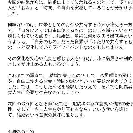
今回の結果からは、結婚によって失われるものとして、多くの
人が「お金」と「時間」の自由を実感していることが分かりま
した。
興味深いのは、世帯としてのお金や共有する時間が増える一方
で、「自分ひとりで自由に使えるもの」はむしろ減っていると
感じられている点です。結婚は、単純に何かを失う出来事とい
うよりも、「自分のもの」だった資源が「ふたりで共有するも
の」へと変化していくライフイベントなのかもしれません。
その変化を安心や充実と感じる人もいれば、時に窮屈さや制約
として受け止める人もいるでしょう。
これまでの調査で、“結婚で失うもの”として、恋愛感情の変化
や、自由に使えるお金・時間の減少といった実態が見えてきま
した。では、こうした変化を経験したうえで、それでも配偶者
は人生に必要な存在なのでしょうか。
次回の最終回となる第4報では、配偶者の存在意義や結婚の必
性、そして「もし人生をやり直せるなら」という問いを通じ
て、結婚という選択の意味に迫ります。
◎調査の目的