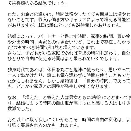
て納得感のある結果でしょう。
ただ、お金との違いは、時間は増やしたくても簡単には増やせ
ないことです。収入は働き方やキャリアによって増える可能性
がありますが、1日は誰にとっても24時間しかありません。
結婚によって、パートナーと過ごす時間、家事の時間、買い物
や外出の時間、両家との付き合いなど、これまで存在しなかっ
た“共有すべき時間”が自然と増えていきます。
さらに、子どもがいる家庭であれば育児の時間も加わり、自分
ひとりで自由に使える時間はより限られていくでしょう。
独身時代であれば、休日を丸ごと趣味に使ったり、思い立って
一人で出かけたり、誰にも気を遣わずに時間を使うこともでき
たかもしれません。しかし結婚後は、「自分の時間」であって
も、どこかで家庭との調整が発生しやすくなります。
なお、「増えた」と答えた人は男女ともに1割台にとどまって
り、結婚によって時間の自由度が高まったと感じる人はより少
数派でした。
お金以上に取り戻しにくいからこそ、時間の自由の変化は、よ
り強く実感されるのかもしれません。