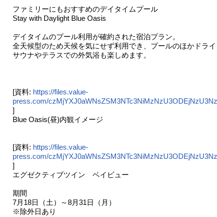
ファミリーにもおすすめのデイタイムプール
Stay with Daylight Blue Oasis
デイタイムのプール利用が確約された宿泊プラン。
全天候型のため天候を気にせず利用でき、プールのほかドライ
サウナやテラスでの外気浴も楽しめます。
[資料:
https://files.value-
press.com/czMjYXJ0aWNsZSM3NTc3NiMzNzU3ODEjNzU3Nz
]
Blue Oasis(昼)内観イメージ
[資料:
https://files.value-
press.com/czMjYXJ0aWNsZSM3NTc3NiMzNzU3ODEjNzU3NzZ
]
エグゼクティブツイン ベイビュー
期間
7月18日（土）～8月31日（月）
※除外日あり