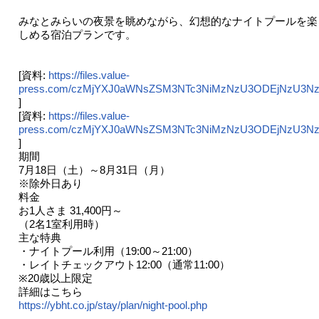
みなとみらいの夜景を眺めながら、幻想的なナイトプールを楽
しめる宿泊プランです。
[資料:
https://files.value-
press.com/czMjYXJ0aWNsZSM3NTc3NiMzNzU3ODEjNzU3NzZf
]
[資料:
https://files.value-
press.com/czMjYXJ0aWNsZSM3NTc3NiMzNzU3ODEjNzU3Nz
]
期間
7月18日（土）～8月31日（月）
※除外日あり
料金
お1人さま 31,400円～
（2名1室利用時）
主な特典
・ナイトプール利用（19:00～21:00）
・レイトチェックアウト12:00（通常11:00）
※20歳以上限定
詳細はこちら
https://ybht.co.jp/stay/plan/night-pool.php