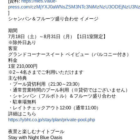
[資料:
https://files.value-
press.com/czMjYXJ0aWNsZSM3NTc3NiMzNzU3ODEjNzU3Nz
]
シャンパン＆フルーツ盛り合わせ イメージ
期間
7月18日（土）～8月31日（月）【1日1室限定】
※除外日あり
客室
グランドコーナースイート ベイビュー（バルコニー付き）
料金
1室 210,000円
※2～4名さまでご利用いただけます
主な特典
・プール貸切利用（21:30～23:30）
・通常営業時間のプール利用（※貸切ではございません）
・シャンパン（フルボトル）＆フルーツ盛り合わせ
・駐車場無料
・レイトチェックアウト12:00（通常11:00）
詳細はこちら
https://ybht.co.jp/stay/plan/private-pool.php
夜景と楽しむナイトプール
Stay with Night Blue Oasis