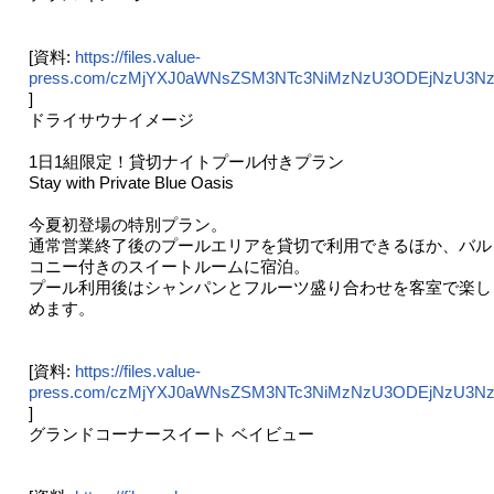
[資料:
https://files.value-
press.com/czMjYXJ0aWNsZSM3NTc3NiMzNzU3ODEjNzU3NzZ
]
ドライサウナイメージ
1日1組限定！貸切ナイトプール付きプラン
Stay with Private Blue Oasis
今夏初登場の特別プラン。
通常営業終了後のプールエリアを貸切で利用できるほか、バル
コニー付きのスイートルームに宿泊。
プール利用後はシャンパンとフルーツ盛り合わせを客室で楽し
めます。
[資料:
https://files.value-
press.com/czMjYXJ0aWNsZSM3NTc3NiMzNzU3ODEjNzU3Nz
]
グランドコーナースイート ベイビュー