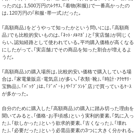
ったのは､1,500万円のﾚｸｻｽ､｢着物(和服)｣で一番高かったの
は､120万円の｢和服･帯一式｣だった｡
｢高額商品｣をどうやって知ったかという問いには､｢高額商
品｣でも比較的安いものは､｢ﾈｯﾄ･ﾒﾙﾏｶﾞ｣と｢実店舗｣が同じく
らい､認知経路として使われている｡平均購入価格が高くなる
にしたがって､｢実店舗｣でその商品を知った割合が増えるよ
うだ｡
｢高額商品｣の購入場所は､比較的安い価格で購入している場
合は､｢家電量販店･電気店｣が多い｡｢衣類･靴｣､｢時計･ｱｸｾｻﾘ･
宝飾品｣､｢ﾊﾞｯｸﾞ｣は､｢ﾃﾞﾊﾟｰﾄ｣や｢ﾌﾞﾗﾝﾄﾞ店｣で買っているｹｰｽ
が多かった｡
自分のために購入した｢高額商品｣の購入に踏み切った理由を
聞いてみると､｢価格･お手頃感｣という実利的要素､｢気に入っ
た｣､｢欲しかった｣という欲求的要素､｢古くなった｣､｢壊れ
た｣､｢必要だった｣という必需品要素の3つに大きく分かれる｡