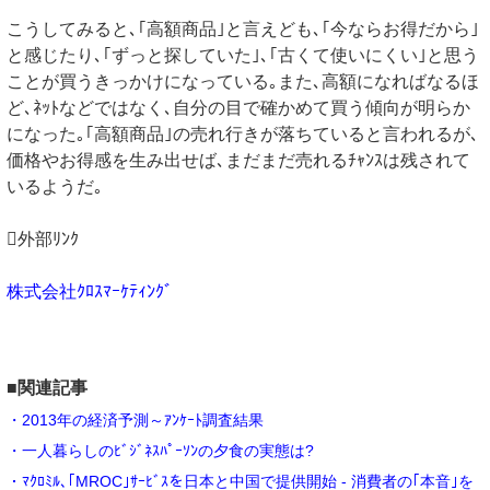
こうしてみると､｢高額商品｣と言えども､｢今ならお得だから｣
と感じたり､｢ずっと探していた｣､｢古くて使いにくい｣と思う
ことが買うきっかけになっている｡また､高額になればなるほ
ど､ﾈｯﾄなどではなく､自分の目で確かめて買う傾向が明らか
になった｡｢高額商品｣の売れ行きが落ちていると言われるが､
価格やお得感を生み出せば､まだまだ売れるﾁｬﾝｽは残されて
いるようだ｡
外部ﾘﾝｸ
株式会社ｸﾛｽﾏｰｹﾃｨﾝｸﾞ
■関連記事
・2013年の経済予測～ｱﾝｹｰﾄ調査結果
・一人暮らしのﾋﾞｼﾞﾈｽﾊﾟｰｿﾝの夕食の実態は?
・ﾏｸﾛﾐﾙ､｢MROC｣ｻｰﾋﾞｽを日本と中国で提供開始 - 消費者の｢本音｣を