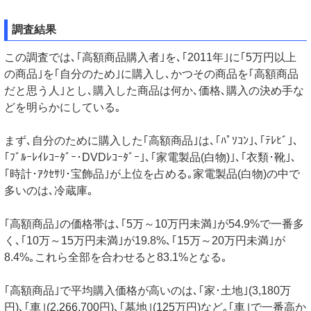
調査結果
この調査では､｢高額商品購入者｣を､｢2011年｣に｢5万円以上
の商品｣を｢自分のため｣に購入し､かつその商品を｢高額商品
だと思う人｣とし､購入した商品は何か､価格､購入の決め手な
どを明らかにしている｡
まず､自分のために購入した｢高額商品｣は､｢ﾊﾟｿｺﾝ｣､｢ﾃﾚﾋﾞ｣､
｢ﾌﾞﾙｰﾚｲﾚｺｰﾀﾞｰ･DVDﾚｺｰﾀﾞｰ｣､｢家電製品(白物)｣､｢衣類･靴｣､
｢時計･ｱｸｾｻﾘ･宝飾品｣が上位を占める｡家電製品(白物)の中で
多いのは､冷蔵庫｡
｢高額商品｣の価格帯は､｢5万～10万円未満｣が54.9%で一番多
く､｢10万～15万円未満｣が19.8%､｢15万～20万円未満｣が
8.4%｡これら全部を合わせると83.1%となる｡
｢高額商品｣で平均購入価格が高いのは､｢家･土地｣(3,180万
円)､｢車｣(2,266,700円)､｢墓地｣(125万円)など｡｢車｣で一番高か