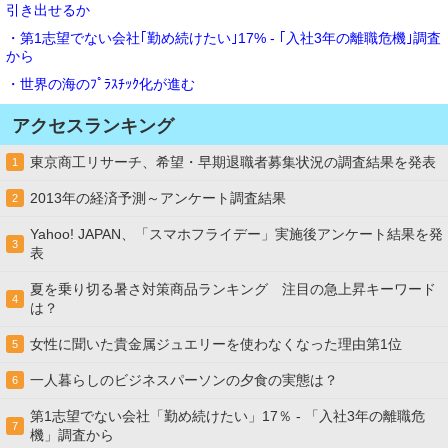
引き出せるか
・第1志望でない会社｢勤め続けたい｣17% - ｢入社3年の離職危機｣調査
から
・世界の海のﾌﾟﾗｽﾁｯｸ化が進む
アクセスランキング
東京商工リサーチ、希望・早期退職者募集状況の調査結果を発表
1
2013年の経済予測～アンケート調査結果
2
Yahoo! JAPAN、「スマホフライデー」実施後アンケート結果を発
3
表
夏を乗り切る暑さ対策商品ランキング 注目の急上昇キーワード
4
は？
女性に聞いた貴金属ジュエリーを使わなくなった理由第1位
5
一人暮らしのビジネスパーソンの夕食の実態は？
6
第1志望でない会社「勤め続けたい」17％ - 「入社3年の離職危
7
機」調査から