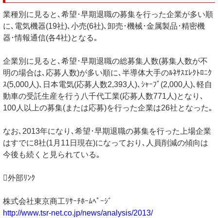
業種別に見ると､希望･早期退職の募集を行った企業が多い順
に､電気機器(19社)､小売(6社)､卸売･機械･金属製品･精密機
器･情報通信(各4社)となる｡
企業別に見ると､希望･早期退職の総募集人数(募集人数が不
明の場合は､応募人数)が多い順に､半導体大手のﾙﾈｻｽｴﾚｸﾄﾛﾆｸ
ｽ(5,000人)､日本電気(応募人数2,393人)､ｼｬｰﾌﾟ(2,000人)､軽自
動車の受託生産を行う八千代工業(応募人数771人)となり､
100人以上の募集(または応募)を行った企業は26社となった｡
なお､2013年になり､希望･早期退職の募集を行った上場企業
はすでに8社(1月11日現在)になっており､人員削減の傾向は
今後も続くと見られている｡
外部ﾘﾝｸ
株式会社東京商工ﾘｻｰﾁﾎｰﾑﾍﾟｰｼﾞ
http://www.tsr-net.co.jp/news/analysis/2013/