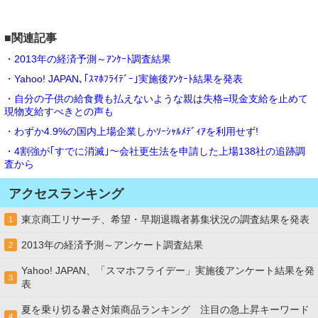
■関連記事
・2013年の経済予測～ｱﾝｹｰﾄ調査結果
・Yahoo! JAPAN､｢ｽﾏﾎﾌﾗｲﾃﾞｰ｣実施後ｱﾝｹｰﾄ結果を発表
・自分の子供の給食費も払えないような親は失格=現金支給を止めて
現物支給すべきとの声も
・わずか4.9%の国内上場企業しかｿｰｼｬﾙﾒﾃﾞｨｱを利用せず!
・4割強が｢すでに消滅｣～会社更生法を申請した上場138社の追跡調
査から
アクセスランキング
東京商工リサーチ、希望・早期退職者募集状況の調査結果を発表
1
2013年の経済予測～アンケート調査結果
2
Yahoo! JAPAN、「スマホフライデー」実施後アンケート結果を発
3
表
夏を乗り切る暑さ対策商品ランキング 注目の急上昇キーワード
4