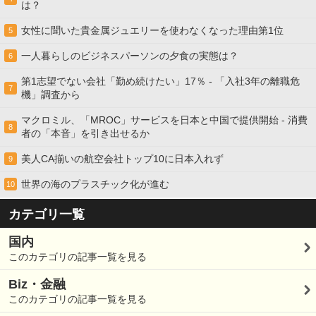
は？
女性に聞いた貴金属ジュエリーを使わなくなった理由第1位
5
一人暮らしのビジネスパーソンの夕食の実態は？
6
第1志望でない会社「勤め続けたい」17％ - 「入社3年の離職危
7
機」調査から
マクロミル、「MROC」サービスを日本と中国で提供開始 - 消費
8
者の「本音」を引き出せるか
美人CA揃いの航空会社トップ10に日本入れず
9
世界の海のプラスチック化が進む
10
カテゴリ一覧
国内
このカテゴリの記事一覧を見る
Biz・金融
このカテゴリの記事一覧を見る