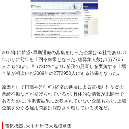
2012年に希望･早期退職の募集を行った企業は63社であり､3
年ぶりに前年を上回る結果となった｡総募集人数は1万7705
人にものぼり､ﾘｰﾏﾝｼｮｯｸにより､業務の見直しを実施する上場
企業が相次いだ2009年の2万2950人に迫る結果となった｡
原因として円高やｸﾞﾛｰﾊﾞﾙ経済の進展による電機ﾒｰｶｰなどの
業績不振などが挙げられているが､具体的な情報が未開示で
あるために､本調査結果に反映されていない企業もあり､上場
企業をめぐる雇用問題は深刻さを増している状況だ｡
電気機器､大手ﾒｰｶｰで大規模募集