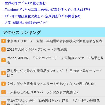
・世界の海のﾌﾟﾗｽﾁｯｸ化が進む
・Facebookﾌﾟﾛﾌｨｰﾙ写真に自分の写真を使っている人は37%
・ﾀﾌﾞﾚｯﾄ市場は変化の兆し?─定期調査｢ﾓﾊﾞｲﾙ機器｣(4)
・入学･就職祝いは現金がﾍﾞﾀｰ?
アクセスランキング
東京商工リサーチ、希望・早期退職者募集状況の調査結果を発表
1
2013年の経済予測～アンケート調査結果
2
Yahoo! JAPAN、「スマホフライデー」実施後アンケート結果を発
3
表
夏を乗り切る暑さ対策商品ランキング 注目の急上昇キーワード
4
は？
女性に聞いた貴金属ジュエリーを使わなくなった理由第1位
5
一人暮らしのビジネスパーソンの夕食の実態は？
6
第1志望でない会社「勤め続けたい」17％ - 「入社3年の離職危
7