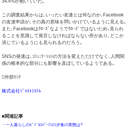
34.4%が抱いていた｡
この調査結果からは､いったい友達とは何なのか､Facebook
の友達申請が､その真の意味を問いかけているように見える｡
また､Facebookはｸﾛｰｽﾞなようでｸﾛｰｽﾞではないため､見られ
ることを意識して発言しなければならない所があり､どこか
演じているようにも見られるのだろう｡
SNSの発達は､ｺﾐｭﾆｹｰｼｮﾝの方法を変えただけでなく､人間関
係の根本的な部分にも影響を及ぼしているようである｡
外部ﾘﾝｸ
株式会社ｼﾞｬｽﾄｼｽﾃﾑ
■関連記事
・一人暮らしのﾋﾞｼﾞﾈｽﾊﾟｰｿﾝの夕食の実態は?