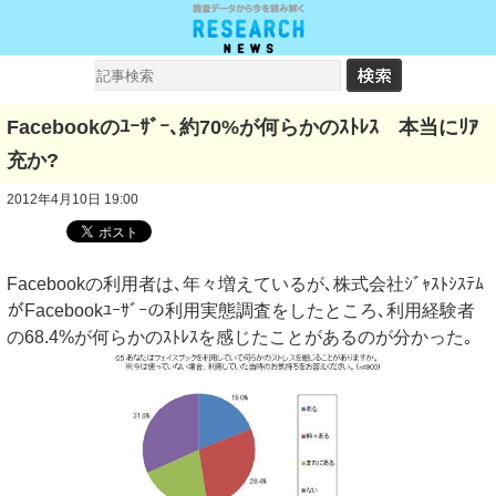
Facebookのﾕｰｻﾞｰ､約70%が何らかのｽﾄﾚｽ 本当にﾘｱ
充か?
2012年4月10日 19:00
Facebookの利用者は､年々増えているが､株式会社ｼﾞｬｽﾄｼｽﾃﾑ
がFacebookﾕｰｻﾞｰの利用実態調査をしたところ､利用経験者
の68.4%が何らかのｽﾄﾚｽを感じたことがあるのが分かった｡