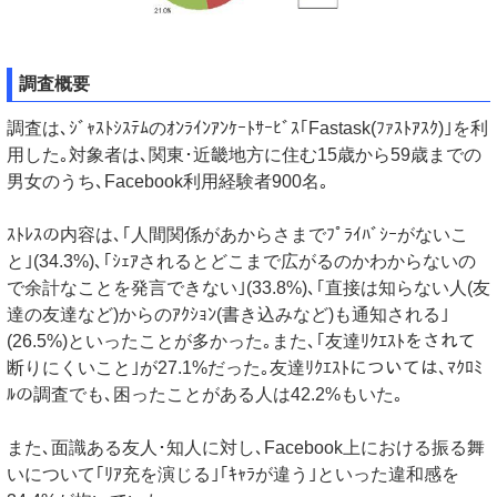
調査概要
調査は､ｼﾞｬｽﾄｼｽﾃﾑのｵﾝﾗｲﾝｱﾝｹｰﾄｻｰﾋﾞｽ｢Fastask(ﾌｧｽﾄｱｽｸ)｣を利
用した｡対象者は､関東･近畿地方に住む15歳から59歳までの
男女のうち､Facebook利用経験者900名｡
ｽﾄﾚｽの内容は､｢人間関係があからさまでﾌﾟﾗｲﾊﾞｼｰがないこ
と｣(34.3%)､｢ｼｪｱされるとどこまで広がるのかわからないの
で余計なことを発言できない｣(33.8%)､｢直接は知らない人(友
達の友達など)からのｱｸｼｮﾝ(書き込みなど)も通知される｣
(26.5%)といったことが多かった｡また､｢友達ﾘｸｴｽﾄをされて
断りにくいこと｣が27.1%だった｡友達ﾘｸｴｽﾄについては､ﾏｸﾛﾐ
ﾙの調査でも､困ったことがある人は42.2%もいた｡
また､面識ある友人･知人に対し､Facebook上における振る舞
いについて｢ﾘｱ充を演じる｣｢ｷｬﾗが違う｣といった違和感を