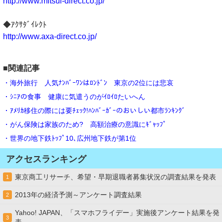
http://www.mitsui-direct.co.jp/
◆ｱｸｻﾀﾞｲﾚｸﾄ
http://www.axa-direct.co.jp/
■関連記事
・海外旅行 人気ﾅﾝﾊﾞｰﾜﾝはﾛﾝﾄﾞﾝ 東京の2位には悲哀
・ｼﾆｱの食事 健康に気遣うのがｲﾛｲﾛたいへん
・ｱﾒﾘｶ移住の際には要ﾁｪｯｸ!ﾊﾝﾊﾞｰｶﾞｰのおいしい都市ﾗﾝｷﾝｸﾞ
・がん保険は家族のため? 高額治療の意識にｷﾞｬｯﾌﾟ
・世界の地下鉄ﾄｯﾌﾟ10､広州地下鉄が第1位
アクセスランキング
東京商工リサーチ、希望・早期退職者募集状況の調査結果を発表
1
2013年の経済予測～アンケート調査結果
2
Yahoo! JAPAN、「スマホフライデー」実施後アンケート結果を発
3