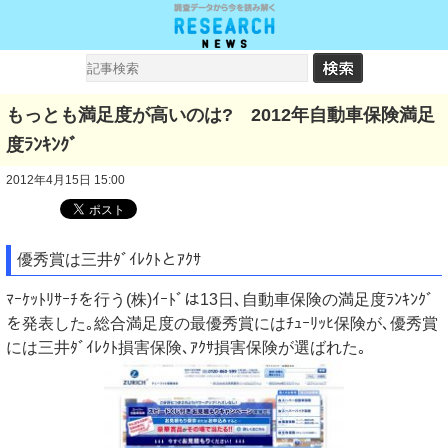
もっとも満足度が高いのは? 2012年自動車保険満足
度ﾗﾝｷﾝｸﾞ
2012年4月15日 15:00
優秀賞は三井ﾀﾞｲﾚｸﾄとｱｸｻ
ﾏｰｹｯﾄﾘｻｰﾁを行う(株)ｲｰﾄﾞは13日､自動車保険の満足度ﾗﾝｷﾝｸﾞ
を発表した｡総合満足度の最優秀賞にはﾁｭｰﾘｯﾋ保険が､優秀賞
には三井ﾀﾞｲﾚｸﾄ損害保険､ｱｸｻ損害保険が選ばれた｡