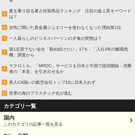
表
夏を乗り切る暑さ対策商品ランキング 注目の急上昇キーワード
4
は？
女性に聞いた貴金属ジュエリーを使わなくなった理由第1位
5
一人暮らしのビジネスパーソンの夕食の実態は？
6
第1志望でない会社「勤め続けたい」17％ - 「入社3年の離職危
7
機」調査から
マクロミル、「MROC」サービスを日本と中国で提供開始 - 消費
8
者の「本音」を引き出せるか
美人CA揃いの航空会社トップ10に日本入れず
9
世界の海のプラスチック化が進む
10
カテゴリ一覧
国内
このカテゴリの記事一覧を見る