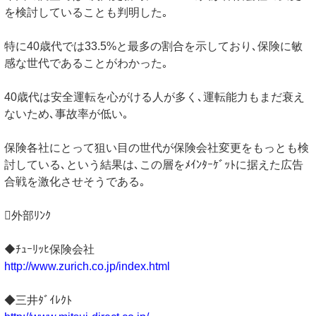
を検討していることも判明した｡
特に40歳代では33.5%と最多の割合を示しており､保険に敏
感な世代であることがわかった｡
40歳代は安全運転を心がける人が多く､運転能力もまだ衰え
ないため､事故率が低い｡
保険各社にとって狙い目の世代が保険会社変更をもっとも検
討している､という結果は､この層をﾒｲﾝﾀｰｹﾞｯﾄに据えた広告
合戦を激化させそうである｡
外部ﾘﾝｸ
◆ﾁｭｰﾘｯﾋ保険会社
http://www.zurich.co.jp/index.html
◆三井ﾀﾞｲﾚｸﾄ