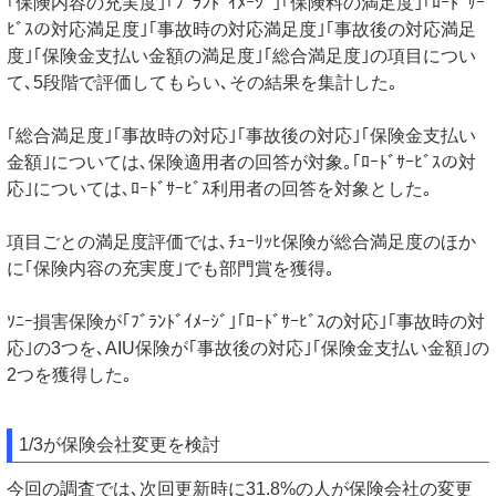
｢保険内容の充実度｣｢ﾌﾞﾗﾝﾄﾞｲﾒｰｼﾞ｣｢保険料の満足度｣｢ﾛｰﾄﾞｻｰ
ﾋﾞｽの対応満足度｣｢事故時の対応満足度｣｢事故後の対応満足
度｣｢保険金支払い金額の満足度｣｢総合満足度｣の項目につい
て､5段階で評価してもらい､その結果を集計した｡
｢総合満足度｣｢事故時の対応｣｢事故後の対応｣｢保険金支払い
金額｣については､保険適用者の回答が対象｡｢ﾛｰﾄﾞｻｰﾋﾞｽの対
応｣については､ﾛｰﾄﾞｻｰﾋﾞｽ利用者の回答を対象とした｡
項目ごとの満足度評価では､ﾁｭｰﾘｯﾋ保険が総合満足度のほか
に｢保険内容の充実度｣でも部門賞を獲得｡
ｿﾆｰ損害保険が｢ﾌﾞﾗﾝﾄﾞｲﾒｰｼﾞ｣｢ﾛｰﾄﾞｻｰﾋﾞｽの対応｣｢事故時の対
応｣の3つを､AIU保険が｢事故後の対応｣｢保険金支払い金額｣の
2つを獲得した｡
1/3が保険会社変更を検討
今回の調査では､次回更新時に31.8%の人が保険会社の変更