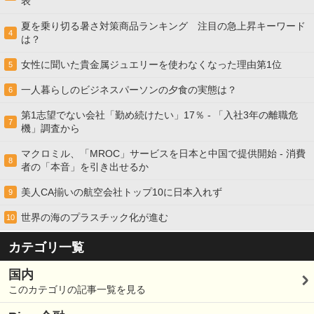
表
夏を乗り切る暑さ対策商品ランキング 注目の急上昇キーワード
4
は？
女性に聞いた貴金属ジュエリーを使わなくなった理由第1位
5
一人暮らしのビジネスパーソンの夕食の実態は？
6
第1志望でない会社「勤め続けたい」17％ - 「入社3年の離職危
7
機」調査から
マクロミル、「MROC」サービスを日本と中国で提供開始 - 消費
8
者の「本音」を引き出せるか
美人CA揃いの航空会社トップ10に日本入れず
9
世界の海のプラスチック化が進む
10
カテゴリ一覧
国内
このカテゴリの記事一覧を見る