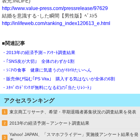
表元:INLIFE)
http://www.value-press.com/pressrelease/97629
結婚を意識する･した瞬間【男性版】ﾍﾞｽﾄ5
http://inlifeweb.com/ranking_index120613_e.html
■関連記事
・2013年の経済予測～ｱﾝｹｰﾄ調査結果
・｢SNS友が大切｣ 全体のわずか1割
・ｼﾆｱの食事 健康に気遣うのがｲﾛｲﾛたいへん
・販売伸び悩む｢PS Vita｣ 購入する気はないが全体の6割
・ｽﾀﾊﾞのﾄﾞﾘﾝｸが無料になる幻の｢当たりﾚｼｰﾄ｣
アクセスランキング
東京商工リサーチ、希望・早期退職者募集状況の調査結果を発表
1
2013年の経済予測～アンケート調査結果
2
Yahoo! JAPAN、「スマホフライデー」実施後アンケート結果を発
3