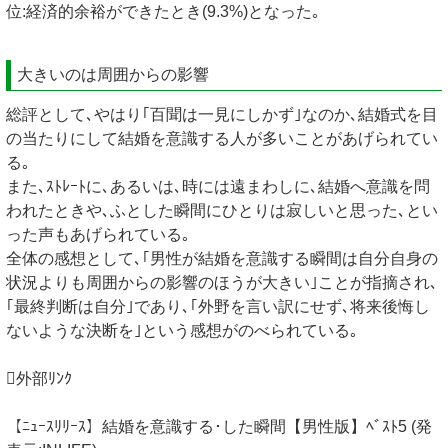
位:経済的余裕ができたとき(9.3%)となった｡
大きいのは周囲からの影響
総評として､やはり｢百聞は一見にしかず｣なのか､結婚式を目
の当たりにして結婚を意識する人が多いことがあげられてい
る｡
また､ｽﾄﾚｰﾄに､あるいは､時には遠まわしに､結婚へ意識を問
われたときや､ふとした瞬間にひとりは寂しいと思った､とい
った声もあげられている｡
全体の感想として､｢男性が結婚を意識する瞬間は自分自身の
状況よりも周囲からの影響のほうが大きい｣ことが指摘され､
｢最終判断は自分｣であり､｢外野を言い訳にせず､将来後悔し
ないような決断を｣という感想がのべられている｡
外部ﾘﾝｸ
【ﾆｭｰｽﾘﾘｰｽ】結婚を意識する･した瞬間【男性版】ﾍﾞｽﾄ5 (発