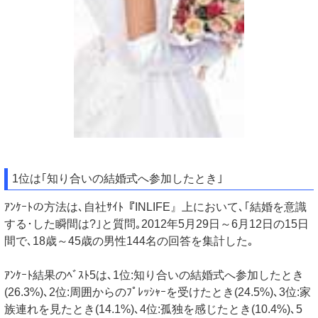
1位は｢知り合いの結婚式へ参加したとき｣
ｱﾝｹｰﾄの方法は､自社ｻｲﾄ『INLIFE』上において､｢結婚を意識
する･した瞬間は?｣と質問｡2012年5月29日～6月12日の15日
間で､18歳～45歳の男性144名の回答を集計した｡
ｱﾝｹｰﾄ結果のﾍﾞｽﾄ5は､1位:知り合いの結婚式へ参加したとき
(26.3%)､2位:周囲からのﾌﾟﾚｯｼｬｰを受けたとき(24.5%)､3位:家
族連れを見たとき(14.1%)､4位:孤独を感じたとき(10.4%)､5