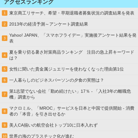
アクセスランキング
東京商工リサーチ、希望・早期退職者募集状況の調査結果を発表
1
2013年の経済予測～アンケート調査結果
2
Yahoo! JAPAN、「スマホフライデー」実施後アンケート結果を発
3
表
夏を乗り切る暑さ対策商品ランキング 注目の急上昇キーワード
4
は？
女性に聞いた貴金属ジュエリーを使わなくなった理由第1位
5
一人暮らしのビジネスパーソンの夕食の実態は？
6
第1志望でない会社「勤め続けたい」17％ - 「入社3年の離職危
7
機」調査から
マクロミル、「MROC」サービスを日本と中国で提供開始 - 消費
8
者の「本音」を引き出せるか
美人CA揃いの航空会社トップ10に日本入れず
9
世界の海のプラスチック化が進む
10