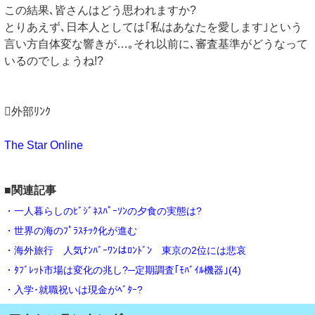
この結果､皆さんはどう思われますか?
とりあえず､日本人としては｢私はあなたを愛します｣という
言い方自体変な響きが…｡それ以前に､審査基準がどうなって
いるのでしょうね!?
外部ﾘﾝｸ
The Star Online
■関連記事
・一人暮らしのﾋﾞｼﾞﾈｽﾊﾟｰｿﾝの夕食の実態は?
・世界の海のﾌﾟﾗｽﾁｯｸ化が進む
・海外旅行 人気ﾅﾝﾊﾞｰﾜﾝはﾛﾝﾄﾞﾝ 東京の2位には悲哀
・ﾀﾌﾞﾚｯﾄ市場は変化の兆し?─定期調査｢ﾓﾊﾞｲﾙ機器｣(4)
・入学･就職祝いは現金がﾍﾞﾀｰ?