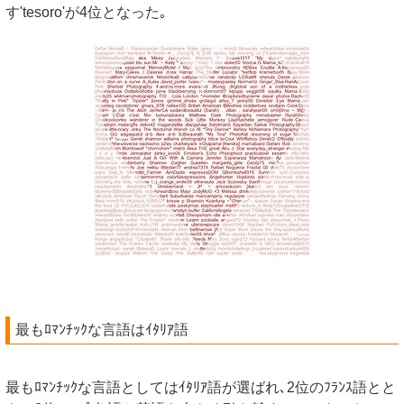
す'tesoro'が4位となった｡
最もﾛﾏﾝﾁｯｸな言語はｲﾀﾘｱ語
最もﾛﾏﾝﾁｯｸな言語としてはｲﾀﾘｱ語が選ばれ､2位のﾌﾗﾝｽ語とと