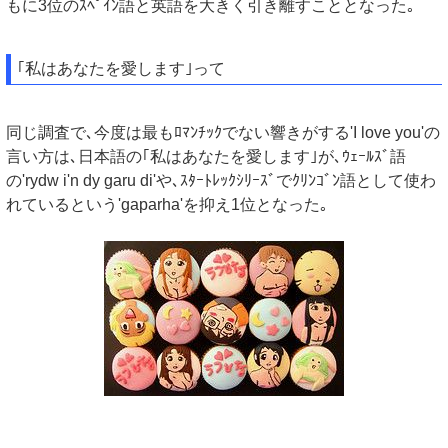
もに3位のｽﾍﾟｲﾝ語と英語を大きく引き離すこととなった｡
｢私はあなたを愛します｣って
同じ調査で､今度は最もﾛﾏﾝﾁｯｸでない響きがする'I love you'の
言い方は､日本語の｢私はあなたを愛します｣が､ｳｪｰﾙｽﾞ語
の'rydw i'n dy garu di'や､ｽﾀｰﾄﾚｯｸｼﾘｰｽﾞでｸﾘﾝｺﾞﾝ語として使わ
れているという'gaparha'を抑え1位となった｡