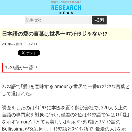
日本語の愛の言葉は世界一ﾛﾏﾝﾁｯｸじゃない!?
2010年2月20日 06:00
ﾌﾗﾝｽ語が一番!?
ﾌﾗﾝｽ語で｢愛｣を意味する'amour'が世界で一番ﾛﾏﾝﾁｯｸな言葉と
して選ばれた｡
調査をしたのはｲｷﾞﾘｽに本拠を置く翻訳会社で､320人以上の
言語の専門家を対象に行い､僅差の2位はｲﾀﾘｱ語でやはり｢愛｣
を示す'amore'､｢とても美しい｣を示すｲﾀﾘｱ語とｽﾍﾟｲﾝ語の
Bellissima'が3位｡同じくｲﾀﾘｱ語とｽﾍﾟｲﾝ語で｢最愛の人｣を示