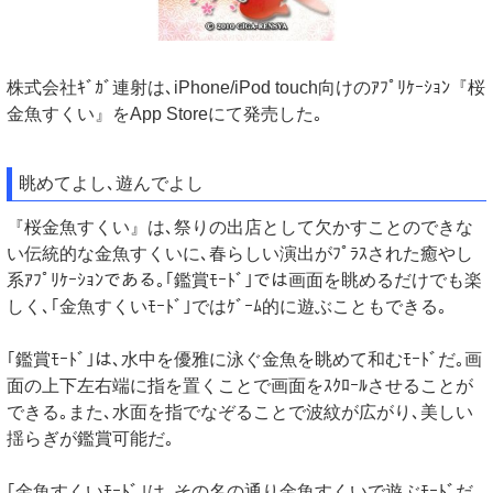
株式会社ｷﾞｶﾞ連射は､iPhone/iPod touch向けのｱﾌﾟﾘｹｰｼｮﾝ『桜
金魚すくい』をApp Storeにて発売した｡
眺めてよし､遊んでよし
『桜金魚すくい』は､祭りの出店として欠かすことのできな
い伝統的な金魚すくいに､春らしい演出がﾌﾟﾗｽされた癒やし
系ｱﾌﾟﾘｹｰｼｮﾝである｡｢鑑賞ﾓｰﾄﾞ｣では画面を眺めるだけでも楽
しく､｢金魚すくいﾓｰﾄﾞ｣ではｹﾞｰﾑ的に遊ぶこともできる｡
｢鑑賞ﾓｰﾄﾞ｣は､水中を優雅に泳ぐ金魚を眺めて和むﾓｰﾄﾞだ｡画
面の上下左右端に指を置くことで画面をｽｸﾛｰﾙさせることが
できる｡また､水面を指でなぞることで波紋が広がり､美しい
揺らぎが鑑賞可能だ｡
｢金魚すくいﾓｰﾄﾞ｣は､その名の通り金魚すくいで遊ぶﾓｰﾄﾞだ｡