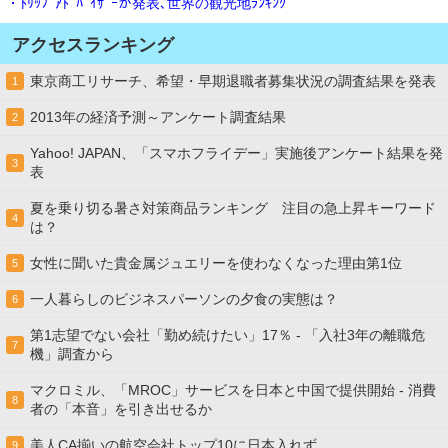
・ﾄﾘｯﾌﾟｱﾄﾞﾊﾞｲｻﾞｰが発表､世界の観光地ﾗﾝｷﾝｸﾞ
アクセスランキング
東京商工リサーチ、希望・早期退職者募集状況の調査結果を発表
1
2013年の経済予測～アンケート調査結果
2
Yahoo! JAPAN、「スマホフライデー」実施後アンケート結果を発
3
表
夏を乗り切る暑さ対策商品ランキング 注目の急上昇キーワード
4
は？
女性に聞いた貴金属ジュエリーを使わなくなった理由第1位
5
一人暮らしのビジネスパーソンの夕食の実態は？
6
第1志望でない会社「勤め続けたい」17％ - 「入社3年の離職危
7
機」調査から
マクロミル、「MROC」サービスを日本と中国で提供開始 - 消費
8
者の「本音」を引き出せるか
美人CA揃いの航空会社トップ10に日本入れず
9