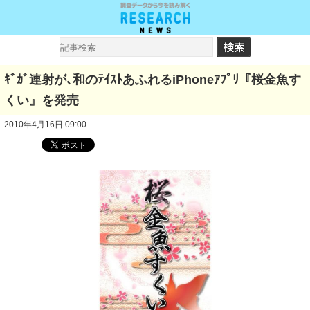
ｷﾞｶﾞ連射が､和のﾃｲｽﾄあふれるiPhoneｱﾌﾟﾘ『桜金魚す
くい』を発売
2010年4月16日 09:00