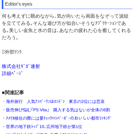
Editor's eyes
何も考えずに眺めながら､気が向いたら画面をなぞって波紋
を立ててみる｡そんな遊び方が似合いそうなｱﾌﾟﾘｹｰｼｮﾝであ
る｡美しい金魚と水の音は､あなたの疲れた心を癒してくれる
だろう｡
外部ﾘﾝｸ
株式会社ｷﾞｶﾞ連射
詳細ﾍﾟｰｼﾞ
■関連記事
・海外旅行 人気ﾅﾝﾊﾞｰﾜﾝはﾛﾝﾄﾞﾝ 東京の2位には悲哀
・販売伸び悩む｢PS Vita｣ 購入する気はないが全体の6割
・ｱﾒﾘｶ移住の際には要ﾁｪｯｸ!ﾊﾝﾊﾞｰｶﾞｰのおいしい都市ﾗﾝｷﾝｸﾞ
・世界の地下鉄ﾄｯﾌﾟ10､広州地下鉄が第1位