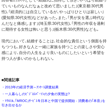
回答者のｺﾒﾝﾄとして｢結婚式に招待して頂き､やっぱり結婚っ
ていいものなんだなぁと改めて思いました｣(東京都:30代男
性)､｢経済的には自立しているが､やっぱりひとりは寂しい｣
(愛知県:30代女性)などがあった｡また､｢男が女を選ぶ時代な
んだなと痛感します｣(埼玉県:30代女性)､｢男性の年収を過剰
に期待する女性は怖いと思う｣(栃木県:30代男性)なども｡
現代において､結婚することは､社会的な責任という側面を持
ちつつも､好きな人と一緒に家族を持つことの楽しさや安心
感により､自分の人生をより良いものにしたいという希望を
持つ人が多いのかもしれない｡
■関連記事
・2013年の経済予測～ｱﾝｹｰﾄ調査結果
・一人暮らしのﾋﾞｼﾞﾈｽﾊﾟｰｿﾝの夕食の実態は?
・ﾏｸﾛﾐﾙ､｢MROC｣ｻｰﾋﾞｽを日本と中国で提供開始 - 消費者の｢本音｣を
引き出せるか