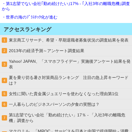
・第1志望でない会社｢勤め続けたい｣17% - ｢入社3年の離職危機｣調査
から
・世界の海のﾌﾟﾗｽﾁｯｸ化が進む
アクセスランキング
東京商工リサーチ、希望・早期退職者募集状況の調査結果を発表
1
2013年の経済予測～アンケート調査結果
2
Yahoo! JAPAN、「スマホフライデー」実施後アンケート結果を発
3
表
夏を乗り切る暑さ対策商品ランキング 注目の急上昇キーワード
4
は？
女性に聞いた貴金属ジュエリーを使わなくなった理由第1位
5
一人暮らしのビジネスパーソンの夕食の実態は？
6
第1志望でない会社「勤め続けたい」17％ - 「入社3年の離職危
7
機」調査から
マクロミル、「MROC」サービスを日本と中国で提供開始 - 消費