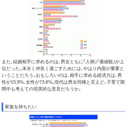
また､結婚相手に求めるのは､男女ともに｢人柄｣｢価値観｣が上
位だった｡末永く仲良く過ごすためには､やはり内面が重要と
いうことだろう｡おもしろいのは､相手に求める経済力は､男
性が15.9%､女性が73.6%｡現代は男女同権と言えど､子育て期
間中も考えての現実的な意見だろうか｡
家族を持ちたい