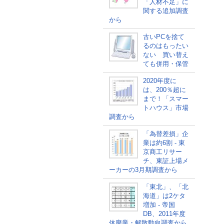
「人材不足」に
関する追加調査
から
古いPCを捨て
るのはもったい
ない 買い替え
ても併用・保管
2020年度に
は、200％超に
まで！「スマー
トハウス」市場
調査から
「為替差損」企
業は約6割 - 東
京商工リサー
チ、東証上場メ
ーカーの3月期調査から
「東北」、「北
海道」は2ケタ
増加 - 帝国
DB、2011年度
休廃業・解散動向調査から