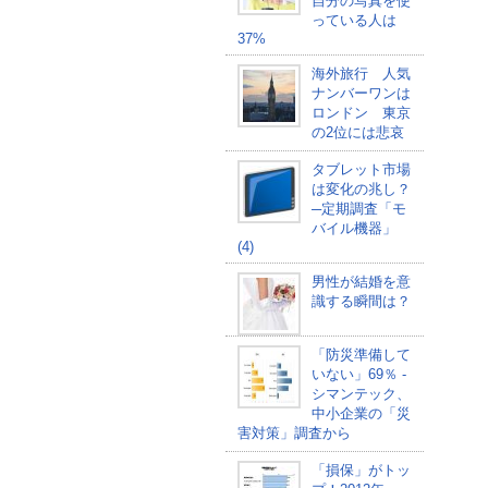
自分の写真を使
っている人は
37%
海外旅行 人気
ナンバーワンは
ロンドン 東京
の2位には悲哀
タブレット市場
は変化の兆し？
─定期調査「モ
バイル機器」
(4)
男性が結婚を意
識する瞬間は？
「防災準備して
いない」69％ -
シマンテック、
中小企業の「災
害対策」調査から
「損保」がトッ