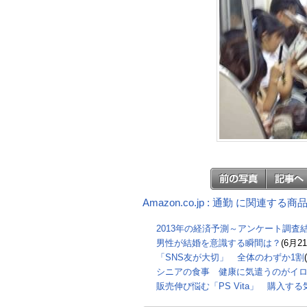
Amazon.co.jp : 通勤 に関連する商
2013年の経済予測～アンケート調査
男性が結婚を意識する瞬間は？
(6月2
「SNS友が大切」 全体のわずか1割
シニアの食事 健康に気遣うのがイ
販売伸び悩む「PS Vita」 購入す