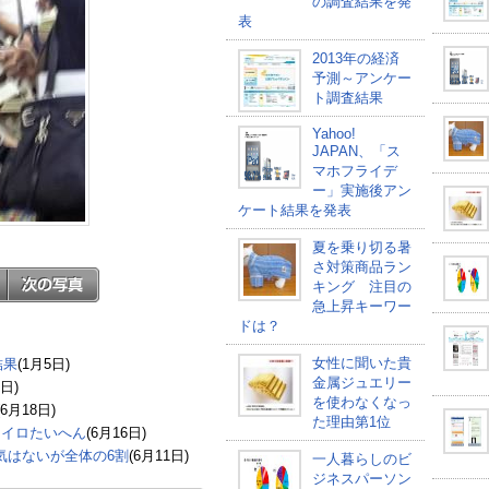
の調査結果を発
表
2013年の経済
予測～アンケー
ト調査結果
Yahoo!
JAPAN、「ス
マホフライデ
ー」実施後アン
ケート結果を発表
夏を乗り切る暑
さ対策商品ラン
キング 注目の
急上昇キーワー
品
ドは？
女性に聞いた貴
結果
(1月5日)
金属ジュエリー
1日)
を使わなくなっ
(6月18日)
た理由第1位
ロイロたいへん
(6月16日)
る気はないが全体の6割
(6月11日)
一人暮らしのビ
ジネスパーソン