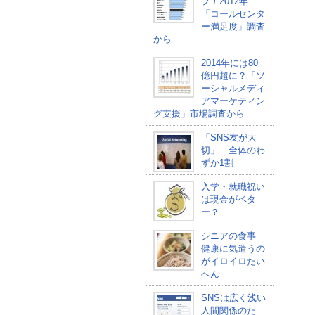
プ！2012年
「コールセンタ
ー満足度」調査
から
2014年には80
億円超に？「ソ
ーシャルメディ
アマーケティン
グ支援」市場調査から
「SNS友が大
切」 全体のわ
ずか1割
入学・就職祝い
は現金がベタ
ー？
シニアの食事
健康に気遣うの
がイロイロたい
へん
SNSは広く浅い
人間関係のた