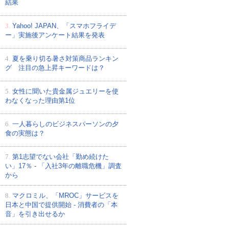
結果
3.
Yahoo! JAPAN、「スマホフライデ
ー」実施後アンケート結果を発表
4.
夏を乗り切る暑さ対策商品ランキン
グ 注目の急上昇キーワードは？
5.
女性に聞いた貴金属ジュエリーを使
わなくなった理由第1位
6.
一人暮らしのビジネスパーソンの夕
食の実態は？
7.
第1志望でない会社「勤め続けた
い」17％ - 「入社3年の離職危機」調査
から
8.
マクロミル、「MROC」サービスを
日本と中国で提供開始 - 消費者の「本
音」を引き出せるか