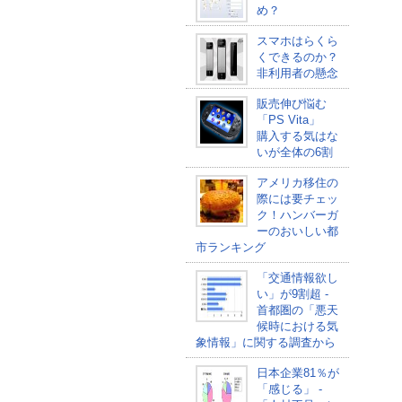
め？
スマホはらくら
くできるのか？
非利用者の懸念
販売伸び悩む
「PS Vita」
購入する気はな
いが全体の6割
アメリカ移住の
際には要チェッ
ク！ハンバーガ
ーのおいしい都
市ランキング
「交通情報欲し
い」が9割超 -
首都圏の「悪天
候時における気
象情報」に関する調査から
日本企業81％が
「感じる」 -