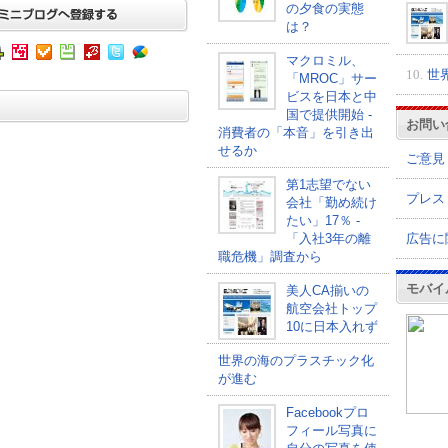
の夕食の実態
は？
マクロミル、
10.
世
「MROC」サー
ビスを日本と中
国で提供開始 -
お問い
消費者の「本音」を引き出
せるか
ご意見
第1志望でない
プレス
会社「勤め続け
たい」17％ -
広告に
「入社3年の離
職危機」調査から
モバイ
美人CA揃いの
航空会社トップ
10に日本入れず
世界の海のプラスチック化
が進む
Facebookプロ
フィール写真に