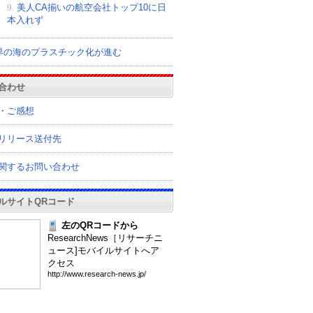
9.
美人CA揃いの航空会社トップ10に日
本入れず
界の海のプラスチック化が進む
合わせ
・ご感想
リリース送付先
関するお問い合わせ
ルサイトQRコード
左のQRコードから
ResearchNews［リサーチニ
ュース]モバイルサイトへア
クセス
htt
p:/
/ww
w.r
ese
arc
h-n
ews
.jp
/