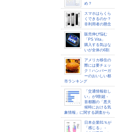
め？
スマホはらくら
くできるのか？
非利用者の懸念
販売伸び悩む
「PS Vita」
購入する気はな
いが全体の6割
アメリカ移住の
際には要チェッ
ク！ハンバーガ
ーのおいしい都
市ランキング
「交通情報欲し
い」が9割超 -
首都圏の「悪天
候時における気
象情報」に関する調査から
日本企業81％が
「感じる」 -