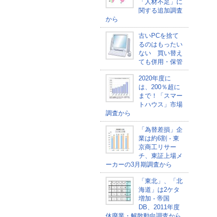
「人材不足」に
関する追加調査
から
古いPCを捨て
るのはもったい
ない 買い替え
ても併用・保管
2020年度に
は、200％超に
まで！「スマー
トハウス」市場
調査から
「為替差損」企
業は約6割 - 東
京商工リサー
チ、東証上場メ
ーカーの3月期調査から
「東北」、「北
海道」は2ケタ
増加 - 帝国
DB、2011年度
休廃業・解散動向調査から