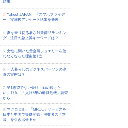
結果
3.
Yahoo! JAPAN、「スマホフライデ
ー」実施後アンケート結果を発表
4.
夏を乗り切る暑さ対策商品ランキン
グ 注目の急上昇キーワードは？
5.
女性に聞いた貴金属ジュエリーを使
わなくなった理由第1位
6.
一人暮らしのビジネスパーソンの夕
食の実態は？
7.
第1志望でない会社「勤め続けた
い」17％ - 「入社3年の離職危機」調査
から
8.
マクロミル、「MROC」サービスを
日本と中国で提供開始 - 消費者の「本
音」を引き出せるか