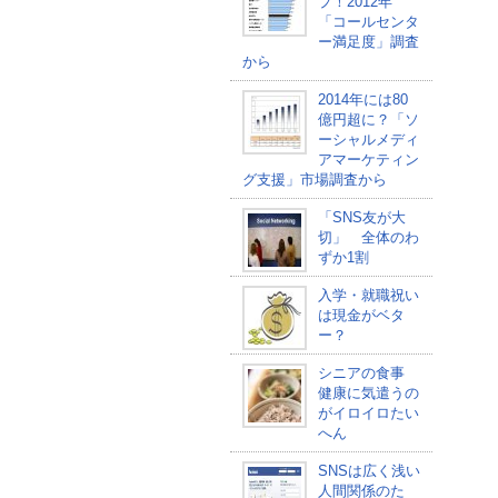
プ！2012年
「コールセンタ
ー満足度」調査
から
2014年には80
億円超に？「ソ
ーシャルメディ
アマーケティン
グ支援」市場調査から
「SNS友が大
切」 全体のわ
ずか1割
入学・就職祝い
は現金がベタ
ー？
シニアの食事
健康に気遣うの
がイロイロたい
へん
SNSは広く浅い
人間関係のた