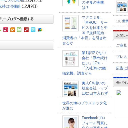
ービスの第3位
(12月25日)
の夕食の実態
ジ支持は消極的
(12月9日)
は？
マクロミル、
10.
世
「MROC」サー
ビスを日本と中
国で提供開始 -
お問い
消費者の「本音」を引き出
せるか
ご意見
第1志望でない
プレス
会社「勤め続け
たい」17％ -
広告に
「入社3年の離
職危機」調査から
モバイ
美人CA揃いの
航空会社トップ
10に日本入れず
世界の海のプラスチック化
が進む
Facebookプロ
フィール写真に