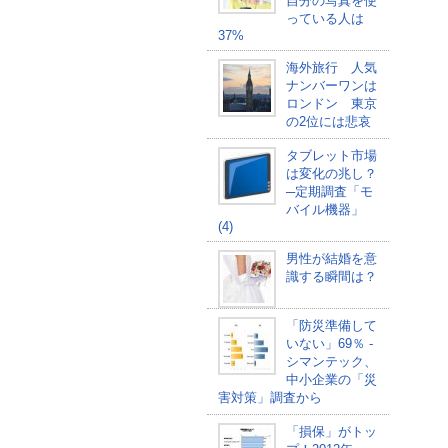
自分の写真を使
っている人は
37%
海外旅行 人気
ナンバーワンは
ロンドン 東京
の2位には悲哀
タブレット市場
は変化の兆し？
─定期調査「モ
バイル機器」
(4)
男性が結婚を意
識する瞬間は？
「防災準備して
いない」69％ -
シマンテック、
中小企業の「災
害対策」調査から
「損保」がトッ