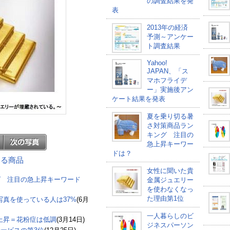
の調査結果を発
表
2013年の経済
予測～アンケー
ト調査結果
Yahoo!
JAPAN、「ス
マホフライデ
ー」実施後アン
ケート結果を発表
夏を乗り切る暑
さ対策商品ラン
キング 注目の
急上昇キーワー
ドは？
連する商品
女性に聞いた貴
グ 注目の急上昇キーワード
金属ジュエリー
を使わなくなっ
た理由第1位
の写真を使っている人は37%
(6月
一人暮らしのビ
上昇＝花粉症は低調
(3月14日)
ジネスパーソン