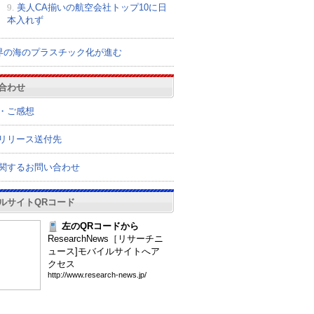
9.
美人CA揃いの航空会社トップ10に日
本入れず
界の海のプラスチック化が進む
合わせ
・ご感想
リリース送付先
関するお問い合わせ
ルサイトQRコード
左のQRコードから
ResearchNews［リサーチニ
ュース]モバイルサイトへア
クセス
htt
p:/
/ww
w.r
ese
arc
h-n
ews
.jp
/