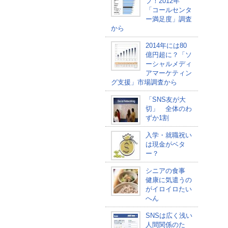
プ！2012年
「コールセンタ
ー満足度」調査
から
2014年には80
億円超に？「ソ
ーシャルメディ
アマーケティン
グ支援」市場調査から
「SNS友が大
切」 全体のわ
ずか1割
入学・就職祝い
は現金がベタ
ー？
シニアの食事
健康に気遣うの
がイロイロたい
へん
SNSは広く浅い
人間関係のた