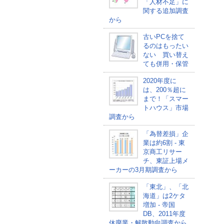
「人材不足」に
関する追加調査
から
古いPCを捨て
るのはもったい
ない 買い替え
ても併用・保管
2020年度に
は、200％超に
まで！「スマー
トハウス」市場
調査から
「為替差損」企
業は約6割 - 東
京商工リサー
チ、東証上場メ
ーカーの3月期調査から
「東北」、「北
海道」は2ケタ
増加 - 帝国
DB、2011年度
休廃業・解散動向調査から