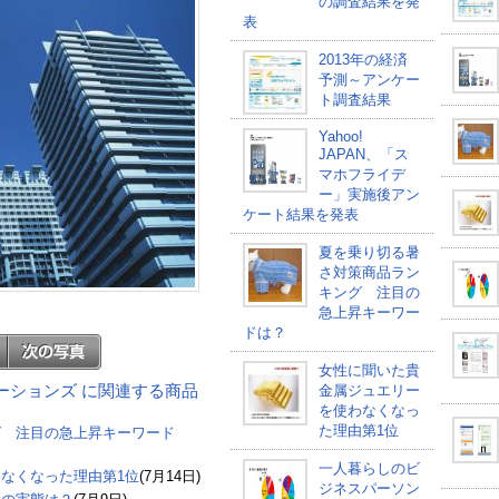
の調査結果を発
表
2013年の経済
予測～アンケー
ト調査結果
Yahoo!
JAPAN、「ス
マホフライデ
ー」実施後アン
ケート結果を発表
夏を乗り切る暑
さ対策商品ラン
キング 注目の
急上昇キーワー
ドは？
女性に聞いた貴
Bモチベーションズ に関連する商品
金属ジュエリー
を使わなくなっ
た理由第1位
グ 注目の急上昇キーワード
一人暮らしのビ
なくなった理由第1位
(7月14日)
ジネスパーソン