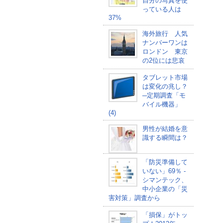
自分の写真を使
っている人は
37%
海外旅行 人気
ナンバーワンは
ロンドン 東京
の2位には悲哀
タブレット市場
は変化の兆し？
─定期調査「モ
バイル機器」
(4)
男性が結婚を意
識する瞬間は？
「防災準備して
いない」69％ -
シマンテック、
中小企業の「災
害対策」調査から
「損保」がトッ