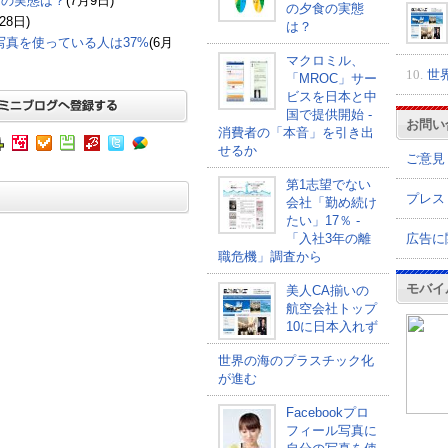
食の実態は？
(7月9日)
の夕食の実態
28日)
は？
の写真を使っている人は37%
(6月
マクロミル、
10.
世
「MROC」サー
ビスを日本と中
国で提供開始 -
お問い
消費者の「本音」を引き出
せるか
ご意見
第1志望でない
プレス
会社「勤め続け
たい」17％ -
広告に
「入社3年の離
職危機」調査から
モバイ
美人CA揃いの
航空会社トップ
10に日本入れず
世界の海のプラスチック化
が進む
Facebookプロ
フィール写真に