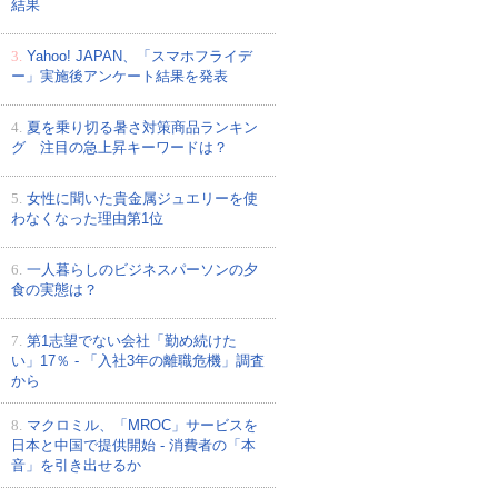
結果
3.
Yahoo! JAPAN、「スマホフライデ
ー」実施後アンケート結果を発表
4.
夏を乗り切る暑さ対策商品ランキン
グ 注目の急上昇キーワードは？
5.
女性に聞いた貴金属ジュエリーを使
わなくなった理由第1位
6.
一人暮らしのビジネスパーソンの夕
食の実態は？
7.
第1志望でない会社「勤め続けた
い」17％ - 「入社3年の離職危機」調査
から
8.
マクロミル、「MROC」サービスを
日本と中国で提供開始 - 消費者の「本
音」を引き出せるか