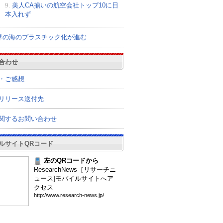
9.
美人CA揃いの航空会社トップ10に日
本入れず
界の海のプラスチック化が進む
合わせ
・ご感想
リリース送付先
関するお問い合わせ
ルサイトQRコード
左のQRコードから
ResearchNews［リサーチニ
ュース]モバイルサイトへア
クセス
htt
p:/
/ww
w.r
ese
arc
h-n
ews
.jp
/