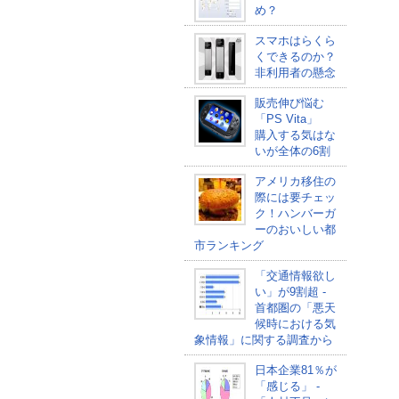
め？
スマホはらくら
くできるのか？
非利用者の懸念
販売伸び悩む
「PS Vita」
購入する気はな
いが全体の6割
アメリカ移住の
際には要チェッ
ク！ハンバーガ
ーのおいしい都
市ランキング
「交通情報欲し
い」が9割超 -
首都圏の「悪天
候時における気
象情報」に関する調査から
日本企業81％が
「感じる」 -