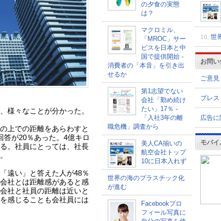
の夕食の実態
は？
マクロミル、
10.
世
「MROC」サー
ビスを日本と中
国で提供開始 -
お問い
消費者の「本音」を引き出
せるか
ご意見
第1志望でない
プレス
会社「勤め続け
たい」17％ -
、様々なことが分かった。
広告に
「入社3年の離
職危機」調査から
の上での距離をあらわすと
答が20％あった。4億キロ
モバイ
美人CA揃いの
る。社員にとっては、社長
航空会社トップ
。
10に日本入れず
「遠い」と答えた人が48％
世界の海のプラスチック化
会社とは距離感があると感
が進む
会社と社員の距離は近いと
を感じることも会社員には
Facebookプロ
フィール写真に