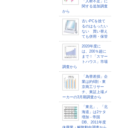
「人材不足」に
関する追加調査
から
古いPCを捨て
るのはもったい
ない 買い替え
ても併用・保管
2020年度に
は、200％超に
まで！「スマー
トハウス」市場
調査から
「為替差損」企
業は約6割 - 東
京商工リサー
チ、東証上場メ
ーカーの3月期調査から
「東北」、「北
海道」は2ケタ
増加 - 帝国
DB、2011年度
休廃業・解散動向調査から