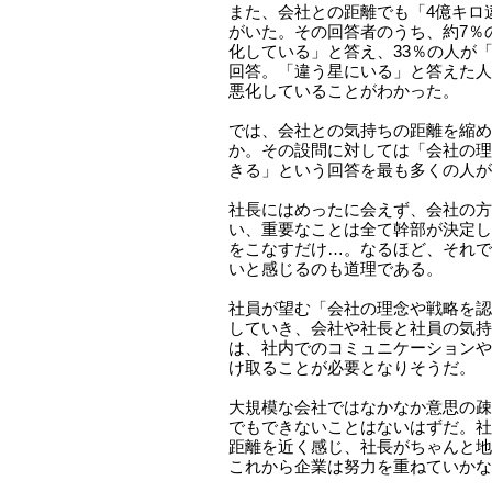
また、会社との距離でも「4億キロ
がいた。その回答者のうち、約7％
化している」と答え、33％の人が「
回答。「違う星にいる」と答えた人
悪化していることがわかった。
では、会社との気持ちの距離を縮め
か。その設問に対しては「会社の理
きる」という回答を最も多くの人が
社長にはめったに会えず、会社の方
い、重要なことは全て幹部が決定し
をこなすだけ…。なるほど、それで
いと感じるのも道理である。
社員が望む「会社の理念や戦略を認
していき、会社や社長と社員の気持
は、社内でのコミュニケーションや
け取ることが必要となりそうだ。
大規模な会社ではなかなか意思の疎
でもできないことはないはずだ。社
距離を近く感じ、社長がちゃんと地
これから企業は努力を重ねていかな