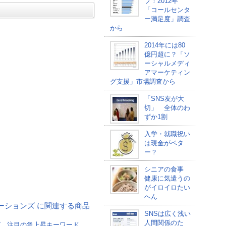
プ！2012年
「コールセンタ
ー満足度」調査
から
2014年には80
億円超に？「ソ
ーシャルメディ
アマーケティン
グ支援」市場調査から
「SNS友が大
切」 全体のわ
ずか1割
入学・就職祝い
は現金がベタ
ー？
シニアの食事
健康に気遣うの
がイロイロたい
へん
Bモチベーションズ に関連する商品
SNSは広く浅い
人間関係のた
グ 注目の急上昇キーワード