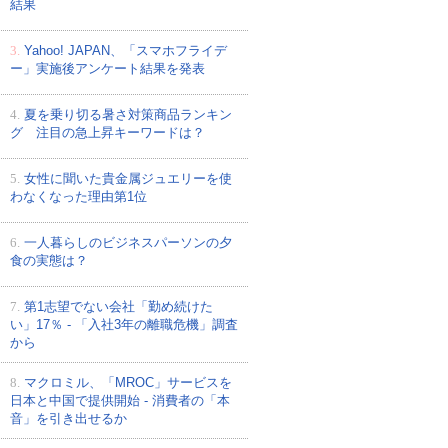
結果
3.
Yahoo! JAPAN、「スマホフライデ
ー」実施後アンケート結果を発表
4.
夏を乗り切る暑さ対策商品ランキン
グ 注目の急上昇キーワードは？
5.
女性に聞いた貴金属ジュエリーを使
わなくなった理由第1位
6.
一人暮らしのビジネスパーソンの夕
食の実態は？
7.
第1志望でない会社「勤め続けた
い」17％ - 「入社3年の離職危機」調査
から
8.
マクロミル、「MROC」サービスを
日本と中国で提供開始 - 消費者の「本
音」を引き出せるか