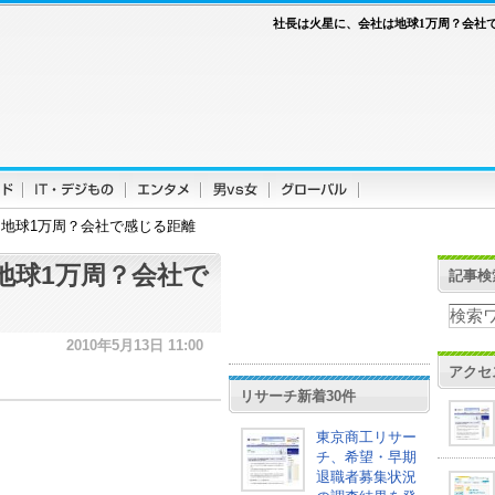
社長は火星に、会社は地球1万周？会社
地球1万周？会社で感じる距離
地球1万周？会社で
記事検
2010年5月13日 11:00
アクセ
リサーチ新着30件
東京商工リサー
チ、希望・早期
退職者募集状況