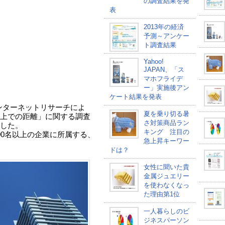
の調査結果を発
表
2013年の経済
予測～アンケー
ト調査結果
Yahoo!
JAPAN、「ス
マホフライデ
ー」実施後アン
ケート結果を発表
ンターネットリサーチによ
夏を乗り切る暑
上での距離」に関する調査
さ対策商品ラン
した。
キング 注目の
00名以上の企業に所属する、
急上昇キーワー
ドは？
女性に聞いた貴
金属ジュエリー
を使わなくなっ
た理由第1位
一人暮らしのビ
ジネスパーソン