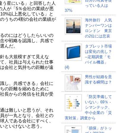
自分の写真を使
違う星にいる」と回答した人
っている人は
の人が「5％会社の業績が悪
37%
10%以上悪化している」と
のうちの4割の会社の業績が
海外旅行 人気
ナンバーワンは
ロンドン 東京
るのにはどうしたらいいの
の2位には悲哀
念や戦略を認識し、共感で
選んだ。
タブレット市場
は変化の兆し？
針も大規模すぎて見えな
─定期調査「モ
て、社員は与えられた仕事
バイル機器」
は会社と気持ちの距離が遠
(4)
男性が結婚を意
識する瞬間は？
識し、共感できる」会社に
ちの距離を縮めるために
社長からの発信を社員が受
「防災準備して
いない」69％ -
シマンテック、
通は難しいと思うが、それ
中小企業の「災
員が一丸となり、会社との
害対策」調査から
球人である会社にすべく、
いといけないと思う。
「損保」がトッ