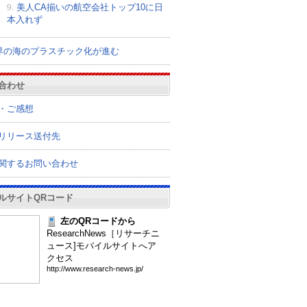
9.
美人CA揃いの航空会社トップ10に日
本入れず
界の海のプラスチック化が進む
合わせ
・ご感想
リリース送付先
関するお問い合わせ
ルサイトQRコード
左のQRコードから
ResearchNews［リサーチニ
ュース]モバイルサイトへア
クセス
htt
p:/
/ww
w.r
ese
arc
h-n
ews
.jp
/