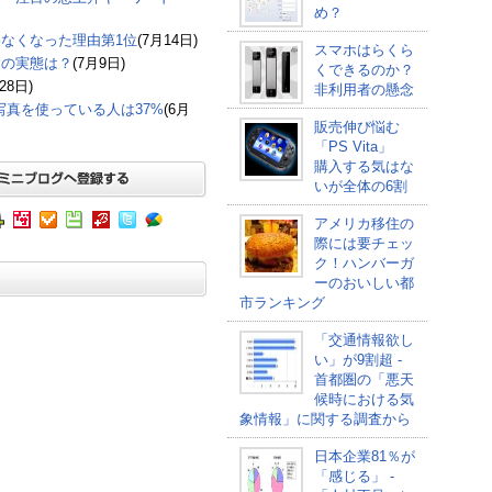
め？
なくなった理由第1位
(7月14日)
スマホはらくら
食の実態は？
(7月9日)
くできるのか？
28日)
非利用者の懸念
の写真を使っている人は37%
(6月
販売伸び悩む
「PS Vita」
購入する気はな
いが全体の6割
アメリカ移住の
際には要チェッ
ク！ハンバーガ
ーのおいしい都
市ランキング
「交通情報欲し
い」が9割超 -
首都圏の「悪天
候時における気
象情報」に関する調査から
日本企業81％が
「感じる」 -