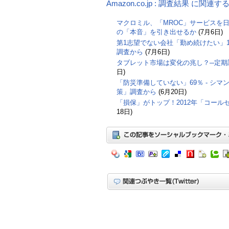
Amazon.co.jp : 調査結果 に関連
マクロミル、「MROC」サービスを日
の「本音」を引き出せるか
(7月6日)
第1志望でない会社「勤め続けたい」17
調査から
(7月6日)
タブレット市場は変化の兆し？─定期調
日)
「防災準備していない」69％ - シ
策」調査から
(6月20日)
「損保」がトップ！2012年「コー
18日)