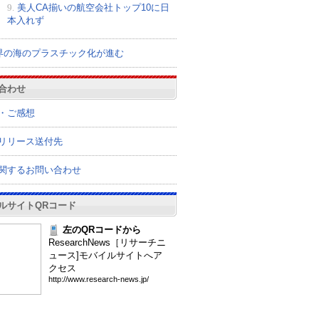
9.
美人CA揃いの航空会社トップ10に日
本入れず
界の海のプラスチック化が進む
合わせ
・ご感想
リリース送付先
関するお問い合わせ
ルサイトQRコード
左のQRコードから
ResearchNews［リサーチニ
ュース]モバイルサイトへア
クセス
htt
p:/
/ww
w.r
ese
arc
h-n
ews
.jp
/