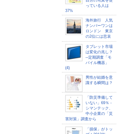
自分の写真を使
っている人は
37%
海外旅行 人気
ナンバーワンは
ロンドン 東京
の2位には悲哀
タブレット市場
は変化の兆し？
─定期調査「モ
バイル機器」
(4)
男性が結婚を意
識する瞬間は？
「防災準備して
いない」69％ -
シマンテック、
中小企業の「災
害対策」調査から
「損保」がトッ