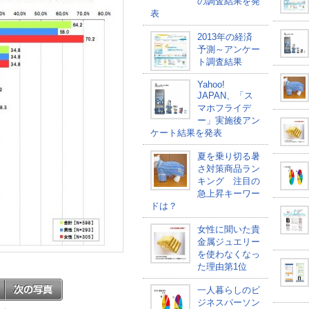
の調査結果を発
表
2013年の経済
予測～アンケー
ト調査結果
Yahoo!
JAPAN、「ス
マホフライデ
ー」実施後アン
ケート結果を発表
夏を乗り切る暑
さ対策商品ラン
キング 注目の
急上昇キーワー
ドは？
女性に聞いた貴
金属ジュエリー
を使わなくなっ
た理由第1位
一人暮らしのビ
ジネスパーソン