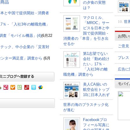
する商品
の夕食の実態
は？
本と中国で提供開始 - 消費者
マクロミル、
10.
世
「MROC」サー
％ - 「入社3年の離職危機」
ビスを日本と中
国で提供開始 -
査「モバイル機器」(4)
(6月22
お問い
消費者の「本音」を引き出
せるか
ご意見
マンテック、中小企業の「災害対
第1志望でない
プレス
ルセンター満足度」調査から
(6月
会社「勤め続け
たい」17％ -
広告に
「入社3年の離
職危機」調査から
モバイ
美人CA揃いの
航空会社トップ
10に日本入れず
世界の海のプラスチック化
が進む
Facebookプロ
フィール写真に