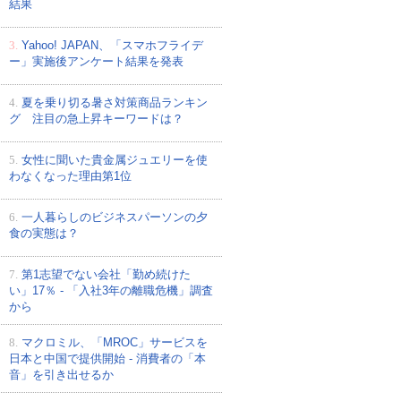
結果
3.
Yahoo! JAPAN、「スマホフライデ
ー」実施後アンケート結果を発表
4.
夏を乗り切る暑さ対策商品ランキン
グ 注目の急上昇キーワードは？
5.
女性に聞いた貴金属ジュエリーを使
わなくなった理由第1位
6.
一人暮らしのビジネスパーソンの夕
食の実態は？
7.
第1志望でない会社「勤め続けた
い」17％ - 「入社3年の離職危機」調査
から
8.
マクロミル、「MROC」サービスを
日本と中国で提供開始 - 消費者の「本
音」を引き出せるか