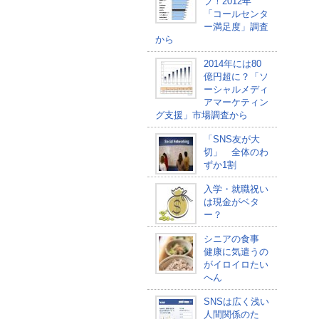
プ！2012年
「コールセンタ
ー満足度」調査
から
2014年には80
億円超に？「ソ
ーシャルメディ
アマーケティン
グ支援」市場調査から
「SNS友が大
切」 全体のわ
ずか1割
入学・就職祝い
は現金がベタ
ー？
シニアの食事
健康に気遣うの
がイロイロたい
へん
SNSは広く浅い
人間関係のた