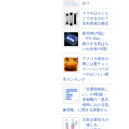
め？
スマホはらくら
くできるのか？
非利用者の懸念
販売伸び悩む
「PS Vita」
購入する気はな
いが全体の6割
アメリカ移住の
際には要チェッ
ク！ハンバーガ
ーのおいしい都
市ランキング
「交通情報欲し
い」が9割超 -
首都圏の「悪天
候時における気
象情報」に関する調査から
日本企業81％が
「感じる」 -