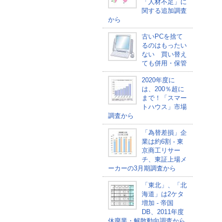
「人材不足」に
関する追加調査
から
古いPCを捨て
るのはもったい
ない 買い替え
ても併用・保管
2020年度に
は、200％超に
まで！「スマー
トハウス」市場
調査から
「為替差損」企
業は約6割 - 東
京商工リサー
チ、東証上場メ
ーカーの3月期調査から
「東北」、「北
海道」は2ケタ
増加 - 帝国
DB、2011年度
休廃業・解散動向調査から