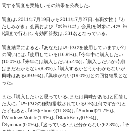
関する調査を実施し､その結果を公表した｡
調査は､2011年7月19日から2011年7月27日､有職女性 (『わ
たしみがき』会員および『ｶｳﾈｯﾄﾓﾆｶ』会員)を対象に､ｲﾝﾀｰﾈｯ
ﾄ調査で行われ､有効回答数は､331名となっている｡
調査結果によると､｢あなたはｽﾏｰﾄﾌｫﾝを使用していますか?｣
の問いには､｢使用している(16.9%)｣､｢今年中に購入したい
(10.0%)｣､｢来年には購入したい(5.4%)｣､｢購入したいが時期
はまだわからない(8.8%)｣､｢購入するかどうかわからないが
興味はある(39.9%)｣､｢興味がない(19.0%)｣との回答結果とな
った｡
また､｢購入したいと思っている､または興味がある｣と回答し
た人に､｢ｽﾏｰﾄﾌｫﾝの種類(搭載されているOS)は何ですか?｣と
たずねると､｢iOS(iPhone)(11.8%)｣､｢Android(21.7%)｣､
｢WindowsMobile(1.9%)｣､｢BlackBerry(0.5%)｣､
｢Symbian(0.0%)｣､｢迷っている･まだ分からない(62.3%)｣､｢そ