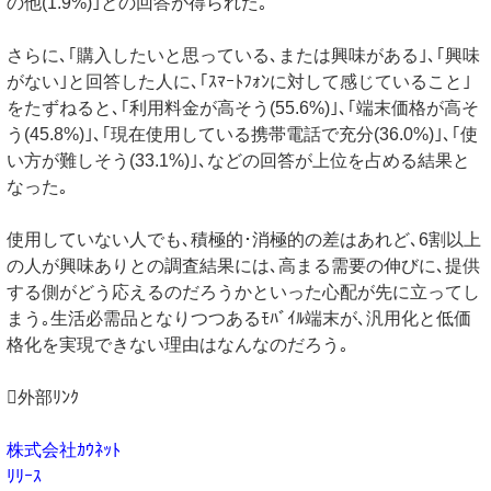
の他(1.9%)｣との回答が得られた｡
さらに､｢購入したいと思っている､または興味がある｣､｢興味
がない｣と回答した人に､｢ｽﾏｰﾄﾌｫﾝに対して感じていること｣
をたずねると､｢利用料金が高そう(55.6%)｣､｢端末価格が高そ
う(45.8%)｣､｢現在使用している携帯電話で充分(36.0%)｣､｢使
い方が難しそう(33.1%)｣､などの回答が上位を占める結果と
なった｡
使用していない人でも､積極的･消極的の差はあれど､6割以上
の人が興味ありとの調査結果には､高まる需要の伸びに､提供
する側がどう応えるのだろうかといった心配が先に立ってし
まう｡生活必需品となりつつあるﾓﾊﾞｲﾙ端末が､汎用化と低価
格化を実現できない理由はなんなのだろう｡
外部ﾘﾝｸ
株式会社ｶｳﾈｯﾄ
ﾘﾘｰｽ