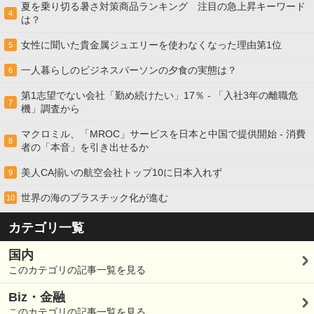
夏を乗り切る暑さ対策商品ランキング 注目の急上昇キーワード
4
は？
女性に聞いた貴金属ジュエリーを使わなくなった理由第1位
5
一人暮らしのビジネスパーソンの夕食の実態は？
6
第1志望でない会社「勤め続けたい」17％ - 「入社3年の離職危
7
機」調査から
マクロミル、「MROC」サービスを日本と中国で提供開始 - 消費
8
者の「本音」を引き出せるか
美人CA揃いの航空会社トップ10に日本入れず
9
世界の海のプラスチック化が進む
10
カテゴリ一覧
国内
このカテゴリの記事一覧を見る
Biz・金融
このカテゴリの記事一覧を見る