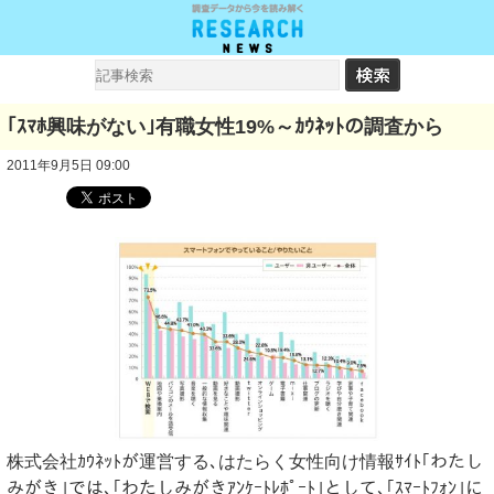
｢ｽﾏﾎ興味がない｣有職女性19%～ｶｳﾈｯﾄの調査から
2011年9月5日 09:00
株式会社ｶｳﾈｯﾄが運営する､はたらく女性向け情報ｻｲﾄ｢わたし
みがき｣では､｢わたしみがきｱﾝｹｰﾄﾚﾎﾟｰﾄ｣として､｢ｽﾏｰﾄﾌｫﾝ｣に