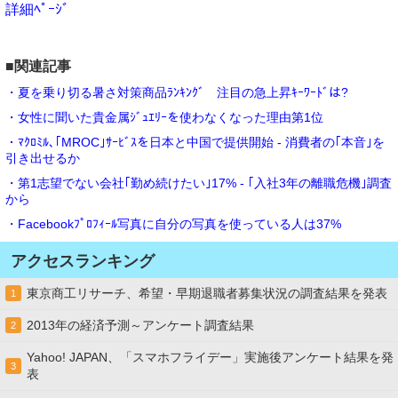
詳細ﾍﾟｰｼﾞ
■関連記事
・夏を乗り切る暑さ対策商品ﾗﾝｷﾝｸﾞ 注目の急上昇ｷｰﾜｰﾄﾞは?
・女性に聞いた貴金属ｼﾞｭｴﾘｰを使わなくなった理由第1位
・ﾏｸﾛﾐﾙ､｢MROC｣ｻｰﾋﾞｽを日本と中国で提供開始 - 消費者の｢本音｣を
引き出せるか
・第1志望でない会社｢勤め続けたい｣17% - ｢入社3年の離職危機｣調査
から
・Facebookﾌﾟﾛﾌｨｰﾙ写真に自分の写真を使っている人は37%
アクセスランキング
東京商工リサーチ、希望・早期退職者募集状況の調査結果を発表
1
2013年の経済予測～アンケート調査結果
2
Yahoo! JAPAN、「スマホフライデー」実施後アンケート結果を発
3
表