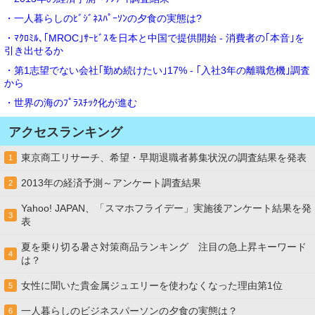
・一人暮らしのﾋﾞｼﾞﾈｽﾊﾟｰｿﾝの夕食の実態は?
・ﾏｸﾛﾐﾙ､｢MROC｣ｻｰﾋﾞｽを日本と中国で提供開始 - 消費者の｢本音｣を
引き出せるか
・第1志望でない会社｢勤め続けたい｣17% - ｢入社3年の離職危機｣調査
から
・世界の海のﾌﾟﾗｽﾁｯｸ化が進む
アクセスランキング
東京商工リサーチ、希望・早期退職者募集状況の調査結果を発表
1
2013年の経済予測～アンケート調査結果
2
Yahoo! JAPAN、「スマホフライデー」実施後アンケート結果を発
3
表
夏を乗り切る暑さ対策商品ランキング 注目の急上昇キーワード
4
は？
女性に聞いた貴金属ジュエリーを使わなくなった理由第1位
5
一人暮らしのビジネスパーソンの夕食の実態は？
6