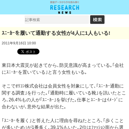
ｽﾆｰｶｰを履いて通勤する女性が4人に1人もいる!
2011年9月16日 10:00
東日本大震災が起きてから､防災意識が高まっている｡｢会社
にｽﾆｰｶｰを置いている｣と言う女性もいる｡
そこでｵﾘｺﾝ株式会社は会員女性を対象にして､｢ｽﾆｰｶｰ通勤に
関する調査｣を行った｡｢通勤時に履いている靴｣を訊いたとこ
ろ､26.4%もの人が｢ｽﾆｰｶｰ｣を挙げた｡仕事とｽﾆｰｶｰはｲﾒｰｼﾞに
合わないが､意外な結果が出た｡
｢ｽﾆｰｶｰを履く｣と答えた人に理由を尋ねたところ､｢歩くこと
が多いため｣が1番多く､39.1%もいた｡2位はﾌｧｯｼｮﾝ面から選