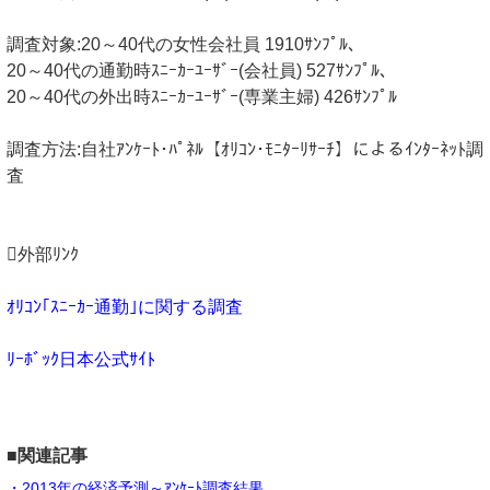
調査対象:20～40代の女性会社員 1910ｻﾝﾌﾟﾙ､
20～40代の通勤時ｽﾆｰｶｰﾕｰｻﾞｰ(会社員) 527ｻﾝﾌﾟﾙ､
20～40代の外出時ｽﾆｰｶｰﾕｰｻﾞｰ(専業主婦) 426ｻﾝﾌﾟﾙ
調査方法:自社ｱﾝｹｰﾄ･ﾊﾟﾈﾙ【ｵﾘｺﾝ･ﾓﾆﾀｰﾘｻｰﾁ】によるｲﾝﾀｰﾈｯﾄ調
査
外部ﾘﾝｸ
ｵﾘｺﾝ｢ｽﾆｰｶｰ通勤｣に関する調査
ﾘｰﾎﾞｯｸ日本公式ｻｲﾄ
■関連記事
・2013年の経済予測～ｱﾝｹｰﾄ調査結果