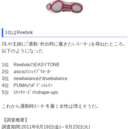
1位はReebok
OLや主婦に｢通勤･外出時に履きたいｽﾆｰｶｰ｣を尋ねたところ､
以下のようになった
1位 ReebokのEASYTONE
2位 asicsのｼｪｲﾌﾟｳｫｰｶｰ
3位 newbalanceのtruebalance
4位 PUMAのﾎﾞﾃﾞｨﾄﾚｲﾝ
5位 ｽｹｯﾁｬｰｽﾞのshape-ups
これから通勤時ｽﾆｰｶｰを履く女性は増えそうだ｡
【調査概要】
調査期間:2011年8月19日(金)～8月23日(火)