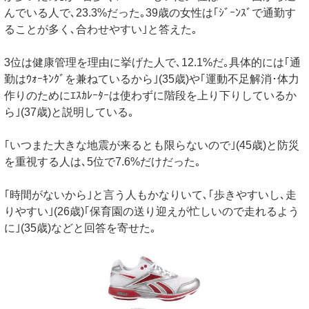
んでいる人で､23.3%だった｡39歳の女性は｢ｼﾞｰﾝｽﾞで通勤す
ることが多く､合わせやすい｣と答えた｡
3位は健康管理を理由に挙げた人で､12.1%だ｡具体的には｢通
勤はｳｫｰｷﾝｸﾞを兼ねているから｣(35歳)や｢運動不足解消･体力
作りのためにｴｽｶﾚｰﾀｰは使わずに階段を上り下りしているか
ら｣(37歳)と説明している｡
｢いつまた大きな地震が来るとも限らないので｣(45歳)と防災
を重視する人は､5位で7.6%だけだった｡
｢時間がないから｣と言う人もかなりいて､｢歩きやすいし､走
りやすい｣(26歳)｢保育園の送り迎えが忙しいので走れるよう
に｣(35歳)などと回答を寄せた｡