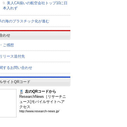
9.
美人CA揃いの航空会社トップ10に日
本入れず
界の海のプラスチック化が進む
合わせ
・ご感想
リリース送付先
関するお問い合わせ
ルサイトQRコード
左のQRコードから
ResearchNews［リサーチニ
ュース]モバイルサイトへア
クセス
htt
p:/
/ww
w.r
ese
arc
h-n
ews
.jp
/