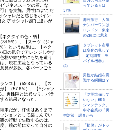
に迫るコラムORICON
自分の写真を使
のビジネススーツの着こな
っている人は
可）を実施。男性には“こだ
37%
“オシャレだと感じるポイン
海外旅行 人気
女で“オシャレ感”に違いが
ナンバーワンは
ロンドン 東京
の2位には悲哀
【ネクタイの色・柄】
（34.9％）、【スーツ（ジャ
タブレット市場
7％）という結果に。【ネク
は変化の兆し？
の日の気分でアレンジしやす
─定期調査「モ
色柄や結び方にも気を遣う
バイル機器」
は、現在主流となっている
(4)
意見が多数。各パーツごと
男性が結婚を意
識する瞬間は？
ンス】（59.3％）、【ス
】（57.6％）、【Yシャツ
める。男性陣とは異なり、バラ
「防災準備して
する結果となった。
いない」69％ -
シマンテック、
結果だが、評価はあくまで
中小企業の「災
ッションとして楽しんでい
害対策」調査から
観の行動で失敗するのは、
度、鏡の前に立って自分の
「損保」がトッ