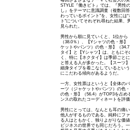
毎回さまざまなテーマで社会人の実情
STYLE『働きビト』では、『男性
し』をテーマに意識調査（複数回答
わっているポイント”を、女性には
ト”についてそれぞれ尋ねた結果、男
見られた。
男性から順に見ていくと、1位から
（38.0％）、【Yシャツの色・形】
ケットやパンツ）の色・形】（34.
タイ】と【Yシャツ】は、ともにそ
く、特に【ネクタイ】は季節ごとに
と答える人が多かった。【スーツ】
細身タイプを着こなしているという
にこだわる傾向があるようだ。
一方、女性票はというと【全体のバラ
ーツ（ジャケットやパンツ）の色・形
の色・形】（56.4）がTOP3を占
ンスの取れたコーディネートを評価
男性にとっては、なんとも耳の痛い
他人がするものである。純粋にファ
る人はともかく、独りよがりな価値
ビジネスの世界でも同じだろう。一