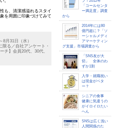
い。
プ！2012年
「コールセンタ
性も、清潔感溢れるスタイ
ー満足度」調査
象を周囲に印象づけてみて
から
2014年には80
億円超に？「ソ
ーシャルメディ
～8月31日（水）
アマーケティン
者に限る／自社アンケート・
グ支援」市場調査から
チ】会員20代、30代、
「SNS友が大
切」 全体のわ
ずか1割
入学・就職祝い
は現金がベタ
ー？
シニアの食事
健康に気遣うの
がイロイロたい
へん
SNSは広く浅い
人間関係のた