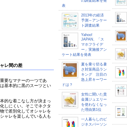
の調査結果を発
表
2013年の経済
予測～アンケー
ト調査結果
Yahoo!
JAPAN、「ス
マホフライデ
ー」実施後アン
ケート結果を発表
夏を乗り切る暑
ャレ間の差
さ対策商品ラン
キング 注目の
急上昇キーワー
重要なマナーの一つであ
ドは？
は基本的に黒のスーツとい
女性に聞いた貴
金属ジュエリー
本的な着こなし方が決まっ
を使わなくなっ
化しにくい。そこでネクタ
た理由第1位
物で差別化してオシャレを
シャレを楽しんでいる人も
一人暮らしのビ
ジネスパーソン