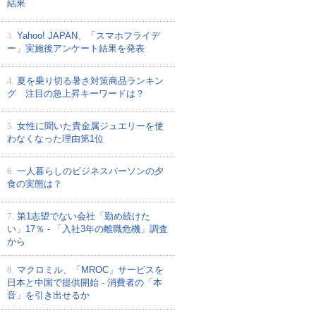
結果
3.
Yahoo! JAPAN、「スマホフライデ
ー」実施後アンケート結果を発表
4.
夏を乗り切る暑さ対策商品ランキン
グ 注目の急上昇キーワードは？
5.
女性に聞いた貴金属ジュエリーを使
わなくなった理由第1位
6.
一人暮らしのビジネスパーソンの夕
食の実態は？
7.
第1志望でない会社「勤め続けた
い」17％ - 「入社3年の離職危機」調査
から
8.
マクロミル、「MROC」サービスを
日本と中国で提供開始 - 消費者の「本
音」を引き出せるか