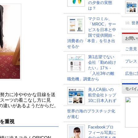
の夕食の実態
は？
マクロミル、
10.
世
「MROC」サー
ビスを日本と中
国で提供開始 -
お問い
消費者の「本音」を引き出
せるか
ご意見
第1志望でない
プレス
会社「勤め続け
たい」17％ -
広告に
「入社3年の離
職危機」調査から
モバイ
美人CA揃いの
努力に冷ややかな目線を送
航空会社トップ
スーツの着こなし方に見
10に日本入れず
少の違いがあるようだからだ。
世界の海のプラスチック化
が進む
を重視
Facebookプロ
フィール写真に