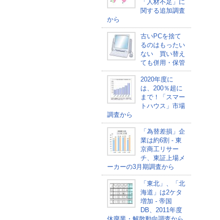
「人材不足」に
関する追加調査
から
古いPCを捨て
るのはもったい
ない 買い替え
ても併用・保管
2020年度に
は、200％超に
まで！「スマー
トハウス」市場
調査から
「為替差損」企
業は約6割 - 東
京商工リサー
チ、東証上場メ
ーカーの3月期調査から
「東北」、「北
海道」は2ケタ
増加 - 帝国
DB、2011年度
休廃業・解散動向調査から