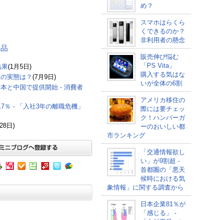
め？
スマホはらくら
くできるのか？
非利用者の懸念
商品
販売伸び悩む
「PS Vita」
結果
(1月5日)
購入する気はな
食の実態は？
(7月9日)
いが全体の6割
本と中国で提供開始 - 消費者
アメリカ移住の
％ - 「入社3年の離職危機」
際には要チェッ
ク！ハンバーガ
28日)
ーのおいしい都
市ランキング
「交通情報欲し
い」が9割超 -
首都圏の「悪天
候時における気
象情報」に関する調査から
日本企業81％が
「感じる」 -