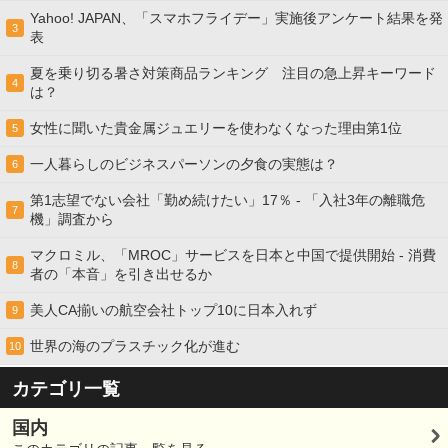
Yahoo! JAPAN、「スマホフライデー」実施後アンケート結果を発
3
表
夏を乗り切る暑さ対策商品ランキング 注目の急上昇キーワード
4
は？
女性に聞いた貴金属ジュエリーを使わなくなった理由第1位
5
一人暮らしのビジネスパーソンの夕食の実態は？
6
第1志望でない会社「勤め続けたい」17％ - 「入社3年の離職危
7
機」調査から
マクロミル、「MROC」サービスを日本と中国で提供開始 - 消費
8
者の「本音」を引き出せるか
美人CA揃いの航空会社トップ10に日本入れず
9
世界の海のプラスチック化が進む
10
カテゴリ一覧
国内