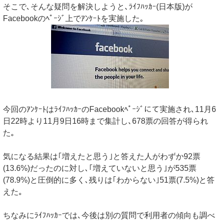
そこで､そんな疑問を解決しようと､ﾗｲﾌﾊｯｶｰ(日本版)が
Facebookのﾍﾟｰｼﾞ上でｱﾝｹｰﾄを実施した｡
今回のｱﾝｹｰﾄはﾗｲﾌﾊｯｶｰのFacebookﾍﾟｰｼﾞにて実施され､11月6
日22時より11月9日16時まで集計し､678票の回答が得られ
た｡
気になる結果は｢増えたと思う｣と答えた人がわずか92票
(13.6%)だったのに対し､｢増えていないと思う｣が535票
(78.9%)と圧倒的に多く､残りは｢わからない｣51票(7.5%)と答
えた｡
ちなみにﾗｲﾌﾊｯｶｰでは､今後は別の質問で利用者の傾向も調べ