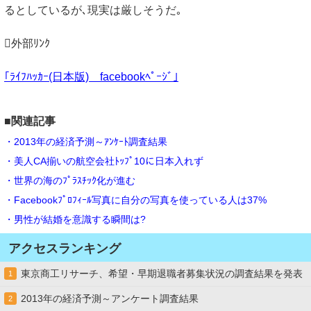
るとしているが､現実は厳しそうだ｡
外部ﾘﾝｸ
｢ﾗｲﾌﾊｯｶｰ(日本版) facebookﾍﾟｰｼﾞ｣
■関連記事
・2013年の経済予測～ｱﾝｹｰﾄ調査結果
・美人CA揃いの航空会社ﾄｯﾌﾟ10に日本入れず
・世界の海のﾌﾟﾗｽﾁｯｸ化が進む
・Facebookﾌﾟﾛﾌｨｰﾙ写真に自分の写真を使っている人は37%
・男性が結婚を意識する瞬間は?
アクセスランキング
東京商工リサーチ、希望・早期退職者募集状況の調査結果を発表
1
2013年の経済予測～アンケート調査結果
2