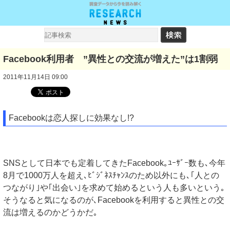
Facebook利用者 ”異性との交流が増えた”は1割弱
2011年11月14日 09:00
Facebookは恋人探しに効果なし!?
SNSとして日本でも定着してきたFacebook｡ﾕｰｻﾞｰ数も､今年
8月で1000万人を超え､ﾋﾞｼﾞﾈｽﾁｬﾝｽのため以外にも､｢人との
つながり｣や｢出会い｣を求めて始めるという人も多いという｡
そうなると気になるのが､Facebookを利用すると異性との交
流は増えるのかどうかだ｡