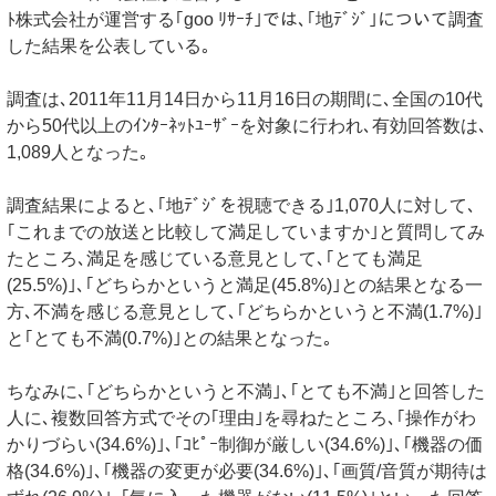
ﾄ株式会社が運営する｢goo ﾘｻｰﾁ｣では､｢地ﾃﾞｼﾞ｣について調査
した結果を公表している｡
調査は､2011年11月14日から11月16日の期間に､全国の10代
から50代以上のｲﾝﾀｰﾈｯﾄﾕｰｻﾞｰを対象に行われ､有効回答数は､
1,089人となった｡
調査結果によると､｢地ﾃﾞｼﾞを視聴できる｣1,070人に対して､
｢これまでの放送と比較して満足していますか｣と質問してみ
たところ､満足を感じている意見として､｢とても満足
(25.5%)｣､｢どちらかというと満足(45.8%)｣との結果となる一
方､不満を感じる意見として､｢どちらかというと不満(1.7%)｣
と｢とても不満(0.7%)｣との結果となった｡
ちなみに､｢どちらかというと不満｣､｢とても不満｣と回答した
人に､複数回答方式でその｢理由｣を尋ねたところ､｢操作がわ
かりづらい(34.6%)｣､｢ｺﾋﾟｰ制御が厳しい(34.6%)｣､｢機器の価
格(34.6%)｣､｢機器の変更が必要(34.6%)｣､｢画質/音質が期待は