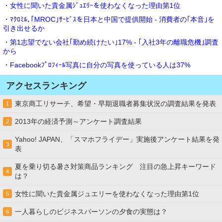
・女性に聞いた貴金属ｼﾞｭｴﾘｰを使わなくなった理由第1位
・ﾏｸﾛﾐﾙ､｢MROC｣ｻｰﾋﾞｽを日本と中国で提供開始 - 消費者の｢本音｣を
引き出せるか
・第1志望でない会社｢勤め続けたい｣17% - ｢入社3年の離職危機｣調査
から
・Facebookﾌﾟﾛﾌｨｰﾙ写真に自分の写真を使っている人は37%
アクセスランキング
東京商工リサーチ、希望・早期退職者募集状況の調査結果を発表
1
2013年の経済予測～アンケート調査結果
2
Yahoo! JAPAN、「スマホフライデー」実施後アンケート結果を発
3
表
夏を乗り切る暑さ対策商品ランキング 注目の急上昇キーワード
4
は？
女性に聞いた貴金属ジュエリーを使わなくなった理由第1位
5
一人暮らしのビジネスパーソンの夕食の実態は？
6