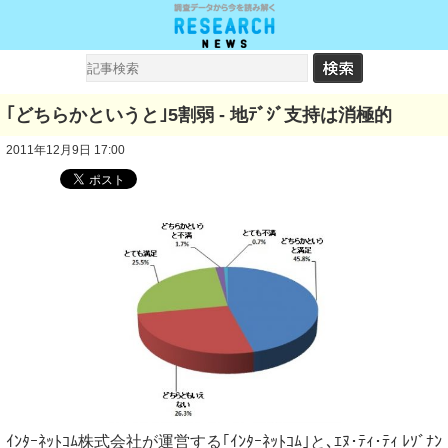
｢どちらかというと｣5割弱 - 地ﾃﾞｼﾞ支持は消極的
2011年12月9日 17:00
ｲﾝﾀｰﾈｯﾄｺﾑ株式会社が運営する｢ｲﾝﾀｰﾈｯﾄｺﾑ｣と､ｴﾇ･ﾃｨ･ﾃｨ ﾚｿﾞﾅﾝ