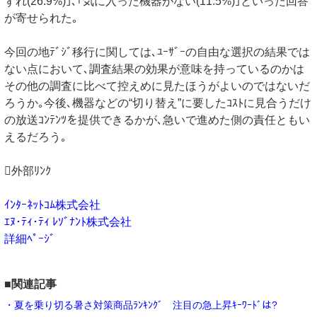
ずれ(26.9%)｣､｢気に入った機器がない(11.5%)｣といった回答
が寄せられた｡
今回の地ﾃﾞｼﾞ移行に関しては､ﾕｰｻﾞｰの自由な選択の結果では
ない点において､調査結果の効果が意味を持っているのかは
その他の調査に比べて控えめに見たほうがよいのではないだ
ろうか｡今後､機器などの“切り替え”に要したｺｽﾄに見合うだけ
の放送ｺﾝﾃﾝﾂを提供できるかが､急いで進めた側の責任ともい
えるだろう｡
外部ﾘﾝｸ
ｲﾝﾀｰﾈｯﾄｺﾑ株式会社
ｴﾇ･ﾃｨ･ﾃｨ ﾚｿﾞﾅﾝﾄ株式会社
詳細ﾍﾟｰｼﾞ
■関連記事
・夏を乗り切る暑さ対策商品ﾗﾝｷﾝｸﾞ 注目の急上昇ｷｰﾜｰﾄﾞは?