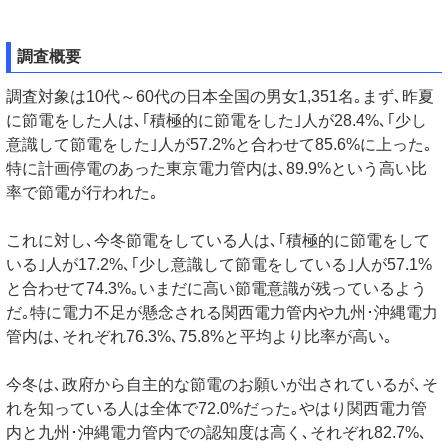
調査概要
調査対象は10代～60代の日本全国の男女1,351名｡まず､昨夏
に節電をした人は､｢積極的に節電をした｣人が28.4%､｢少し
意識して節電をした｣人が57.2%と合わせて85.6%に上った｡
特に計画停電のあった東京電力管内は､89.9%という高い比
率で節電が行われた｡
これに対し､今冬節電をしている人は､｢積極的に節電をして
いる｣人が17.2%､｢少し意識して節電をしている｣人が57.1%
と合わせて74.3%｡いまだに高い節電意識が残っているよう
だ｡特に電力不足が懸念される関西電力管内や九州･沖縄電力
管内は､それぞれ76.3%､75.8%と平均より比率が高い｡
今冬は､政府から自主的な節電のお願いが出されているが､そ
れを知っている人は全体で72.0%だった｡やはり関西電力管
内と九州･沖縄電力管内での認知度は高く､それぞれ82.7%､