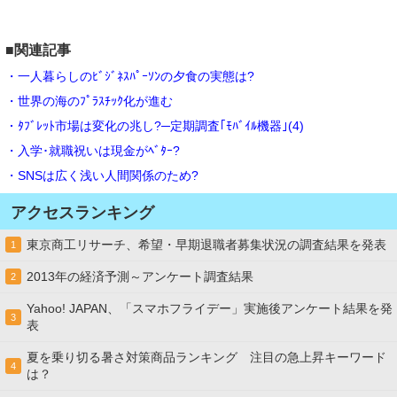
■関連記事
・一人暮らしのﾋﾞｼﾞﾈｽﾊﾟｰｿﾝの夕食の実態は?
・世界の海のﾌﾟﾗｽﾁｯｸ化が進む
・ﾀﾌﾞﾚｯﾄ市場は変化の兆し?─定期調査｢ﾓﾊﾞｲﾙ機器｣(4)
・入学･就職祝いは現金がﾍﾞﾀｰ?
・SNSは広く浅い人間関係のため?
アクセスランキング
東京商工リサーチ、希望・早期退職者募集状況の調査結果を発表
1
2013年の経済予測～アンケート調査結果
2
Yahoo! JAPAN、「スマホフライデー」実施後アンケート結果を発
3
表
夏を乗り切る暑さ対策商品ランキング 注目の急上昇キーワード
4
は？