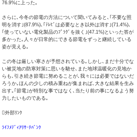
76.9%に上った｡
さらに､今冬の節電の方法について聞いてみると､｢不要な照
明を消す｣(87.9%)､｢ﾃﾚﾋﾞは必要なとき以外は消す｣(71.4%)､
｢使っていない電化製品のﾌﾟﾗｸﾞを抜く｣(47.1%)といった答が
多かった｡人々が日常的にできる節電をずっと継続している
姿が見える｡
この冬は厳しい寒さが予想されている｡しかし､まだ十分でな
い被災地の防寒対策に思いを馳せ､また地球温暖化の見地か
らも､引き続き節電に努めることが､我々には必要ではないだ
ろうか｡ほんの少しの積み重ねが集まれば､大きな結果を生み
出す｡｢節電｣が特別な事ではなく､当たり前の事になるよう努
力したいものである｡
外部ﾘﾝｸ
ﾗｲﾌﾒﾃﾞｨｱﾘｻｰﾁﾊﾞﾝｸ