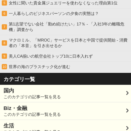
女性に聞いた貴金属ジュエリーを使わなくなった理由第1位
5
一人暮らしのビジネスパーソンの夕食の実態は？
6
第1志望でない会社「勤め続けたい」17％ - 「入社3年の離職危
7
機」調査から
マクロミル、「MROC」サービスを日本と中国で提供開始 - 消費
8
者の「本音」を引き出せるか
美人CA揃いの航空会社トップ10に日本入れず
9
世界の海のプラスチック化が進む
10
カテゴリ一覧
国内
このカテゴリの記事一覧を見る
Biz・金融
このカテゴリの記事一覧を見る
生活