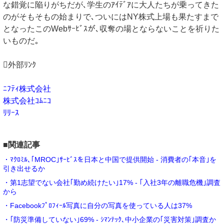
な錯覚に陥りがちだが､学生のｱｲﾃﾞｱに大人たちが乗ってきた
のがそもそもの始まりで､ついにはNY株式上場も果たすまで
となったこのWebｻｰﾋﾞｽが､収奪の場とならないことを祈りた
いものだ｡
外部ﾘﾝｸ
ﾆﾌﾃｨ株式会社
株式会社ｺﾑﾆｺ
ﾘﾘｰｽ
■関連記事
・ﾏｸﾛﾐﾙ､｢MROC｣ｻｰﾋﾞｽを日本と中国で提供開始 - 消費者の｢本音｣を
引き出せるか
・第1志望でない会社｢勤め続けたい｣17% - ｢入社3年の離職危機｣調査
から
・Facebookﾌﾟﾛﾌｨｰﾙ写真に自分の写真を使っている人は37%
・｢防災準備していない｣69% - ｼﾏﾝﾃｯｸ､中小企業の｢災害対策｣調査か