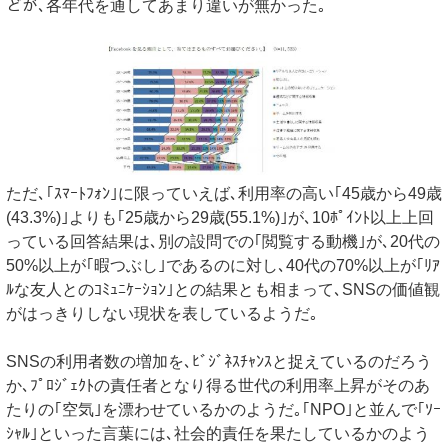
どが､各年代を通してあまり違いが無かった｡
ただ､｢ｽﾏｰﾄﾌｫﾝ｣に限っていえば､利用率の高い｢45歳から49歳
(43.3%)｣よりも｢25歳から29歳(55.1%)｣が､10ﾎﾟｲﾝﾄ以上上回
っている回答結果は､別の設問での｢閲覧する動機｣が､20代の
50%以上が｢暇つぶし｣であるのに対し､40代の70%以上が｢ﾘｱ
ﾙな友人とのｺﾐｭﾆｹｰｼｮﾝ｣との結果とも相まって､SNSの価値観
がはっきりしない現状を表しているようだ｡
SNSの利用者数の増加を､ﾋﾞｼﾞﾈｽﾁｬﾝｽと捉えているのだろう
か､ﾌﾟﾛｼﾞｪｸﾄの責任者となり得る世代の利用率上昇がそのあ
たりの｢空気｣を漂わせているかのようだ｡｢NPO｣と並んで｢ｿｰ
ｼｬﾙ｣といった言葉には､社会的責任を果たしているかのよう