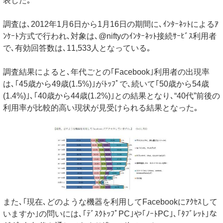
表した｡
調査は､2012年1月6日から1月16日の期間に､ｲﾝﾀｰﾈｯﾄによるｱ
ﾝｹｰﾄ方式で行われ､対象は､@niftyのｲﾝﾀｰﾈｯﾄ接続ｻｰﾋﾞｽ利用者
で､有効回答数は､11,533人となっている｡
調査結果によると､年代ごとの｢Facebook｣利用者の出現率
は､｢45歳から49歳(1.5%)｣がﾄｯﾌﾟで､続いて｢50歳から54歳
(1.4%)｣､｢40歳から44歳(1.2%)｣との結果となり､“40代”前後の
利用率が比較的高い現状が見受けられる結果となった｡
また､｢現在､どのような機器を利用してFacebookにｱｸｾｽして
いますか｣の問いには､｢ﾃﾞｽｸﾄｯﾌﾟPC｣や｢ﾉｰﾄPC｣､｢ﾀﾌﾞﾚｯﾄ｣な