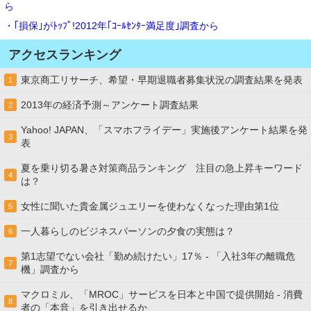
ら
・｢損保｣がﾄｯﾌﾟ!2012年｢ｺｰﾙｾﾝﾀｰ満足度｣調査から
アクセスランキング
東京商工リサーチ、希望・早期退職者募集状況の調査結果を発表
1
2013年の経済予測～アンケート調査結果
2
Yahoo! JAPAN、「スマホフライデー」実施後アンケート結果を発
3
表
夏を乗り切る暑さ対策商品ランキング 注目の急上昇キーワード
4
は？
女性に聞いた貴金属ジュエリーを使わなくなった理由第1位
5
一人暮らしのビジネスパーソンの夕食の実態は？
6
第1志望でない会社「勤め続けたい」17％ - 「入社3年の離職危
7
機」調査から
マクロミル、「MROC」サービスを日本と中国で提供開始 - 消費
8
者の「本音」を引き出せるか