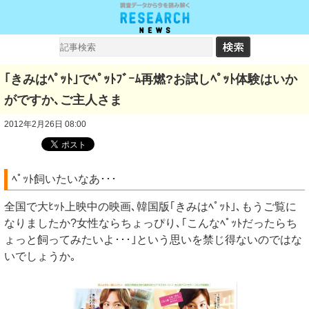
｢きみはﾍﾟｯﾄ｣でﾍﾟｯﾄﾌﾞｰﾑ再燃?お試しﾍﾟｯﾄ体験はいか
がですか､ご主人さま
2012年2月26日 08:00
ﾍﾟｯﾄ飼いたいなあ･･･
全国で大ﾋｯﾄ上映中の映画､韓国版｢きみはﾍﾟｯﾄ｣､もうご覧に
なりましたか?女性ならちょっぴり､｢こんなﾍﾟｯﾄだったらち
ょっと飼ってみたいよ･･･｣という思いを禁じ得ないのではな
いでしょうか｡