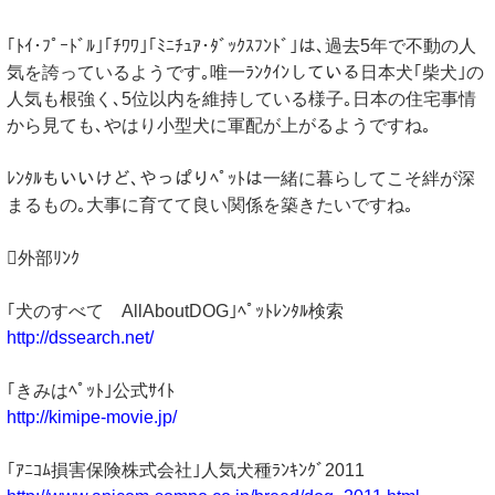
｢ﾄｲ･ﾌﾟｰﾄﾞﾙ｣｢ﾁﾜﾜ｣｢ﾐﾆﾁｭｱ･ﾀﾞｯｸｽﾌﾝﾄﾞ｣は､過去5年で不動の人
気を誇っているようです｡唯一ﾗﾝｸｲﾝしている日本犬｢柴犬｣の
人気も根強く､5位以内を維持している様子｡日本の住宅事情
から見ても､やはり小型犬に軍配が上がるようですね｡
ﾚﾝﾀﾙもいいけど､やっぱりﾍﾟｯﾄは一緒に暮らしてこそ絆が深
まるもの｡大事に育てて良い関係を築きたいですね｡
外部ﾘﾝｸ
｢犬のすべて AllAboutDOG｣ﾍﾟｯﾄﾚﾝﾀﾙ検索
http://dssearch.net/
｢きみはﾍﾟｯﾄ｣公式ｻｲﾄ
http://kimipe-movie.jp/
｢ｱﾆｺﾑ損害保険株式会社｣人気犬種ﾗﾝｷﾝｸﾞ2011