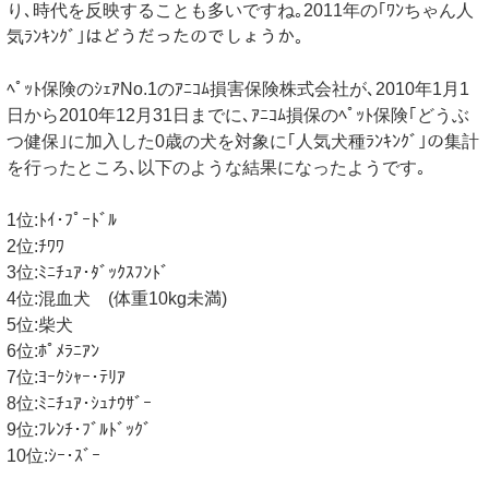
り､時代を反映することも多いですね｡2011年の｢ﾜﾝちゃん人
気ﾗﾝｷﾝｸﾞ｣はどうだったのでしょうか｡
ﾍﾟｯﾄ保険のｼｪｱNo.1のｱﾆｺﾑ損害保険株式会社が､2010年1月1
日から2010年12月31日までに､ｱﾆｺﾑ損保のﾍﾟｯﾄ保険｢どうぶ
つ健保｣に加入した0歳の犬を対象に｢人気犬種ﾗﾝｷﾝｸﾞ｣の集計
を行ったところ､以下のような結果になったようです｡
1位:ﾄｲ･ﾌﾟｰﾄﾞﾙ
2位:ﾁﾜﾜ
3位:ﾐﾆﾁｭｱ･ﾀﾞｯｸｽﾌﾝﾄﾞ
4位:混血犬 (体重10kg未満)
5位:柴犬
6位:ﾎﾟﾒﾗﾆｱﾝ
7位:ﾖｰｸｼｬｰ･ﾃﾘｱ
8位:ﾐﾆﾁｭｱ･ｼｭﾅｳｻﾞｰ
9位:ﾌﾚﾝﾁ･ﾌﾞﾙﾄﾞｯｸﾞ
10位:ｼｰ･ｽﾞｰ