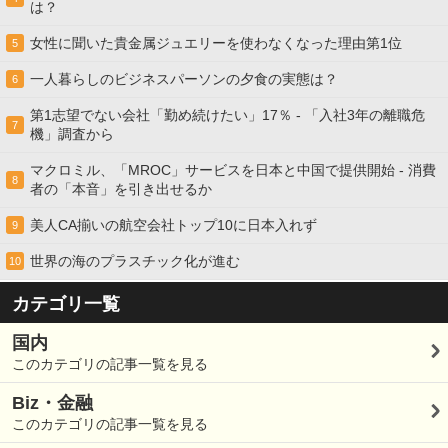
は？
女性に聞いた貴金属ジュエリーを使わなくなった理由第1位
5
一人暮らしのビジネスパーソンの夕食の実態は？
6
第1志望でない会社「勤め続けたい」17％ - 「入社3年の離職危
7
機」調査から
マクロミル、「MROC」サービスを日本と中国で提供開始 - 消費
8
者の「本音」を引き出せるか
美人CA揃いの航空会社トップ10に日本入れず
9
世界の海のプラスチック化が進む
10
カテゴリ一覧
国内
このカテゴリの記事一覧を見る
Biz・金融
このカテゴリの記事一覧を見る