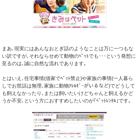
まあ､現実にはあんなおとぎ話のようなことは万に一つもな
い訳ですが､それならせめて動物のﾍﾟｯﾄでも･･･という発想に
至るのは､誠に自然な流れであります｡
とはいえ､住宅事情(借家でﾍﾟｯﾄ禁止)や家族の事情(一人暮ら
しでお世話は無理､家族に動物ｱﾚﾙｷﾞｰがいるなど)でどうして
も飼えなかったり､または飼いたいけどちゃんと飼えるかど
うか不安､という方におすすめしたいのが｢ﾍﾟｯﾄﾚﾝﾀﾙ｣です｡