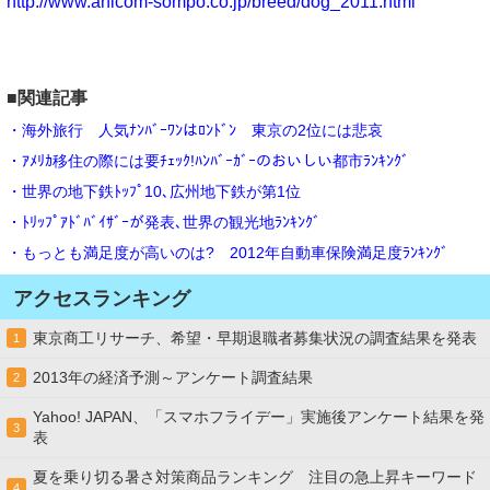
http://www.anicom-sompo.co.jp/breed/dog_2011.html
■関連記事
・海外旅行 人気ﾅﾝﾊﾞｰﾜﾝはﾛﾝﾄﾞﾝ 東京の2位には悲哀
・ｱﾒﾘｶ移住の際には要ﾁｪｯｸ!ﾊﾝﾊﾞｰｶﾞｰのおいしい都市ﾗﾝｷﾝｸﾞ
・世界の地下鉄ﾄｯﾌﾟ10､広州地下鉄が第1位
・ﾄﾘｯﾌﾟｱﾄﾞﾊﾞｲｻﾞｰが発表､世界の観光地ﾗﾝｷﾝｸﾞ
・もっとも満足度が高いのは? 2012年自動車保険満足度ﾗﾝｷﾝｸﾞ
アクセスランキング
東京商工リサーチ、希望・早期退職者募集状況の調査結果を発表
1
2013年の経済予測～アンケート調査結果
2
Yahoo! JAPAN、「スマホフライデー」実施後アンケート結果を発
3
表
夏を乗り切る暑さ対策商品ランキング 注目の急上昇キーワード
4