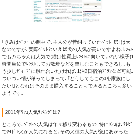
｢きみはﾍﾟｯﾄ｣の劇中で､主人公が昔飼っていたﾍﾟｯﾄ｢ﾓﾓ｣は犬
なのですが､実際ﾍﾟｯﾄといえば犬の人気が高いですよね｡ﾚﾝﾀﾙ
でもﾜﾝちゃんは人気で(猫は性質上ﾚﾝﾀﾙに向いていない様子)1
時間単位でﾚﾝﾀﾙしてお散歩などを楽しむこともできるし､も
う少しﾃﾞｨｰﾌﾟに触れ合いたければ､1泊2日宿泊ﾌﾟﾗﾝなど可能｡
ついつい情が移ってしまって､｢どうしてもこのｺを家族にし
たい!｣となればそのまま購入することもできるところも多い
ようです｡
2011年ﾜﾝｺ人気ﾗﾝｷﾝｸﾞは?
ところで､ﾍﾟｯﾄの人気は年々移り変わるもの｡特にﾜﾝｺは､ﾃﾚﾋﾞ
でｱｲﾄﾞﾙ犬が人気になると､その犬種の人気が急にあがった