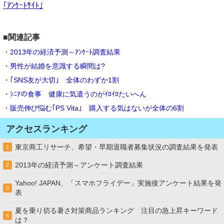
｢ｱﾝｹｰﾄｻｲﾄ｣
■関連記事
・2013年の経済予測～ｱﾝｹｰﾄ調査結果
・男性が結婚を意識する瞬間は?
・｢SNS友が大切｣ 全体のわずか1割
・ｼﾆｱの食事 健康に気遣うのがｲﾛｲﾛたいへん
・販売伸び悩む｢PS Vita｣ 購入する気はないが全体の6割
アクセスランキング
東京商工リサーチ、希望・早期退職者募集状況の調査結果を発表
1
2013年の経済予測～アンケート調査結果
2
Yahoo! JAPAN、「スマホフライデー」実施後アンケート結果を発
3
表
夏を乗り切る暑さ対策商品ランキング 注目の急上昇キーワード
4
は？