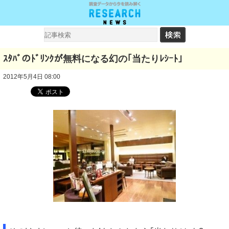
ｽﾀﾊﾞのﾄﾞﾘﾝｸが無料になる幻の｢当たりﾚｼｰﾄ｣
2012年5月4日 08:00