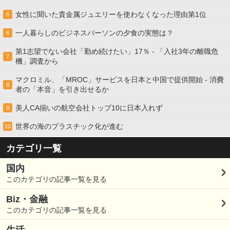
女性に聞いた貴金属ジュエリーを使わなくなった理由第1位
5
一人暮らしのビジネスパーソンの夕食の実態は？
6
第1志望でない会社「勤め続けたい」17％ - 「入社3年の離職危
7
機」調査から
マクロミル、「MROC」サービスを日本と中国で提供開始 - 消費
8
者の「本音」を引き出せるか
美人CA揃いの航空会社トップ10に日本入れず
9
世界の海のプラスチック化が進む
10
カテゴリ一覧
国内
このカテゴリの記事一覧を見る
Biz・金融
このカテゴリの記事一覧を見る
生活