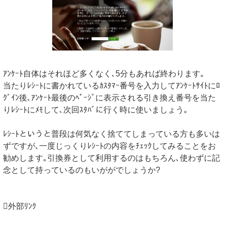
ｱﾝｹｰﾄ自体はそれほど多くなく､5分もあれば終わります｡
当たりﾚｼｰﾄに書かれているｶｽﾀﾏｰ番号を入力してｱﾝｹｰﾄｻｲﾄにﾛ
ｸﾞｲﾝ後､ｱﾝｹｰﾄ最後のﾍﾟｰｼﾞに表示される引き換え番号を当た
りﾚｼｰﾄにﾒﾓして､次回ｽﾀﾊﾞに行く時に使いましょう｡
ﾚｼｰﾄというと普段は何気なく捨ててしまっている方も多いは
ずですが､一度じっくりﾚｼｰﾄの内容をﾁｪｯｸしてみることをお
勧めします｡引換券として利用するのはもちろん､使わずに記
念として持っているのもいががでしょうか?
外部ﾘﾝｸ