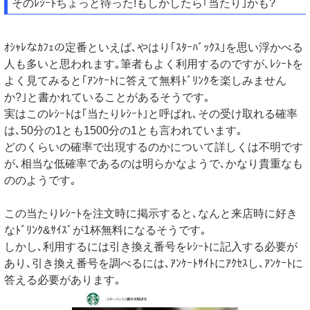
そのﾚｼｰﾄちょっと待った!もしかしたら｢当たり｣かも?
ｵｼｬﾚなｶﾌｪの定番といえば､やはり｢ｽﾀｰﾊﾞｯｸｽ｣を思い浮かべる
人も多いと思われます｡筆者もよく利用するのですが､ﾚｼｰﾄを
よく見てみると｢ｱﾝｹｰﾄに答えて無料ﾄﾞﾘﾝｸを楽しみません
か?｣と書かれていることがあるそうです｡
実はこのﾚｼｰﾄは｢当たりﾚｼｰﾄ｣と呼ばれ､その受け取れる確率
は､50分の1とも1500分の1とも言われています｡
どのくらいの確率で出現するのかについて詳しくは不明です
が､相当な低確率であるのは明らかなようで､かなり貴重なも
ののようです｡
この当たりﾚｼｰﾄを注文時に掲示すると､なんと来店時に好き
なﾄﾞﾘﾝｸ&ｻｲｽﾞが1杯無料になるそうです｡
しかし､利用するには引き換え番号をﾚｼｰﾄに記入する必要が
あり､引き換え番号を調べるには､ｱﾝｹｰﾄｻｲﾄにｱｸｾｽし､ｱﾝｹｰﾄに
答える必要があります｡