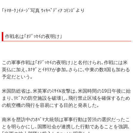
｢ﾄﾏﾎｰｸ｣ｲﾒｰｼﾞ写真 ｳｨｷﾍﾟﾃﾞｨｱ ｺﾓﾝｽﾞより
作戦名は｢ｵﾃﾞｯｾｲの夜明け｣
この軍事作戦は｢ｵﾃﾞｯｾｲの夜明け｣と名付けられ､作戦には米
英仏に加え､ｶﾅﾀﾞとｲﾀﾘｱが参加｡さらに､中東の数ｶ国も加わる
予定だという｡
米国防総省は､米英軍のﾐｻｲﾙ攻撃は､米国時間の19日午後に始
まり､ﾘﾋﾞｱの防空施設を破壊し､飛行禁止区域を確保するため
の航空機の飛行を容易にする目的と発表した｡
南米を歴訪中のｵﾊﾞﾏ大統領は軍事行動は苦渋の選択だったこ
とを明らかにし､国際社会が連携した行動であることを強調､