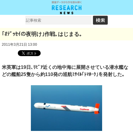
｢ｵﾃﾞｯｾｲの夜明け｣作戦､はじまる｡
2011年3月21日 13:00
米英軍は19日､ﾘﾋﾞｱ近くの地中海に展開させている潜水艦な
どの艦船25隻から約110発の巡航ﾐｻｲﾙ｢ﾄﾏﾎｰｸ｣を発射した｡