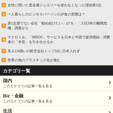
女性に聞いた貴金属ジュエリーを使わなくなった理由第1位
5
一人暮らしのビジネスパーソンの夕食の実態は？
6
第1志望でない会社「勤め続けたい」17％ - 「入社3年の離職危
7
機」調査から
マクロミル、「MROC」サービスを日本と中国で提供開始 - 消費
8
者の「本音」を引き出せるか
美人CA揃いの航空会社トップ10に日本入れず
9
世界の海のプラスチック化が進む
10
カテゴリ一覧
国内
このカテゴリの記事一覧を見る
Biz・金融
このカテゴリの記事一覧を見る
生活