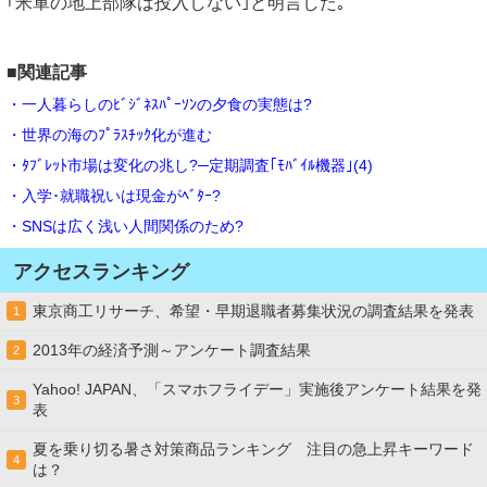
｢米軍の地上部隊は投入しない｣と明言した｡
■関連記事
・一人暮らしのﾋﾞｼﾞﾈｽﾊﾟｰｿﾝの夕食の実態は?
・世界の海のﾌﾟﾗｽﾁｯｸ化が進む
・ﾀﾌﾞﾚｯﾄ市場は変化の兆し?─定期調査｢ﾓﾊﾞｲﾙ機器｣(4)
・入学･就職祝いは現金がﾍﾞﾀｰ?
・SNSは広く浅い人間関係のため?
アクセスランキング
東京商工リサーチ、希望・早期退職者募集状況の調査結果を発表
1
2013年の経済予測～アンケート調査結果
2
Yahoo! JAPAN、「スマホフライデー」実施後アンケート結果を発
3
表
夏を乗り切る暑さ対策商品ランキング 注目の急上昇キーワード
4
は？