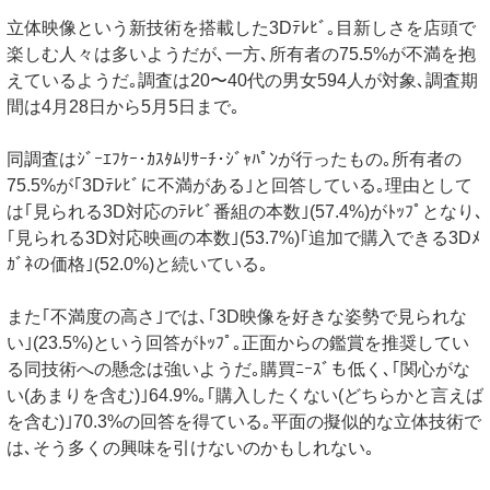
立体映像という新技術を搭載した3Dﾃﾚﾋﾞ｡目新しさを店頭で
楽しむ人々は多いようだが､一方､所有者の75.5%が不満を抱
えているようだ｡調査は20〜40代の男女594人が対象､調査期
間は4月28日から5月5日まで｡
同調査はｼﾞｰｴﾌｹｰ･ｶｽﾀﾑﾘｻｰﾁ･ｼﾞｬﾊﾟﾝが行ったもの｡所有者の
75.5%が｢3Dﾃﾚﾋﾞに不満がある｣と回答している｡理由として
は｢見られる3D対応のﾃﾚﾋﾞ番組の本数｣(57.4%)がﾄｯﾌﾟとなり､
｢見られる3D対応映画の本数｣(53.7%)｢追加で購入できる3Dﾒ
ｶﾞﾈの価格｣(52.0%)と続いている｡
また｢不満度の高さ｣では､｢3D映像を好きな姿勢で見られな
い｣(23.5%)という回答がﾄｯﾌﾟ｡正面からの鑑賞を推奨してい
る同技術への懸念は強いようだ｡購買ﾆｰｽﾞも低く､｢関心がな
い(あまりを含む)｣64.9%｡｢購入したくない(どちらかと言えば
を含む)｣70.3%の回答を得ている｡平面の擬似的な立体技術で
は､そう多くの興味を引けないのかもしれない｡