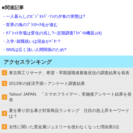
■関連記事
・一人暮らしのﾋﾞｼﾞﾈｽﾊﾟｰｿﾝの夕食の実態は?
・世界の海のﾌﾟﾗｽﾁｯｸ化が進む
・ﾀﾌﾞﾚｯﾄ市場は変化の兆し?─定期調査｢ﾓﾊﾞｲﾙ機器｣(4)
・入学･就職祝いは現金がﾍﾞﾀｰ?
・SNSは広く浅い人間関係のため?
アクセスランキング
東京商工リサーチ、希望・早期退職者募集状況の調査結果を発表
1
2013年の経済予測～アンケート調査結果
2
Yahoo! JAPAN、「スマホフライデー」実施後アンケート結果を発
3
表
夏を乗り切る暑さ対策商品ランキング 注目の急上昇キーワード
4
は？
女性に聞いた貴金属ジュエリーを使わなくなった理由第1位
5