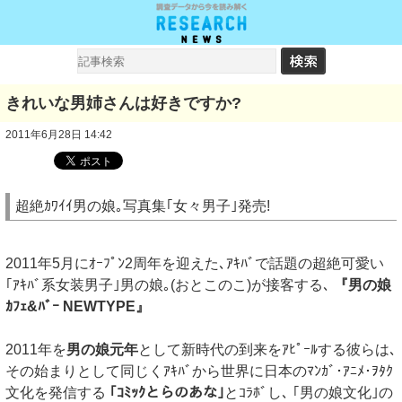
きれいな男姉さんは好きですか?
2011年6月28日 14:42
超絶ｶﾜｲｲ男の娘｡写真集｢女々男子｣発売!
2011年5月にｵｰﾌﾟﾝ2周年を迎えた､ｱｷﾊﾞで話題の超絶可愛い
｢ｱｷﾊﾞ系女装男子｣男の娘｡(おとこのこ)が接客する､
『男の娘
ｶﾌｪ&ﾊﾞｰ NEWTYPE』
2011年を
男の娘元年
として新時代の到来をｱﾋﾟｰﾙする彼らは､
その始まりとして同じくｱｷﾊﾞから世界に日本のﾏﾝｶﾞ･ｱﾆﾒ･ｦﾀｸ
文化を発信する
｢ｺﾐｯｸとらのあな｣
とｺﾗﾎﾞし､ ｢男の娘文化｣の