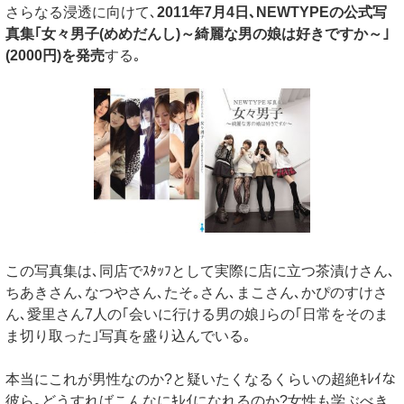
さらなる浸透に向けて､
2011年7月4日､NEWTYPEの公式写
真集｢女々男子(めめだんし)～綺麗な男の娘は好きですか～｣
(2000円)を発売
する｡
この写真集は､同店でｽﾀｯﾌとして実際に店に立つ茶漬けさん､
ちあきさん､なつやさん､たそ｡さん､まこさん､かぴのすけさ
ん､愛里さん7人の｢会いに行ける男の娘｣らの｢日常をそのま
ま切り取った｣写真を盛り込んでいる｡
本当にこれが男性なのか?と疑いたくなるくらいの超絶ｷﾚｲな
彼ら｡どうすればこんなにｷﾚｲになれるのか?女性も学ぶべき