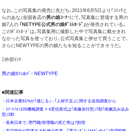
なお､この写真集の発売に先だち､2011年6月5日より｢ｺﾐｯｸと
らのあな｣全国各店の
男の娘ｺｰﾅｰ
にて､写真集に登場する男の
娘7人の
｢NETYPE公式男の娘ﾎﾟｽﾄｶｰﾄﾞ｣
が発売されている｡
このﾎﾟｽﾄｶｰﾄﾞは､写真集用に撮影した中で写真集に載せきれ
なかった写真を使っており､公式写真集と併せて買うことで､
さらにNEWTYPEの男の娘たちを知ることができそうだ｡
外部ﾘﾝｸ
男の娘ｶﾌｪ&ﾊﾞｰ NEWTYPE
■関連記事
・日本企業81%が｢感じる｣ - ｢人材不足｣に関する追加調査から
・ｽﾏｰﾄﾌｫﾝ105機種調査 ﾒｰﾙ受信形式は｢画像添付型｣7割｢画像読み込み
型｣3割
・長寿日本で､専門職/管理職の死亡率は7割増
・安定指向が阻害する転換の気風 - ｢電力･ｶﾞｽ･ｴﾈﾙｷﾞｰｻｰﾋﾞｽ市場戦略