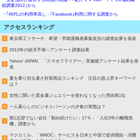
総調査2012｣から
・｢40代｣の利用率高し - ｢Facebook｣利用に関する調査から
アクセスランキング
東京商工リサーチ、希望・早期退職者募集状況の調査結果を発表
1
2013年の経済予測～アンケート調査結果
2
Yahoo! JAPAN、「スマホフライデー」実施後アンケート結果を発
3
表
夏を乗り切る暑さ対策商品ランキング 注目の急上昇キーワード
4
は？
女性に聞いた貴金属ジュエリーを使わなくなった理由第1位
5
一人暮らしのビジネスパーソンの夕食の実態は？
6
第1志望でない会社「勤め続けたい」17％ - 「入社3年の離職危
7
機」調査から
マクロミル、「MROC」サービスを日本と中国で提供開始 - 消費
8