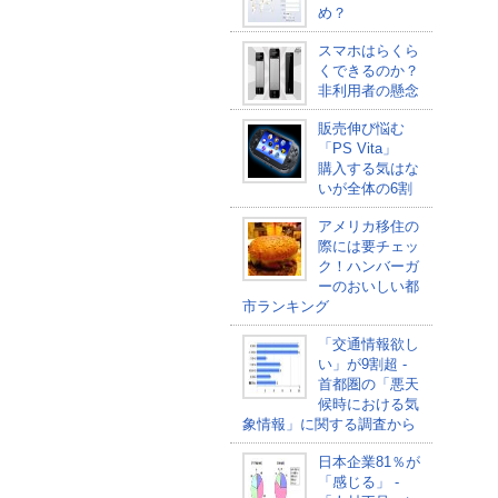
め？
スマホはらくら
くできるのか？
非利用者の懸念
販売伸び悩む
「PS Vita」
購入する気はな
いが全体の6割
アメリカ移住の
際には要チェッ
ク！ハンバーガ
ーのおいしい都
市ランキング
「交通情報欲し
い」が9割超 -
首都圏の「悪天
候時における気
象情報」に関する調査から
日本企業81％が
「感じる」 -