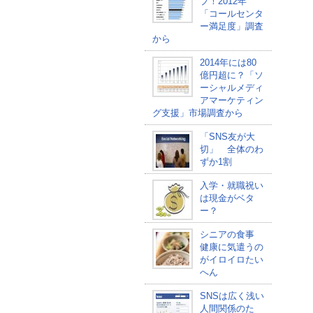
プ！2012年
「コールセンタ
ー満足度」調査
から
2014年には80
億円超に？「ソ
ーシャルメディ
アマーケティン
グ支援」市場調査から
「SNS友が大
切」 全体のわ
ずか1割
入学・就職祝い
は現金がベタ
ー？
シニアの食事
健康に気遣うの
がイロイロたい
へん
SNSは広く浅い
人間関係のた