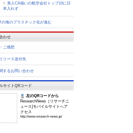
9.
美人CA揃いの航空会社トップ10に日
本入れず
界の海のプラスチック化が進む
合わせ
・ご感想
リリース送付先
関するお問い合わせ
ルサイトQRコード
左のQRコードから
ResearchNews［リサーチニ
ュース]モバイルサイトへア
クセス
htt
p:/
/ww
w.r
ese
arc
h-n
ews
.jp
/