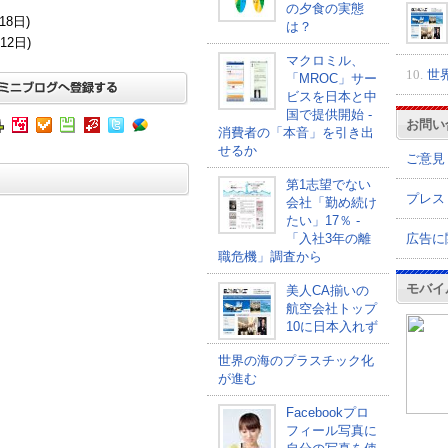
の夕食の実態
18日)
は？
12日)
マクロミル、
10.
世
「MROC」サー
ビスを日本と中
国で提供開始 -
お問い
消費者の「本音」を引き出
せるか
ご意見
第1志望でない
プレス
会社「勤め続け
たい」17％ -
広告に
「入社3年の離
職危機」調査から
モバイ
美人CA揃いの
航空会社トップ
10に日本入れず
世界の海のプラスチック化
が進む
Facebookプロ
フィール写真に