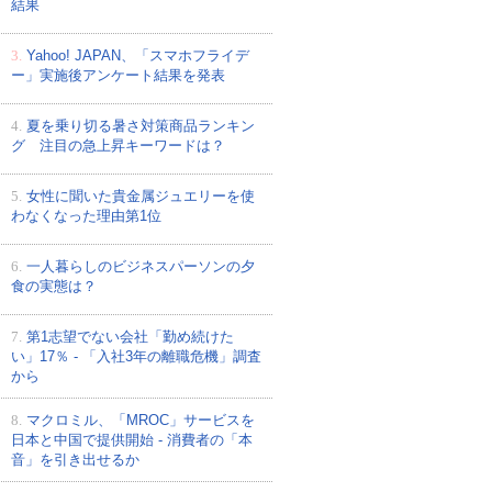
結果
3.
Yahoo! JAPAN、「スマホフライデ
ー」実施後アンケート結果を発表
4.
夏を乗り切る暑さ対策商品ランキン
グ 注目の急上昇キーワードは？
5.
女性に聞いた貴金属ジュエリーを使
わなくなった理由第1位
6.
一人暮らしのビジネスパーソンの夕
食の実態は？
7.
第1志望でない会社「勤め続けた
い」17％ - 「入社3年の離職危機」調査
から
8.
マクロミル、「MROC」サービスを
日本と中国で提供開始 - 消費者の「本
音」を引き出せるか