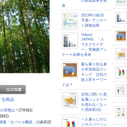
の調査結果を発
表
2013年の経済
予測～アンケー
ト調査結果
Yahoo!
JAPAN、「ス
マホフライデ
ー」実施後アン
ケート結果を発表
夏を乗り切る暑
さ対策商品ラン
キング 注目の
急上昇キーワー
ドは？
女性に聞いた貴
連する商品
金属ジュエリー
を使わなくなっ
た理由第1位
食の実態は？
(7月9日)
28日)
一人暮らしのビ
査「モバイル機器」(4)
(6月22
ジネスパーソン