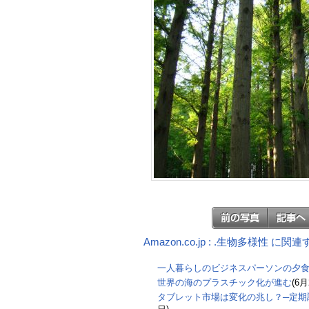
Amazon.co.jp : .生物多様性 に関
一人暮らしのビジネスパーソンの夕
世界の海のプラスチック化が進む
(6月
タブレット市場は変化の兆し？─定期調