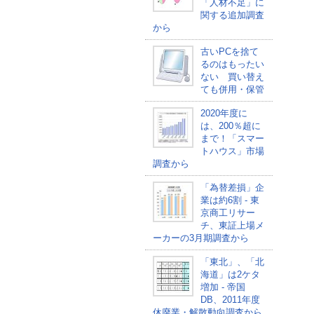
「人材不足」に
関する追加調査
から
古いPCを捨て
るのはもったい
ない 買い替え
ても併用・保管
2020年度に
は、200％超に
まで！「スマー
トハウス」市場
調査から
「為替差損」企
業は約6割 - 東
京商工リサー
チ、東証上場メ
ーカーの3月期調査から
「東北」、「北
海道」は2ケタ
増加 - 帝国
DB、2011年度
休廃業・解散動向調査から