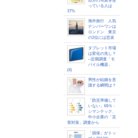
自分の写真を使
っている人は
37%
海外旅行 人気
ナンバーワンは
ロンドン 東京
の2位には悲哀
タブレット市場
は変化の兆し？
─定期調査「モ
バイル機器」
(4)
男性が結婚を意
識する瞬間は？
「防災準備して
いない」69％ -
シマンテック、
中小企業の「災
害対策」調査から
「損保」がトッ