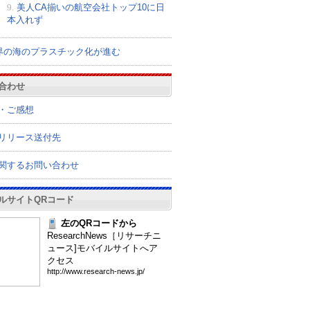
9.
美人CA揃いの航空会社トップ10に日
本入れず
界の海のプラスチック化が進む
合わせ
・ご感想
リリース送付先
関するお問い合わせ
ルサイトQRコード
左のQRコードから
ResearchNews［リサーチニ
ュース]モバイルサイトへア
クセス
htt
p:/
/ww
w.r
ese
arc
h-n
ews
.jp
/