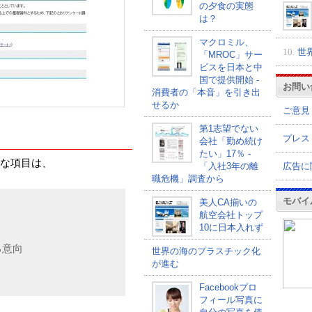
の夕食の実態
は？
マクロミル、
10.
世
「MROC」サー
ビスを日本と中
国で提供開始 -
お問い
消費者の「本音」を引き出
せるか
ご意見
第1志望でない
プレス
会社「勤め続け
たい」17％ -
な項目は、
広告に
「入社3年の離
職危機」調査から
モバイ
美人CA揃いの
航空会社トップ
10に日本入れず
る意向
世界の海のプラスチック化
が進む
Facebookプロ
フィール写真に