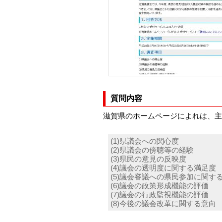
質問内容
滋賀県のホームページによれは、主
(1)県議会への関心度
(2)県議会の傍聴等の経験
(3)県民の意見の反映度
(4)議会の透明度に関する満足度
(5)議会審議への県民参加に関す
(6)議会の政策形成機能の評価
(7)議会の行政監視機能の評価
(8)今後の議会改革に関する意向