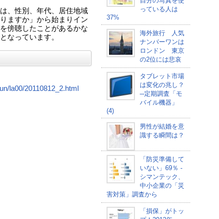
自分の写真を使
っている人は
は、性別、年代、居住地域
37%
りますか」から始まりイン
を傍聴したことがあるかな
海外旅行 人気
となっています。
ナンバーワンは
ロンドン 東京
の2位には悲哀
タブレット市場
は変化の兆し？
nbun/la00/20110812_2.html
─定期調査「モ
バイル機器」
(4)
男性が結婚を意
識する瞬間は？
「防災準備して
いない」69％ -
シマンテック、
中小企業の「災
害対策」調査から
「損保」がトッ