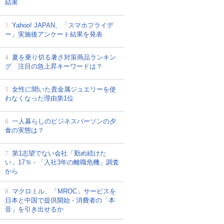
結果
3.
Yahoo! JAPAN、「スマホフライデ
ー」実施後アンケート結果を発表
4.
夏を乗り切る暑さ対策商品ランキン
グ 注目の急上昇キーワードは？
5.
女性に聞いた貴金属ジュエリーを使
わなくなった理由第1位
6.
一人暮らしのビジネスパーソンの夕
食の実態は？
7.
第1志望でない会社「勤め続けた
い」17％ - 「入社3年の離職危機」調査
から
8.
マクロミル、「MROC」サービスを
日本と中国で提供開始 - 消費者の「本
音」を引き出せるか