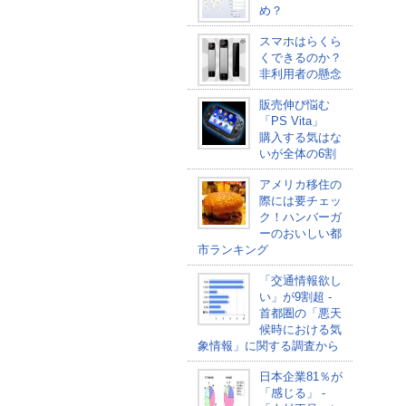
め？
スマホはらくら
くできるのか？
非利用者の懸念
販売伸び悩む
「PS Vita」
購入する気はな
いが全体の6割
アメリカ移住の
際には要チェッ
ク！ハンバーガ
ーのおいしい都
市ランキング
「交通情報欲し
い」が9割超 -
首都圏の「悪天
候時における気
象情報」に関する調査から
日本企業81％が
「感じる」 -