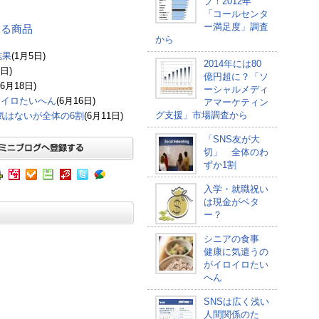
プ！2012年
「コールセンタ
ー満足度」調査
連する商品
から
結果
(1月5日)
2014年には80
1日)
億円超に？「ソ
(6月18日)
ーシャルメディ
ロイロたいへん
(6月16日)
アマーケティン
グ支援」市場調査から
る気はないが全体の6割
(6月11日)
「SNS友が大
切」 全体のわ
ずか1割
入学・就職祝い
は現金がベタ
ー？
シニアの食事
健康に気遣うの
がイロイロたい
へん
SNSは広く浅い
人間関係のた