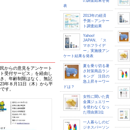
の調査結果を発
表
2013年の経済
予測～アンケー
ト調査結果
Yahoo!
JAPAN、「ス
マホフライデ
ー」実施後アン
ケート結果を発表
夏を乗り切る暑
民からの意見をアンケート
さ対策商品ラン
ト受付サービス」を経由し
キング 注目の
き、年齢制限はなく、無記
急上昇キーワー
3年８月11日（木）から平
ドは？
でです。
女性に聞いた貴
金属ジュエリー
を使わなくなっ
た理由第1位
一人暮らしのビ
ジネスパーソン