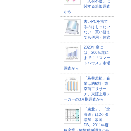
「人材不足」に
関する追加調査
から
古いPCを捨て
るのはもったい
ない 買い替え
ても併用・保管
2020年度に
は、200％超に
まで！「スマー
トハウス」市場
調査から
「為替差損」企
業は約6割 - 東
京商工リサー
チ、東証上場メ
ーカーの3月期調査から
「東北」、「北
海道」は2ケタ
増加 - 帝国
DB、2011年度
休廃業・解散動向調査から