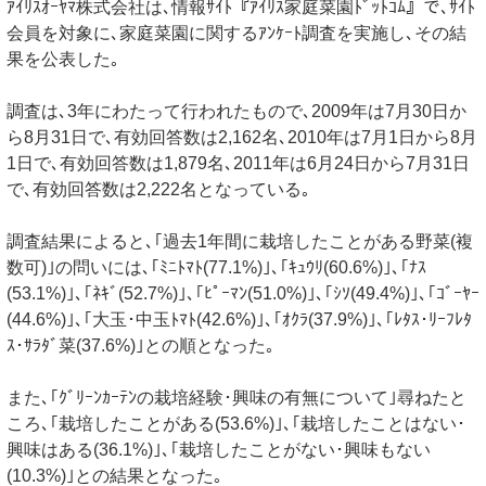
ｱｲﾘｽｵｰﾔﾏ株式会社は､情報ｻｲﾄ『ｱｲﾘｽ家庭菜園ﾄﾞｯﾄｺﾑ』で､ｻｲﾄ
会員を対象に､家庭菜園に関するｱﾝｹｰﾄ調査を実施し､その結
果を公表した｡
調査は､3年にわたって行われたもので､2009年は7月30日か
ら8月31日で､有効回答数は2,162名､2010年は7月1日から8月
1日で､有効回答数は1,879名､2011年は6月24日から7月31日
で､有効回答数は2,222名となっている｡
調査結果によると､｢過去1年間に栽培したことがある野菜(複
数可)｣の問いには､｢ﾐﾆﾄﾏﾄ(77.1%)｣､｢ｷｭｳﾘ(60.6%)｣､｢ﾅｽ
(53.1%)｣､｢ﾈｷﾞ(52.7%)｣､｢ﾋﾟｰﾏﾝ(51.0%)｣､｢ｼｿ(49.4%)｣､｢ｺﾞｰﾔｰ
(44.6%)｣､｢大玉･中玉ﾄﾏﾄ(42.6%)｣､｢ｵｸﾗ(37.9%)｣､｢ﾚﾀｽ･ﾘｰﾌﾚﾀ
ｽ･ｻﾗﾀﾞ菜(37.6%)｣との順となった｡
また､｢ｸﾞﾘｰﾝｶｰﾃﾝの栽培経験･興味の有無について｣尋ねたと
ころ､｢栽培したことがある(53.6%)｣､｢栽培したことはない･
興味はある(36.1%)｣､｢栽培したことがない･興味もない
(10.3%)｣との結果となった｡