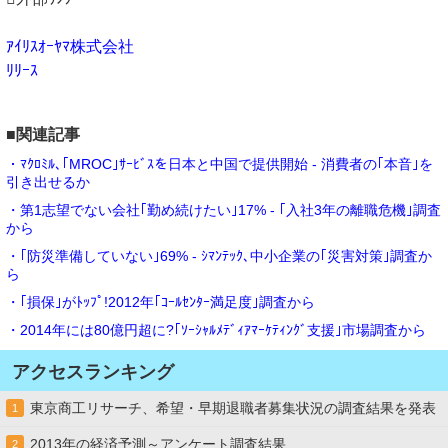
ｱｲﾘｽｵｰﾔﾏ株式会社
ﾘﾘｰｽ
■関連記事
・ﾏｸﾛﾐﾙ､｢MROC｣ｻｰﾋﾞｽを日本と中国で提供開始 - 消費者の｢本音｣を
引き出せるか
・第1志望でない会社｢勤め続けたい｣17% - ｢入社3年の離職危機｣調査
から
・｢防災準備していない｣69% - ｼﾏﾝﾃｯｸ､中小企業の｢災害対策｣調査か
ら
・｢損保｣がﾄｯﾌﾟ!2012年｢ｺｰﾙｾﾝﾀｰ満足度｣調査から
・2014年には80億円超に?｢ｿｰｼｬﾙﾒﾃﾞｨｱﾏｰｹﾃｨﾝｸﾞ支援｣市場調査から
アクセスランキング
東京商工リサーチ、希望・早期退職者募集状況の調査結果を発表
1
2013年の経済予測～アンケート調査結果
2