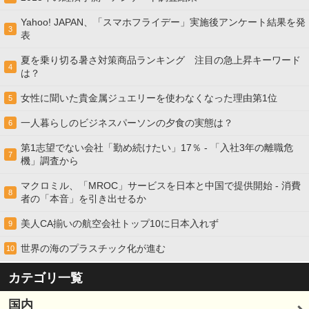
Yahoo! JAPAN、「スマホフライデー」実施後アンケート結果を発
3
表
夏を乗り切る暑さ対策商品ランキング 注目の急上昇キーワード
4
は？
女性に聞いた貴金属ジュエリーを使わなくなった理由第1位
5
一人暮らしのビジネスパーソンの夕食の実態は？
6
第1志望でない会社「勤め続けたい」17％ - 「入社3年の離職危
7
機」調査から
マクロミル、「MROC」サービスを日本と中国で提供開始 - 消費
8
者の「本音」を引き出せるか
美人CA揃いの航空会社トップ10に日本入れず
9
世界の海のプラスチック化が進む
10
カテゴリ一覧
国内