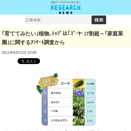
｢育ててみたい｣植物､ﾄｯﾌﾟは｢ｺﾞｰﾔｰ｣7割超～｢家庭菜
園｣に関するｱﾝｹｰﾄ調査から
2011年9月12日 10:00