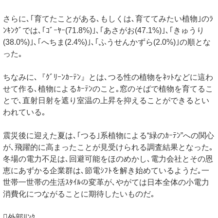
さらに､｢育てたことがある､もしくは､育ててみたい植物｣のﾗ
ﾝｷﾝｸﾞでは､｢ｺﾞｰﾔｰ(71.8%)｣､｢あさがお(47.1%)｣､｢きゅうり
(38.0%)｣､｢へちま(2.4%)｣､｢ふうせんかずら(2.0%)｣の順とな
った｡
ちなみに､『ｸﾞﾘｰﾝｶｰﾃﾝ』とは､つる性の植物をﾈｯﾄなどに這わ
せて作る､植物によるｶｰﾃﾝのこと｡窓のそばで植物を育てるこ
とで､直射日射を遮り室温の上昇を抑えることができるとい
われている｡
震災後に迎えた夏は､｢つる｣系植物による“緑のｶｰﾃﾝ”への関心
が､飛躍的に高まったことが見受けられる調査結果となった｡
冬場の電力不足は､回避可能をほのめかし､電力会社とその恩
恵にあずかる企業群は､節電ｼﾌﾄを解き始めているようだ｡一
世帯一世帯の生活ｽﾀｲﾙの変革が､やがては日本全体の小電力
消費化につながることに期待したいものだ｡
外部ﾘﾝｸ