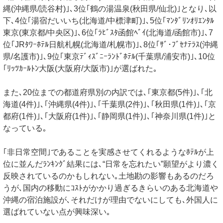
縄(沖縄県/読谷村)｣､3位｢鶴の湯温泉(秋田県/仙北)｣となり､以
下､4位｢湯宿だいいち(北海道/中標津町)｣､5位｢ﾏﾝﾀﾞﾘﾝｵﾘｴﾝﾀﾙ
東京(東京都/中央区)｣､6位｢ﾗﾋﾞｽﾀ函館ﾍﾞｲ(北海道/函館市)｣､7
位｢JRﾀﾜｰﾎﾃﾙ日航札幌(北海道/札幌市)｣､8位｢ｻﾞ･ﾌﾞｾﾅﾃﾗｽ(沖縄
県/名護市)｣､9位｢東京ﾃﾞｨｽﾞﾆｰﾗﾝﾄﾞﾎﾃﾙ(千葉県/浦安市)｣､10位
｢ﾘｯﾂｶｰﾙﾄﾝ大阪(大阪府/大阪市)｣が選ばれた｡
また､20位までの都道府県別の内訳では､｢東京都(5件)｣､｢北
海道(4件)｣､｢沖縄県(4件)｣､｢千葉県(2件)｣､｢秋田県(1件)｣､｢京
都府(1件)｣､｢大阪府(1件)｣､｢静岡県(1件)｣､｢神奈川県(1件)｣と
なっている｡
｢非日常空間｣であることを実感させてくれるようなﾎﾃﾙが上
位に並んだﾗﾝｷﾝｸﾞ結果には､“日常を忘れたい”願望がより濃く
反映されているのかもしれない｡土地勘の影響もあるのだろ
うが､国内の移動にｺｽﾄがかかり過ぎるきらいのある北海道や
沖縄の宿泊施設が､それだけが理由でないにしても､外国人に
選ばれていない点が興味深い｡