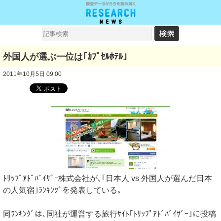
外国人が選ぶ一位は｢ｶﾌﾟｾﾙﾎﾃﾙ｣
2011年10月5日 09:00
ﾄﾘｯﾌﾟｱﾄﾞﾊﾞｲｻﾞｰ株式会社が､｢日本人 vs 外国人が選んだ日本
の人気宿｣ﾗﾝｷﾝｸﾞを発表している｡
同ﾗﾝｷﾝｸﾞは､同社が運営する旅行ｻｲﾄ｢ﾄﾘｯﾌﾟｱﾄﾞﾊﾞｲｻﾞｰ｣に投稿