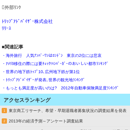
外部ﾘﾝｸ
ﾄﾘｯﾌﾟｱﾄﾞﾊﾞｲｻﾞｰ株式会社
ﾘﾘｰｽ
■関連記事
・海外旅行 人気ﾅﾝﾊﾞｰﾜﾝはﾛﾝﾄﾞﾝ 東京の2位には悲哀
・ｱﾒﾘｶ移住の際には要ﾁｪｯｸ!ﾊﾝﾊﾞｰｶﾞｰのおいしい都市ﾗﾝｷﾝｸﾞ
・世界の地下鉄ﾄｯﾌﾟ10､広州地下鉄が第1位
・ﾄﾘｯﾌﾟｱﾄﾞﾊﾞｲｻﾞｰが発表､世界の観光地ﾗﾝｷﾝｸﾞ
・もっとも満足度が高いのは? 2012年自動車保険満足度ﾗﾝｷﾝｸﾞ
アクセスランキング
東京商工リサーチ、希望・早期退職者募集状況の調査結果を発表
1
2013年の経済予測～アンケート調査結果
2