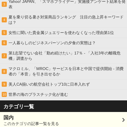
Yahoo! JAPAN、「スマホフライデー」実施後アンケート結果を発
3
表
夏を乗り切る暑さ対策商品ランキング 注目の急上昇キーワード
4
は？
女性に聞いた貴金属ジュエリーを使わなくなった理由第1位
5
一人暮らしのビジネスパーソンの夕食の実態は？
6
第1志望でない会社「勤め続けたい」17％ - 「入社3年の離職危
7
機」調査から
マクロミル、「MROC」サービスを日本と中国で提供開始 - 消費
8
者の「本音」を引き出せるか
美人CA揃いの航空会社トップ10に日本入れず
9
世界の海のプラスチック化が進む
10
カテゴリ一覧
国内
このカテゴリの記事一覧を見る