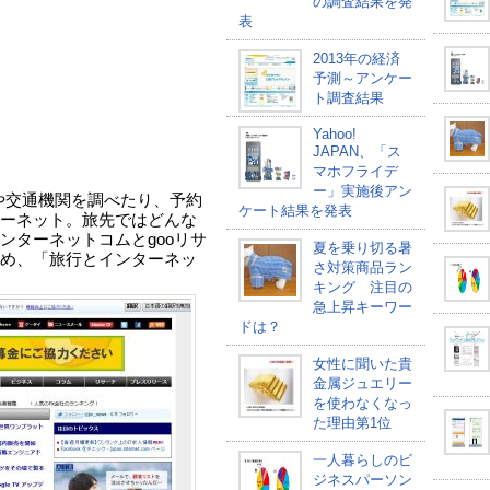
の調査結果を発
表
2013年の経済
予測～アンケー
ト調査結果
Yahoo!
JAPAN、「ス
マホフライデ
ー」実施後アン
や交通機関を調べたり、予約
ケート結果を発表
ーネット。旅先ではどんな
ンターネットコムとgooリサ
夏を乗り切る暑
め、「旅行とインターネッ
さ対策商品ラン
キング 注目の
急上昇キーワー
ドは？
女性に聞いた貴
金属ジュエリー
を使わなくなっ
た理由第1位
一人暮らしのビ
ジネスパーソン