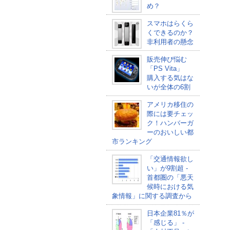
め？
スマホはらくら
くできるのか？
非利用者の懸念
販売伸び悩む
「PS Vita」
購入する気はな
いが全体の6割
アメリカ移住の
際には要チェッ
ク！ハンバーガ
ーのおいしい都
市ランキング
「交通情報欲し
い」が9割超 -
首都圏の「悪天
候時における気
象情報」に関する調査から
日本企業81％が
「感じる」 -