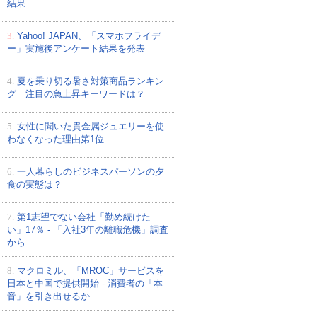
結果
3.
Yahoo! JAPAN、「スマホフライデ
ー」実施後アンケート結果を発表
4.
夏を乗り切る暑さ対策商品ランキン
グ 注目の急上昇キーワードは？
5.
女性に聞いた貴金属ジュエリーを使
わなくなった理由第1位
6.
一人暮らしのビジネスパーソンの夕
食の実態は？
7.
第1志望でない会社「勤め続けた
い」17％ - 「入社3年の離職危機」調査
から
8.
マクロミル、「MROC」サービスを
日本と中国で提供開始 - 消費者の「本
音」を引き出せるか