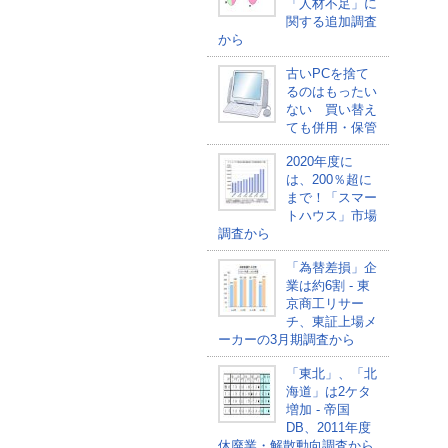
「人材不足」に
関する追加調査
から
古いPCを捨て
るのはもったい
ない 買い替え
ても併用・保管
2020年度に
は、200％超に
まで！「スマー
トハウス」市場
調査から
「為替差損」企
業は約6割 - 東
京商工リサー
チ、東証上場メ
ーカーの3月期調査から
「東北」、「北
海道」は2ケタ
増加 - 帝国
DB、2011年度
休廃業・解散動向調査から