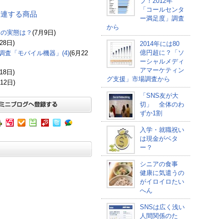
プ！2012年
「コールセンタ
 に関連する商品
ー満足度」調査
から
食の実態は？
(7月9日)
28日)
2014年には80
億円超に？「ソ
査「モバイル機器」(4)
(6月22
ーシャルメディ
アマーケティン
18日)
グ支援」市場調査から
12日)
「SNS友が大
切」 全体のわ
ずか1割
入学・就職祝い
は現金がベタ
ー？
シニアの食事
健康に気遣うの
がイロイロたい
へん
SNSは広く浅い
人間関係のた