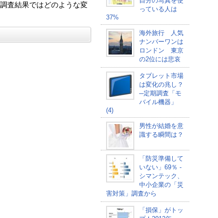
自分の写真を使
調査結果ではどのような変
っている人は
37%
海外旅行 人気
ナンバーワンは
ロンドン 東京
の2位には悲哀
タブレット市場
は変化の兆し？
─定期調査「モ
バイル機器」
(4)
男性が結婚を意
識する瞬間は？
「防災準備して
いない」69％ -
シマンテック、
中小企業の「災
害対策」調査から
「損保」がトッ