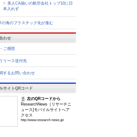
9.
美人CA揃いの航空会社トップ10に日
本入れず
界の海のプラスチック化が進む
合わせ
・ご感想
リリース送付先
関するお問い合わせ
ルサイトQRコード
左のQRコードから
ResearchNews［リサーチニ
ュース]モバイルサイトへア
クセス
htt
p:/
/ww
w.r
ese
arc
h-n
ews
.jp
/