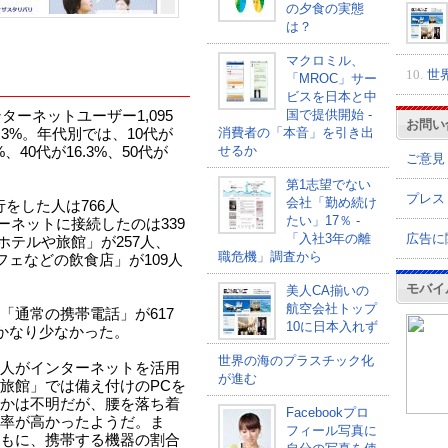
の夕食の実態
は？
マクロミル、
10.
世
「MROC」サー
ビスを日本と中
国で提供開始 -
ターネットユーザー1,095
お問い
消費者の「本音」を引き出
.3%。年代別では、10代が
せるか
4%、40代が16.3%、50代が
ご意見
第1志望でない
プレス
会社「勤め続け
行をした人は766人
たい」17％ -
ーネットに接続したのは339
広告に
「入社3年の離
ホテルや旅館」が257人、
職危機」調査から
フェなどの飲食店」が109人
モバイ
美人CA揃いの
航空会社トップ
「通常の携帯電話」が617
10に日本入れず
とかなり少なかった。
世界の海のプラスチック化
人がインターネットを活用
が進む
旅館」では備え付けのPCを
かは不明だが、腰を落ち着
Facebookプロ
率が高かったようだ。ま
フィール写真に
もに、携帯する機器の割合