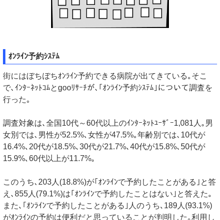
ｵﾝﾗｲﾝ予約ｼｽﾃﾑ
街にはぼちぼちｵﾝﾗｲﾝ予約できる病院が出てきている｡そこ
で､ｲﾝﾀｰﾈｯﾄｺﾑとgooﾘｻｰﾁが､｢ｵﾝﾗｲﾝ予約ｼｽﾃﾑ｣について調査を
行った｡
調査対象は､全国10代～60代以上のｲﾝﾀｰﾈｯﾄﾕｰｻﾞｰ1,081人｡男
女別では､男性が52.5%､女性が47.5%｡年齢別では､10代が
16.4%､20代が18.5%､30代が21.7%､40代が15.8%､50代が
15.9%､60代以上が11.7%｡
このうち､203人(18.8%)が｢ｵﾝﾗｲﾝで予約したことがある｣と答
え､855人(79.1%)は｢ｵﾝﾗｲﾝで予約したことはない｣と答えた｡
また､｢ｵﾝﾗｲﾝで予約したことがある｣人のうち､189人(93.1%)
がｵﾝﾗｲﾝの予約は便利だと思っていることが判明した｡利用し