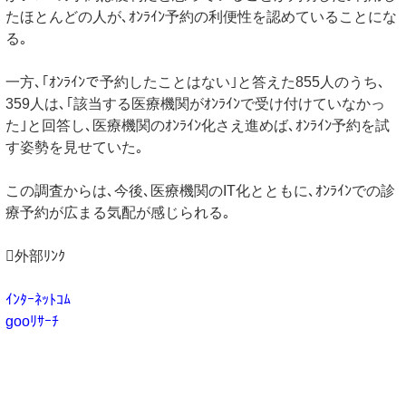
たほとんどの人が､ｵﾝﾗｲﾝ予約の利便性を認めていることにな
る｡
一方､｢ｵﾝﾗｲﾝで予約したことはない｣と答えた855人のうち､
359人は､｢該当する医療機関がｵﾝﾗｲﾝで受け付けていなかっ
た｣と回答し､医療機関のｵﾝﾗｲﾝ化さえ進めば､ｵﾝﾗｲﾝ予約を試
す姿勢を見せていた｡
この調査からは､今後､医療機関のIT化とともに､ｵﾝﾗｲﾝでの診
療予約が広まる気配が感じられる｡
外部ﾘﾝｸ
ｲﾝﾀｰﾈｯﾄｺﾑ
gooﾘｻｰﾁ