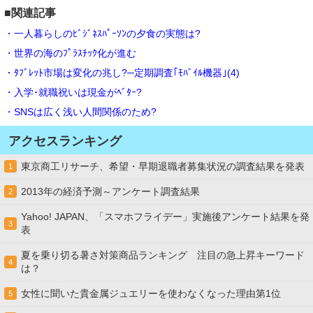
■関連記事
・一人暮らしのﾋﾞｼﾞﾈｽﾊﾟｰｿﾝの夕食の実態は?
・世界の海のﾌﾟﾗｽﾁｯｸ化が進む
・ﾀﾌﾞﾚｯﾄ市場は変化の兆し?─定期調査｢ﾓﾊﾞｲﾙ機器｣(4)
・入学･就職祝いは現金がﾍﾞﾀｰ?
・SNSは広く浅い人間関係のため?
アクセスランキング
東京商工リサーチ、希望・早期退職者募集状況の調査結果を発表
1
2013年の経済予測～アンケート調査結果
2
Yahoo! JAPAN、「スマホフライデー」実施後アンケート結果を発
3
表
夏を乗り切る暑さ対策商品ランキング 注目の急上昇キーワード
4
は？
女性に聞いた貴金属ジュエリーを使わなくなった理由第1位
5