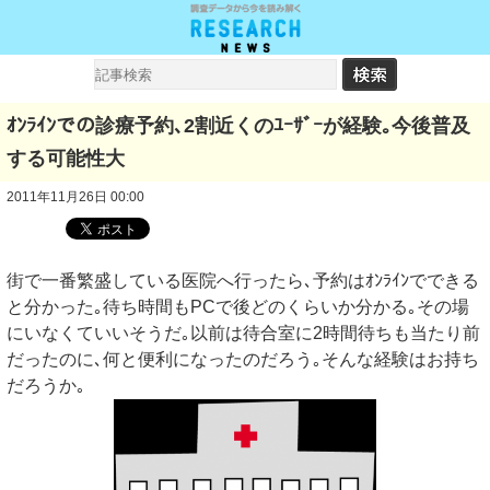
ｵﾝﾗｲﾝでの診療予約､2割近くのﾕｰｻﾞｰが経験｡今後普及
する可能性大
2011年11月26日 00:00
街で一番繁盛している医院へ行ったら､予約はｵﾝﾗｲﾝでできる
と分かった｡待ち時間もPCで後どのくらいか分かる｡その場
にいなくていいそうだ｡以前は待合室に2時間待ちも当たり前
だったのに､何と便利になったのだろう｡そんな経験はお持ち
だろうか｡