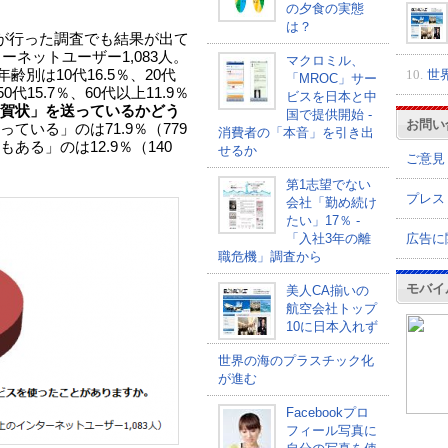
の夕食の実態
は？
チが行った調査でも結果が出て
ーネットユーザー1,083人。
マクロミル、
10.
世
年齢別は10代16.5％、20代
「MROC」サー
50代15.7％、60代以上11.9％
ビスを日本と中
賀状」を送っているかどう
国で提供開始 -
お問い
ている」のは71.9％（779
消費者の「本音」を引き出
る」のは12.9％（140
せるか
ご意見
第1志望でない
プレス
会社「勤め続け
たい」17％ -
広告に
「入社3年の離
職危機」調査から
モバイ
美人CA揃いの
航空会社トップ
10に日本入れず
世界の海のプラスチック化
が進む
Facebookプロ
フィール写真に