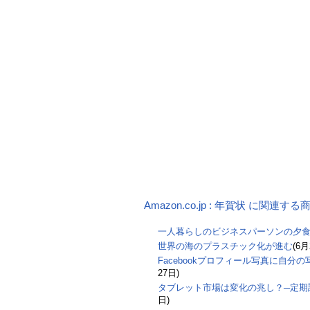
Amazon.co.jp : 年賀状 に関連する
一人暮らしのビジネスパーソンの夕
世界の海のプラスチック化が進む
(6月
Facebookプロフィール写真に自分
27日)
タブレット市場は変化の兆し？─定期調
日)