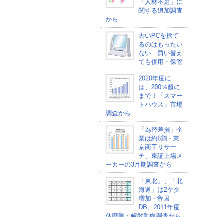
「人材不足」に
関する追加調査
から
古いPCを捨て
るのはもったい
ない 買い替え
ても併用・保管
2020年度に
は、200％超に
まで！「スマー
トハウス」市場
調査から
「為替差損」企
業は約6割 - 東
京商工リサー
チ、東証上場メ
ーカーの3月期調査から
「東北」、「北
海道」は2ケタ
増加 - 帝国
DB、2011年度
休廃業・解散動向調査から