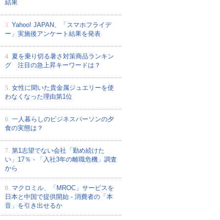
結果
3.
Yahoo! JAPAN、「スマホフライデ
ー」実施後アンケート結果を発表
4.
夏を乗り切る暑さ対策商品ランキン
グ 注目の急上昇キーワードは？
5.
女性に聞いた貴金属ジュエリーを使
わなくなった理由第1位
6.
一人暮らしのビジネスパーソンの夕
食の実態は？
7.
第1志望でない会社「勤め続けた
い」17％ - 「入社3年の離職危機」調査
から
8.
マクロミル、「MROC」サービスを
日本と中国で提供開始 - 消費者の「本
音」を引き出せるか