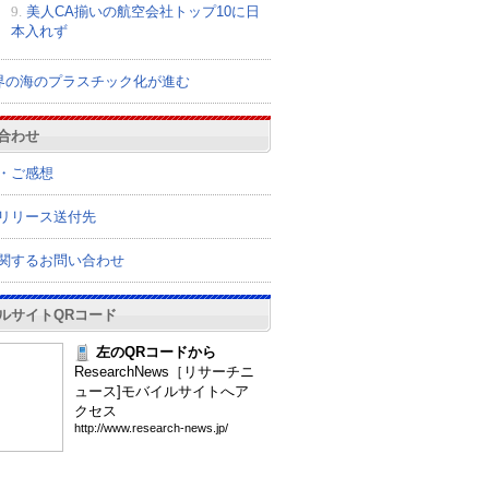
9.
美人CA揃いの航空会社トップ10に日
本入れず
界の海のプラスチック化が進む
合わせ
・ご感想
リリース送付先
関するお問い合わせ
ルサイトQRコード
左のQRコードから
ResearchNews［リサーチニ
ュース]モバイルサイトへア
クセス
htt
p:/
/ww
w.r
ese
arc
h-n
ews
.jp
/