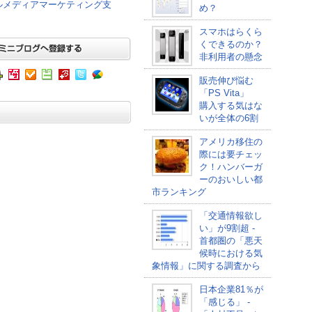
ャルメディアマーケティング支
め？
スマホはらくら
くできるのか？
非利用者の懸念
販売伸び悩む
「PS Vita」
購入する気はな
いが全体の6割
アメリカ移住の
際には要チェッ
ク！ハンバーガ
ーのおいしい都
市ランキング
「交通情報欲し
い」が9割超 -
首都圏の「悪天
候時における気
象情報」に関する調査から
日本企業81％が
「感じる」 -