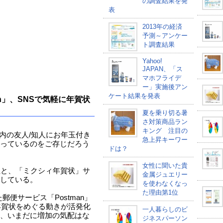
の調査結果を発
表
2013年の経済
予測～アンケー
ト調査結果
Yahoo!
JAPAN、「ス
マホフライデ
ー」実施後アン
ケート結果を発表
n」、SNSで気軽に年賀状
夏を乗り切る暑
さ対策商品ラン
キング 注目の
ixi内の友人/知人にお年玉付き
急上昇キーワー
っているのをご存じだろう
ドは？
女性に聞いた貴
社と、「ミクシィ年賀状」サ
金属ジュエリー
している。
を使わなくなっ
た理由第1位
た郵便サービス「Postman」
年賀状をめぐる動きが活発化
一人暮らしのビ
、いまだに増加の気配はな
ジネスパーソン