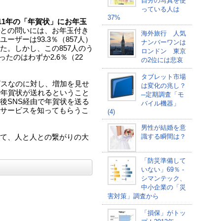
自分の写真を使
っている人は
37%
011年の「年賀状」にお年玉
との問いには、お年玉付き
海外旅行 人気
ザーは93.3％（857人）
ナンバーワンは
た。しかし、この857人のう
ロンドン 東京
ったのはわずか2.6％（22
の2位には悲哀
タブレット市場
ビスなのに対し、増加を見せ
は変化の兆し？
で年賀状が送れるということ
─定期調査「モ
後SNS経由で年賀状を送る
バイル機器」
サービスを知ってもらうこ
(4)
男性が結婚を意
識する瞬間は？
て、人と人との繋がりの大
「防災準備して
いない」69％ -
シマンテック、
中小企業の「災
害対策」調査から
「損保」がトッ