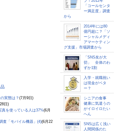
プ！2012年
「コールセンタ
ー満足度」調査
から
2014年には80
億円超に？「ソ
ーシャルメディ
アマーケティン
グ支援」市場調査から
「SNS友が大
切」 全体のわ
ずか1割
入学・就職祝い
は現金がベタ
商品
ー？
食の実態は？
(7月9日)
シニアの食事
健康に気遣うの
28日)
がイロイロたい
の写真を使っている人は37%
(6月
へん
査「モバイル機器」(4)
(6月22
SNSは広く浅い
人間関係のた