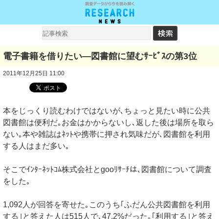
電子書籍を借りたい―図書館に望むｻｰﾋﾞｽの第3位
2011年12月25日 11:00
本をじっくり読むわけではないが､ちょっと見たい時に公共
図書館は便利だ｡お金はかからないし､返した後は場所を取ら
ない｡本や雑誌はﾈｯﾄや携帯に押され気味だが､図書館を利用
する人はまだ多い｡
そこでｲﾝﾀｰﾈｯﾄｺﾑ株式会社とgooﾘｻｰﾁは､図書館について調査
をした｡
1,092人が回答を寄せた｡このうち｢ふだん公共図書館を利用
する｣と答えた人は515人で､47.2%だった｡｢利用する｣と答え