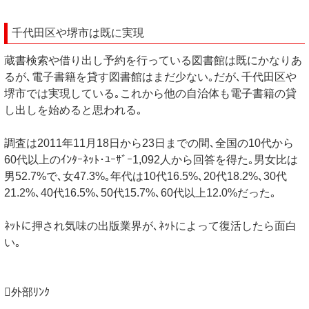
千代田区や堺市は既に実現
蔵書検索や借り出し予約を行っている図書館は既にかなりあ
るが､電子書籍を貸す図書館はまだ少ない｡だが､千代田区や
堺市では実現している｡これから他の自治体も電子書籍の貸
し出しを始めると思われる｡
調査は2011年11月18日から23日までの間､全国の10代から
60代以上のｲﾝﾀｰﾈｯﾄ･ﾕｰｻﾞｰ1,092人から回答を得た｡男女比は
男52.7%で､女47.3%｡年代は10代16.5%､20代18.2%､30代
21.2%､40代16.5%､50代15.7%､60代以上12.0%だった｡
ﾈｯﾄに押され気味の出版業界が､ﾈｯﾄによって復活したら面白
い｡
外部ﾘﾝｸ