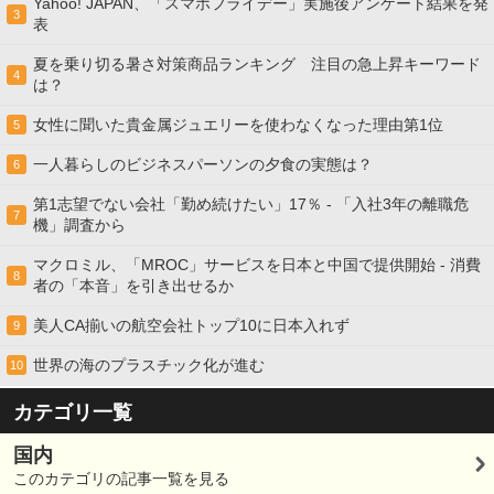
Yahoo! JAPAN、「スマホフライデー」実施後アンケート結果を発
3
表
夏を乗り切る暑さ対策商品ランキング 注目の急上昇キーワード
4
は？
女性に聞いた貴金属ジュエリーを使わなくなった理由第1位
5
一人暮らしのビジネスパーソンの夕食の実態は？
6
第1志望でない会社「勤め続けたい」17％ - 「入社3年の離職危
7
機」調査から
マクロミル、「MROC」サービスを日本と中国で提供開始 - 消費
8
者の「本音」を引き出せるか
美人CA揃いの航空会社トップ10に日本入れず
9
世界の海のプラスチック化が進む
10
カテゴリ一覧
国内
このカテゴリの記事一覧を見る