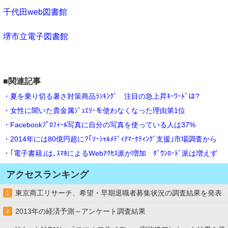
千代田web図書館
堺市立電子図書館
■関連記事
・夏を乗り切る暑さ対策商品ﾗﾝｷﾝｸﾞ 注目の急上昇ｷｰﾜｰﾄﾞは?
・女性に聞いた貴金属ｼﾞｭｴﾘｰを使わなくなった理由第1位
・Facebookﾌﾟﾛﾌｨｰﾙ写真に自分の写真を使っている人は37%
・2014年には80億円超に?｢ｿｰｼｬﾙﾒﾃﾞｨｱﾏｰｹﾃｨﾝｸﾞ支援｣市場調査から
・｢電子書籍｣は､ｽﾏﾎによるWebｱｸｾｽ派が増加 ﾀﾞｳﾝﾛｰﾄﾞ派は増えず
アクセスランキング
東京商工リサーチ、希望・早期退職者募集状況の調査結果を発表
1
2013年の経済予測～アンケート調査結果
2