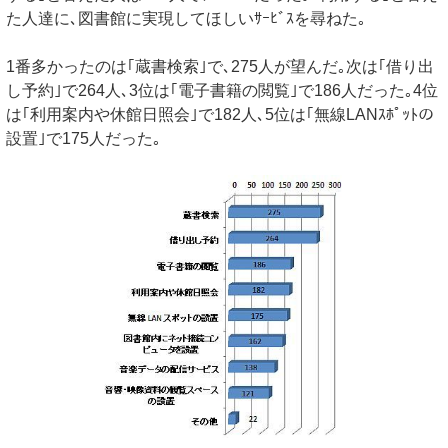
た人達に､図書館に実現してほしいｻｰﾋﾞｽを尋ねた｡
1番多かったのは｢蔵書検索｣で､275人が望んだ｡次は｢借り出
し予約｣で264人､3位は｢電子書籍の閲覧｣で186人だった｡4位
は｢利用案内や休館日照会｣で182人､5位は｢無線LANｽﾎﾟｯﾄの
設置｣で175人だった｡