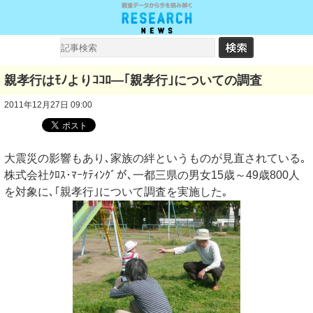
親孝行はﾓﾉよりｺｺﾛ―｢親孝行｣についての調査
2011年12月27日 09:00
大震災の影響もあり､家族の絆というものが見直されている｡
株式会社ｸﾛｽ･ﾏｰｹﾃｨﾝｸﾞが､一都三県の男女15歳～49歳800人
を対象に､｢親孝行｣について調査を実施した｡