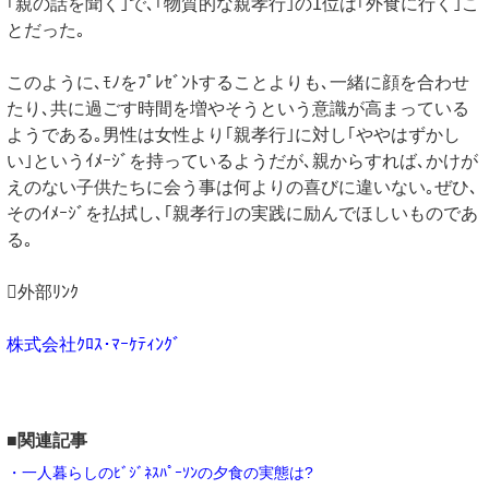
｢親の話を聞く｣で､｢物質的な親孝行｣の1位は｢外食に行く｣こ
とだった｡
このように､ﾓﾉをﾌﾟﾚｾﾞﾝﾄすることよりも､一緒に顔を合わせ
たり､共に過ごす時間を増やそうという意識が高まっている
ようである｡男性は女性より｢親孝行｣に対し｢ややはずかし
い｣というｲﾒｰｼﾞを持っているようだが､親からすれば､かけが
えのない子供たちに会う事は何よりの喜びに違いない｡ぜひ､
そのｲﾒｰｼﾞを払拭し､｢親孝行｣の実践に励んでほしいものであ
る｡
外部ﾘﾝｸ
株式会社ｸﾛｽ･ﾏｰｹﾃｨﾝｸﾞ
■関連記事
・一人暮らしのﾋﾞｼﾞﾈｽﾊﾟｰｿﾝの夕食の実態は?