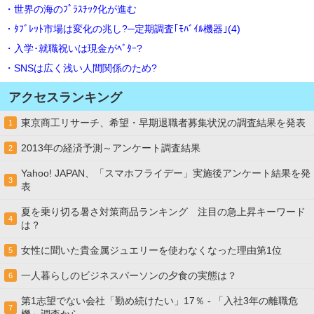
・世界の海のﾌﾟﾗｽﾁｯｸ化が進む
・ﾀﾌﾞﾚｯﾄ市場は変化の兆し?─定期調査｢ﾓﾊﾞｲﾙ機器｣(4)
・入学･就職祝いは現金がﾍﾞﾀｰ?
・SNSは広く浅い人間関係のため?
アクセスランキング
東京商工リサーチ、希望・早期退職者募集状況の調査結果を発表
1
2013年の経済予測～アンケート調査結果
2
Yahoo! JAPAN、「スマホフライデー」実施後アンケート結果を発
3
表
夏を乗り切る暑さ対策商品ランキング 注目の急上昇キーワード
4
は？
女性に聞いた貴金属ジュエリーを使わなくなった理由第1位
5
一人暮らしのビジネスパーソンの夕食の実態は？
6
第1志望でない会社「勤め続けたい」17％ - 「入社3年の離職危
7