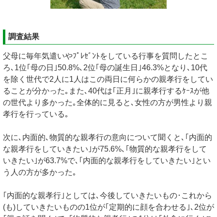
調査結果
父母に毎年気遣いやﾌﾟﾚｾﾞﾝﾄをしている行事を質問したとこ
ろ､1位｢母の日｣50.8%､2位｢母の誕生日｣46.3%となり､10代
を除く世代で2人に1人はこの両日に何らかの親孝行をしてい
ることが分かった｡また､40代は｢正月｣に親孝行するｹｰｽが他
の世代より多かった｡全体的に見ると､女性の方が男性より親
孝行を行っている｡
次に､内面的､物質的な親孝行の意向について聞くと､｢内面的
な親孝行をしていきたい｣が75.6%､｢物質的な親孝行をして
いきたい｣が63.7%で､｢内面的な親孝行をしていきたい｣とい
う人の方が多かった｡
｢内面的な親孝行｣としては､今後していきたいもの･これから
(も)していきたいものの1位が｢定期的に顔を合わせる｣､2位が