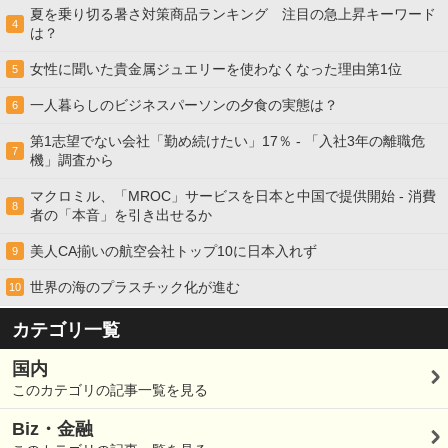
夏を乗り切る暑さ対策商品ランキング 注目の急上昇キーワード
4
は？
女性に聞いた貴金属ジュエリーを使わなくなった理由第1位
5
一人暮らしのビジネスパーソンの夕食の実態は？
6
第1志望でない会社「勤め続けたい」17％ - 「入社3年の離職危
7
機」調査から
マクロミル、「MROC」サービスを日本と中国で提供開始 - 消費
8
者の「本音」を引き出せるか
美人CA揃いの航空会社トップ10に日本入れず
9
世界の海のプラスチック化が進む
10
カテゴリ一覧
国内
このカテゴリの記事一覧を見る
Biz・金融