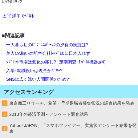
外部ﾘﾝｸ
太平洋ｺﾞﾐﾍﾞﾙﾄ
■関連記事
・一人暮らしのﾋﾞｼﾞﾈｽﾊﾟｰｿﾝの夕食の実態は?
・美人CA揃いの航空会社ﾄｯﾌﾟ10に日本入れず
・ﾀﾌﾞﾚｯﾄ市場は変化の兆し?─定期調査｢ﾓﾊﾞｲﾙ機器｣(4)
・入学･就職祝いは現金がﾍﾞﾀｰ?
・SNSは広く浅い人間関係のため?
アクセスランキング
東京商工リサーチ、希望・早期退職者募集状況の調査結果を発表
1
2013年の経済予測～アンケート調査結果
2
Yahoo! JAPAN、「スマホフライデー」実施後アンケート結果を発
3
表