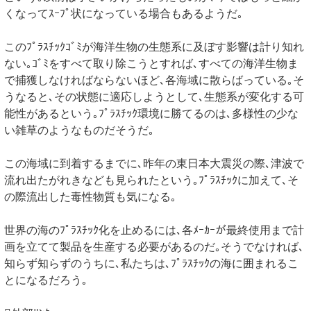
くなってｽｰﾌﾟ状になっている場合もあるようだ｡
このﾌﾟﾗｽﾁｯｸｺﾞﾐが海洋生物の生態系に及ぼす影響は計り知れ
ない｡ｺﾞﾐをすべて取り除こうとすれば､すべての海洋生物ま
で捕獲しなければならないほど､各海域に散らばっている｡そ
うなると､その状態に適応しようとして､生態系が変化する可
能性があるという｡ﾌﾟﾗｽﾁｯｸ環境に勝てるのは､多様性の少な
い雑草のようなものだそうだ｡
この海域に到着するまでに､昨年の東日本大震災の際､津波で
流れ出たがれきなども見られたという｡ﾌﾟﾗｽﾁｯｸに加えて､そ
の際流出した毒性物質も気になる｡
世界の海のﾌﾟﾗｽﾁｯｸ化を止めるには､各ﾒｰｶｰが最終使用まで計
画を立てて製品を生産する必要があるのだ｡そうでなければ､
知らず知らずのうちに､私たちは､ﾌﾟﾗｽﾁｯｸの海に囲まれるこ
とになるだろう｡