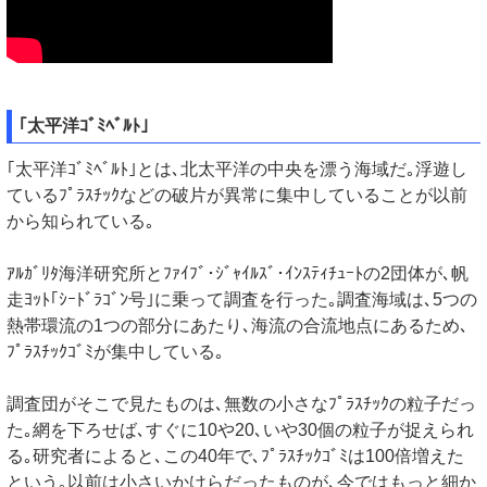
｢太平洋ｺﾞﾐﾍﾞﾙﾄ｣
｢太平洋ｺﾞﾐﾍﾞﾙﾄ｣とは､北太平洋の中央を漂う海域だ｡浮遊し
ているﾌﾟﾗｽﾁｯｸなどの破片が異常に集中していることが以前
から知られている｡
ｱﾙｶﾞﾘﾀ海洋研究所とﾌｧｲﾌﾞ･ｼﾞｬｲﾙｽﾞ･ｲﾝｽﾃｨﾁｭｰﾄの2団体が､帆
走ﾖｯﾄ｢ｼｰﾄﾞﾗｺﾞﾝ号｣に乗って調査を行った｡調査海域は､5つの
熱帯環流の1つの部分にあたり､海流の合流地点にあるため､
ﾌﾟﾗｽﾁｯｸｺﾞﾐが集中している｡
調査団がそこで見たものは､無数の小さなﾌﾟﾗｽﾁｯｸの粒子だっ
た｡網を下ろせば､すぐに10や20､いや30個の粒子が捉えられ
る｡研究者によると､この40年で､ﾌﾟﾗｽﾁｯｸｺﾞﾐは100倍増えた
という｡以前は小さいかけらだったものが､今ではもっと細か