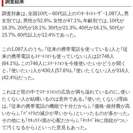
調査結果
調査対象は､全国10代～60代以上のｲﾝﾀｰﾈｯﾄﾕｰｻﾞｰ1,087人｡男
女別では､男性が52.9%､女性が47.1%｡年齢別では､10代が
16.3%､20代が18.1%､30代が21.3%､40代が16.1%､50代が
15.7%､60代以上が12.4%であった｡
この1,087人のうち､｢従来の携帯電話を使っている｣人と｢従
来の携帯電話もｽﾏｰﾄﾌｫﾝも使っていない｣人は計746人
(64.1%)｡この746人にｽﾏｰﾄﾌｫﾝを今後使いたいかどうか聞く
と､｢使いたい｣人が430人(57.6%)､｢使いたくない｣人が316人
(42.4%)だった｡
これほど世の中でｽﾏｰﾄﾌｫﾝの広告が満ち溢れているのに､使い
たくない人が結構いるのは意外である｡｢使いたくない｣理由
は､｢従来の携帯電話の機能で十分だから｣､｢価格･維持費が高
いから｣､｢ﾊﾞｯﾃﾘの減少が早いから｣といったものが多かった｡
その他にも｢ｾｷｭﾘﾃｨ面が心配だから｣､｢ﾀｯﾁﾊﾟﾈﾙに指紋がつい
て汚くなるから｣といった意見もあった｡