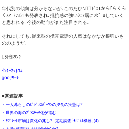
年代別の傾向は分からないが､このたびNTTﾄﾞｺﾓから｢らくら
くｽﾏｰﾄﾌｫﾝ｣も発表され､抵抗感の強いｼﾆｱ層にｱﾋﾟｰﾙしていく
と思われる｡今後の動向がまた注目される｡
それにしても､従来型の携帯電話の人気はなかなか根強いも
ののようだ｡
外部ﾘﾝｸ
ｲﾝﾀｰﾈｯﾄｺﾑ
gooﾘｻｰﾁ
■関連記事
・一人暮らしのﾋﾞｼﾞﾈｽﾊﾟｰｿﾝの夕食の実態は?
・世界の海のﾌﾟﾗｽﾁｯｸ化が進む
・ﾀﾌﾞﾚｯﾄ市場は変化の兆し?─定期調査｢ﾓﾊﾞｲﾙ機器｣(4)
・入学･就職祝いは現金がﾍﾞﾀｰ?