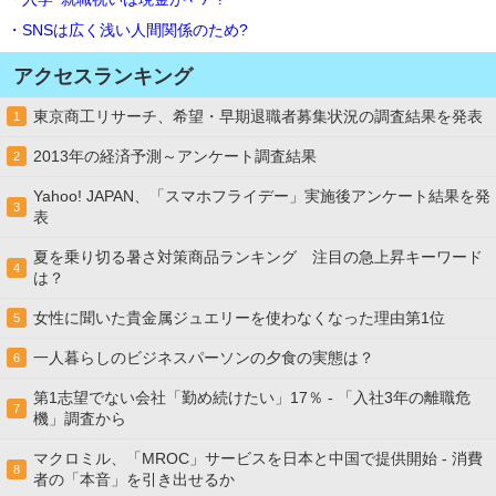
・SNSは広く浅い人間関係のため?
アクセスランキング
東京商工リサーチ、希望・早期退職者募集状況の調査結果を発表
1
2013年の経済予測～アンケート調査結果
2
Yahoo! JAPAN、「スマホフライデー」実施後アンケート結果を発
3
表
夏を乗り切る暑さ対策商品ランキング 注目の急上昇キーワード
4
は？
女性に聞いた貴金属ジュエリーを使わなくなった理由第1位
5
一人暮らしのビジネスパーソンの夕食の実態は？
6
第1志望でない会社「勤め続けたい」17％ - 「入社3年の離職危
7
機」調査から
マクロミル、「MROC」サービスを日本と中国で提供開始 - 消費
8
者の「本音」を引き出せるか