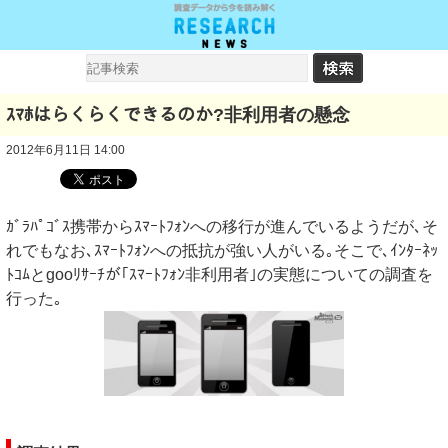
ｽﾏﾎはらくらくできるのか?非利用者の懸念
2012年6月11日 14:00
ｶﾞﾗﾊﾟｺﾞｽ携帯からｽﾏｰﾄﾌｫﾝへの移行が進んでいるようだが､そ
れでもなお､ｽﾏｰﾄﾌｫﾝへの抵抗が強い人がいる｡そこで､ｲﾝﾀｰﾈｯ
ﾄｺﾑとgooﾘｻｰﾁが｢ｽﾏｰﾄﾌｫﾝ非利用者｣の実態についての調査を
行った｡