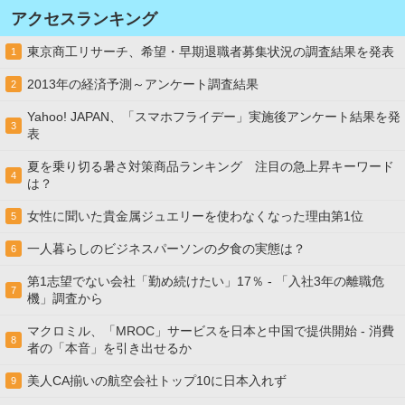
アクセスランキング
東京商工リサーチ、希望・早期退職者募集状況の調査結果を発表
1
2013年の経済予測～アンケート調査結果
2
Yahoo! JAPAN、「スマホフライデー」実施後アンケート結果を発
3
表
夏を乗り切る暑さ対策商品ランキング 注目の急上昇キーワード
4
は？
女性に聞いた貴金属ジュエリーを使わなくなった理由第1位
5
一人暮らしのビジネスパーソンの夕食の実態は？
6
第1志望でない会社「勤め続けたい」17％ - 「入社3年の離職危
7
機」調査から
マクロミル、「MROC」サービスを日本と中国で提供開始 - 消費
8
者の「本音」を引き出せるか
美人CA揃いの航空会社トップ10に日本入れず
9