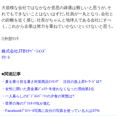
大規模な会社ではなかなか意思の疎通は難しいと思うが､そ
れでもできないことはないはずだ｡社員が一丸となり､会社と
の距離を近く感じ､社長がちゃんと地球人である会社にすべ
く､これから企業は努力を重ねていかないといけないと思う｡
外部ﾘﾝｸ
株式会社JTBﾓﾁﾍﾞｰｼｮﾝｽﾞ
ﾘﾘｰｽ
■関連記事
・夏を乗り切る暑さ対策商品ﾗﾝｷﾝｸﾞ 注目の急上昇ｷｰﾜｰﾄﾞは?
・女性に聞いた貴金属ｼﾞｭｴﾘｰを使わなくなった理由第1位
・一人暮らしのﾋﾞｼﾞﾈｽﾊﾟｰｿﾝの夕食の実態は?
・世界の海のﾌﾟﾗｽﾁｯｸ化が進む
・Facebookﾌﾟﾛﾌｨｰﾙ写真に自分の写真を使っている人は37%