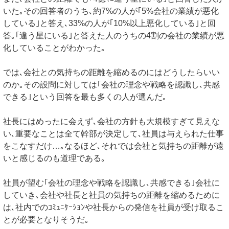
いた｡その回答者のうち､約7%の人が｢5%会社の業績が悪化
している｣と答え､33%の人が｢10%以上悪化している｣と回
答｡｢違う星にいる｣と答えた人のうちの4割の会社の業績が悪
化していることがわかった｡
では､会社との気持ちの距離を縮めるのにはどうしたらいい
のか｡その設問に対しては｢会社の理念や戦略を認識し､共感
できる｣という回答を最も多くの人が選んだ｡
社長にはめったに会えず､会社の方針も大規模すぎて見えな
い､重要なことは全て幹部が決定して､社員は与えられた仕事
をこなすだけ…｡なるほど､それでは会社と気持ちの距離が遠
いと感じるのも道理である｡
社員が望む｢会社の理念や戦略を認識し､共感できる｣会社に
していき､会社や社長と社員の気持ちの距離を縮めるために
は､社内でのｺﾐｭﾆｹｰｼｮﾝや社長からの発信を社員が受け取るこ
とが必要となりそうだ｡