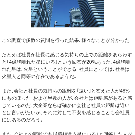
この調査で多数の質問を行った結果､様々なことが分かった｡
たとえば社員が社長に感じる気持ちの上での距離をあらわす
と｢4億ｷﾛ離れた星にいる｣という回答が20%あった｡4億ｷﾛ離
れた星は､火星ということができる｡社員にとっては､社長は
火星人と同等の存在であるようだ｡
また､会社と社員の気持ちの距離を｢遠い｣と答えた人が48%
にものぼった｡およそ半数の人が､会社とは距離感があると感
じているのだ｡大企業ならば確かに会社と社員の距離は近い
とは言いがたいが､それに対して不安を感じることも会社員
にはあるのだろう｡
また､会社との距離でも｢4億ｷﾛ違う星にいる｣と回答した人が