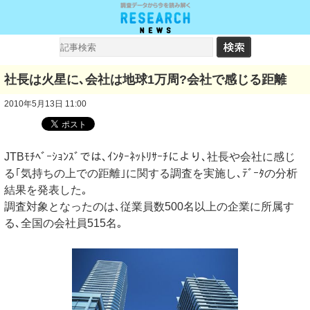
社長は火星に､会社は地球1万周?会社で感じる距離
2010年5月13日 11:00
JTBﾓﾁﾍﾞｰｼｮﾝｽﾞでは､ｲﾝﾀｰﾈｯﾄﾘｻｰﾁにより､社長や会社に感じ
る｢気持ちの上での距離｣に関する調査を実施し､ﾃﾞｰﾀの分析
結果を発表した｡
調査対象となったのは､従業員数500名以上の企業に所属す
る､全国の会社員515名｡