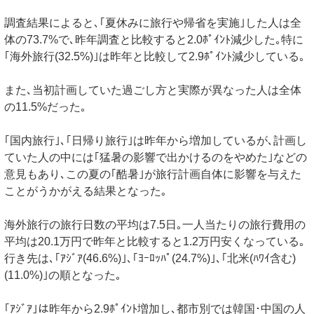
調査結果によると､｢夏休みに旅行や帰省を実施｣した人は全
体の73.7%で､昨年調査と比較すると2.0ﾎﾟｲﾝﾄ減少した｡特に
｢海外旅行(32.5%)｣は昨年と比較して2.9ﾎﾟｲﾝﾄ減少している｡
また､当初計画していた過ごし方と実際が異なった人は全体
の11.5%だった｡
｢国内旅行｣､｢日帰り旅行｣は昨年から増加しているが､計画し
ていた人の中には｢猛暑の影響で出かけるのをやめた｣などの
意見もあり､この夏の｢酷暑｣が旅行計画自体に影響を与えた
ことがうかがえる結果となった｡
海外旅行の旅行日数の平均は7.5日｡一人当たりの旅行費用の
平均は20.1万円で昨年と比較すると1.2万円安くなっている｡
行き先は､｢ｱｼﾞｱ(46.6%)｣､｢ﾖｰﾛｯﾊﾟ(24.7%)｣､｢北米(ﾊﾜｲ含む)
(11.0%)｣の順となった｡
｢ｱｼﾞｱ｣は昨年から2.9ﾎﾟｲﾝﾄ増加し､都市別では韓国･中国の人