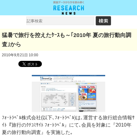
猛暑で旅行を控えたｹｰｽも～｢2010年 夏の旅行動向調
査｣から
2010年9月21日 10:00
ﾌｫｰﾄﾗﾍﾞﾙ株式会社(以下､ﾌｫｰﾄﾗﾍﾞﾙ)は､運営する旅行総合情報ｻ
ｲﾄ『旅行のｸﾁｺﾐｻｲﾄ ﾌｫｰﾄﾗﾍﾞﾙ』にて､会員を対象に『2010年
夏の旅行動向調査』を実施した｡