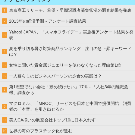
東京商工リサーチ、希望・早期退職者募集状況の調査結果を発表
1
2013年の経済予測～アンケート調査結果
2
Yahoo! JAPAN、「スマホフライデー」実施後アンケート結果を発
3
表
夏を乗り切る暑さ対策商品ランキング 注目の急上昇キーワード
4
は？
女性に聞いた貴金属ジュエリーを使わなくなった理由第1位
5
一人暮らしのビジネスパーソンの夕食の実態は？
6
第1志望でない会社「勤め続けたい」17％ - 「入社3年の離職危
7
機」調査から
マクロミル、「MROC」サービスを日本と中国で提供開始 - 消費
8
者の「本音」を引き出せるか
美人CA揃いの航空会社トップ10に日本入れず
9
世界の海のプラスチック化が進む
10