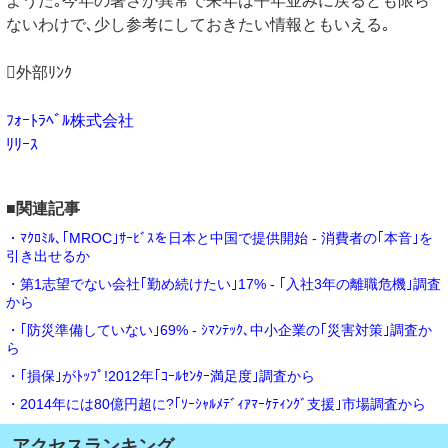
ようだ｡今年の暑さが異常で来年は平年並みに戻るとも限ら
ないわけで､少し参考にしておきたい情報ともいえる｡
外部ﾘﾝｸ
ﾌｫｰﾄﾗﾍﾞﾙ株式会社
ﾘﾘｰｽ
■関連記事
・ﾏｸﾛﾐﾙ､｢MROC｣ｻｰﾋﾞｽを日本と中国で提供開始 - 消費者の｢本音｣を
引き出せるか
・第1志望でない会社｢勤め続けたい｣17% - ｢入社3年の離職危機｣調査
から
・｢防災準備していない｣69% - ｼﾏﾝﾃｯｸ､中小企業の｢災害対策｣調査か
ら
・｢損保｣がﾄｯﾌﾟ!2012年｢ｺｰﾙｾﾝﾀｰ満足度｣調査から
・2014年には80億円超に?｢ｿｰｼｬﾙﾒﾃﾞｨｱﾏｰｹﾃｨﾝｸﾞ支援｣市場調査から
アクセスランキング