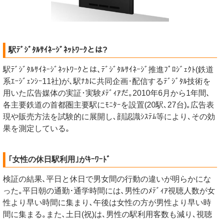
駅ﾃﾞｼﾞﾀﾙｻｲﾈｰｼﾞﾈｯﾄﾜｰｸとは?
駅ﾃﾞｼﾞﾀﾙｻｲﾈｰｼﾞﾈｯﾄﾜｰｸとは､ﾃﾞｼﾞﾀﾙｻｲﾈｰｼﾞ推進ﾌﾟﾛｼﾞｪｸﾄ(鉄道
系ｴｰｼﾞｪﾝｼｰ11社)が､駅ﾅｶに共同企画･配信するﾃﾞｼﾞﾀﾙ技術を
用いた広告媒体の実証･実験ﾒﾃﾞｨｱだ｡2010年6月から1年間､
各主要鉄道の首都圏主要駅にﾓﾆﾀｰを設置(20駅､27台)｡広告表
現や販売方法を試験的に展開し､顔認識ｼｽﾃﾑ等により､その効
果を測定している｡
｢女性の休日駅利用｣がｷｰﾜｰﾄﾞ
検証の結果､平日と休日で男女間の行動の違いが明らかにな
った｡平日朝の通勤･通学時間には､男性のﾒﾃﾞｨｱ視聴人数が女
性より早い時間に集まり､午後は女性の方が男性より早い時
間に集まる｡また､土日(祝)は､男性の駅利用客数も減り､視聴