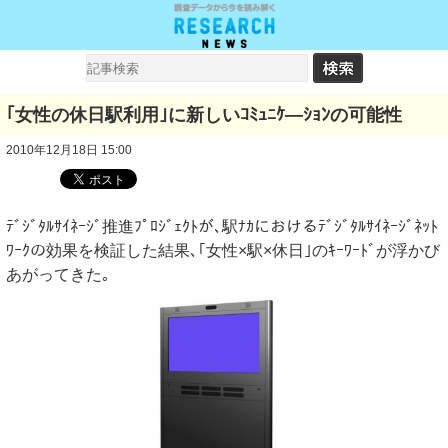
｢女性の休日駅利用｣に新しいｺﾐｭﾆｹ―ｼｮﾝの可能性
2010年12月18日 15:00
ﾃﾞｼﾞﾀﾙｻｲﾈｰｼﾞ推進ﾌﾟﾛｼﾞｪｸﾄが､駅ﾅｶにおけるﾃﾞｼﾞﾀﾙｻｲﾈｰｼﾞﾈｯﾄ
ﾜｰｸの効果を検証した結果､｢女性×駅×休日｣のｷｰﾜｰﾄﾞが浮かび
あがってきた｡