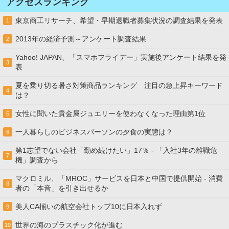
アクセスランキング
東京商工リサーチ、希望・早期退職者募集状況の調査結果を発表
1
2013年の経済予測～アンケート調査結果
2
Yahoo! JAPAN、「スマホフライデー」実施後アンケート結果を発
3
表
夏を乗り切る暑さ対策商品ランキング 注目の急上昇キーワード
4
は？
女性に聞いた貴金属ジュエリーを使わなくなった理由第1位
5
一人暮らしのビジネスパーソンの夕食の実態は？
6
第1志望でない会社「勤め続けたい」17％ - 「入社3年の離職危
7
機」調査から
マクロミル、「MROC」サービスを日本と中国で提供開始 - 消費
8
者の「本音」を引き出せるか
美人CA揃いの航空会社トップ10に日本入れず
9
世界の海のプラスチック化が進む
10