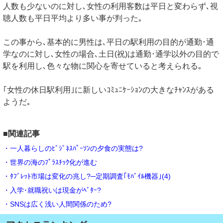
人数も少ないのに対し､女性の利用客数は平日と変わらず､視
聴人数も平日平均より多い事が判った｡
この事から､基本的に男性は､平日の駅利用の目的が通勤･通
学なのに対し､女性の場合､土日(祝)は通勤･通学以外の目的で
駅を利用し､色々な物に関心を寄せていると考えられる｡
｢女性の休日駅利用｣に新しいｺﾐｭﾆｹｰｼｮﾝの大きなﾁｬﾝｽがある
ようだ｡
■関連記事
・一人暮らしのﾋﾞｼﾞﾈｽﾊﾟｰｿﾝの夕食の実態は?
・世界の海のﾌﾟﾗｽﾁｯｸ化が進む
・ﾀﾌﾞﾚｯﾄ市場は変化の兆し?─定期調査｢ﾓﾊﾞｲﾙ機器｣(4)
・入学･就職祝いは現金がﾍﾞﾀｰ?
・SNSは広く浅い人間関係のため?