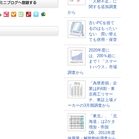
「人材不足」に
関する追加調査
から
古いPCを捨て
るのはもったい
ない 買い替え
ても併用・保管
2020年度に
は、200％超に
まで！「スマー
トハウス」市場
調査から
「為替差損」企
業は約6割 - 東
京商工リサー
チ、東証上場メ
ーカーの3月期調査から
「東北」、「北
海道」は2ケタ
増加 - 帝国
DB、2011年度
休廃業・解散動向調査から