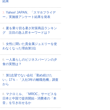
結果
3.
Yahoo! JAPAN、「スマホフライデ
ー」実施後アンケート結果を発表
4.
夏を乗り切る暑さ対策商品ランキン
グ 注目の急上昇キーワードは？
5.
女性に聞いた貴金属ジュエリーを使
わなくなった理由第1位
6.
一人暮らしのビジネスパーソンの夕
食の実態は？
7.
第1志望でない会社「勤め続けた
い」17％ - 「入社3年の離職危機」調査
から
8.
マクロミル、「MROC」サービスを
日本と中国で提供開始 - 消費者の「本
音」を引き出せるか