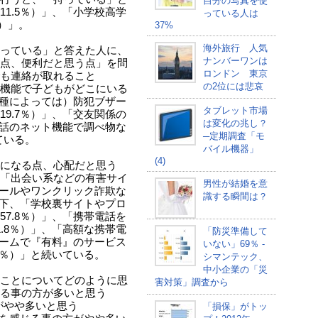
自分の写真を使
1.5％）」、「小学校高学
っている人は
％）」。
37%
海外旅行 人気
っている」と答えた人に、
ナンバーワンは
点、便利だと思う点」を問
ロンドン 東京
も連絡が取れること
の2位には悲哀
PS機能で子どもがどこにいる
機種によっては）防犯ブザー
タブレット市場
9.7％）」、「交友関係の
は変化の兆し？
電話のネット機能で調べ物な
─定期調査「モ
ている。
バイル機器」
(4)
になる点、心配だと思う
「出会い系などの有害サイ
男性が結婚を意
メールやワンクリック詐欺な
識する瞬間は？
以下、「学校裏サイトやプロ
7.8％）」、「携帯電話を
.8％）」、「高額な携帯電
「防災準備して
ゲームで『有料』のサービス
いない」69％ -
5％）」と続いている。
シマンテック、
中小企業の「災
ことについてどのように思
害対策」調査から
る事の方が多いと思う
がやや多いと思う
「損保」がトッ