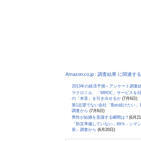
Amazon.co.jp : 調査結果 に関連
2013年の経済予測～アンケート調査
マクロミル、「MROC」サービスを日
の「本音」を引き出せるか
(7月6日)
第1志望でない会社「勤め続けたい」17
調査から
(7月6日)
男性が結婚を意識する瞬間は？
(6月2
「防災準備していない」69％ - シ
策」調査から
(6月20日)