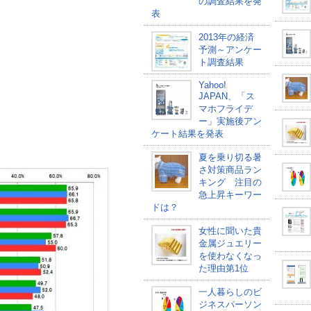
の調査結果を発
表
2013年の経済
予測～アンケー
ト調査結果
Yahoo!
JAPAN、「ス
マホフライデ
ー」実施後アン
ケート結果を発表
夏を乗り切る暑
さ対策商品ラン
キング 注目の
急上昇キーワー
ドは？
女性に聞いた貴
金属ジュエリー
を使わなくなっ
た理由第1位
一人暮らしのビ
ジネスパーソン