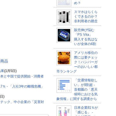
め？
スマホはらくら
くできるのか？
非利用者の懸念
販売伸び悩む
「PS Vita」
購入する気はな
いが全体の6割
アメリカ移住の
際には要チェッ
する商品
ク！ハンバーガ
ーのおいしい都
結果
(1月5日)
市ランキング
本と中国で提供開始 - 消費者
「交通情報欲し
い」が9割超 -
％ - 「入社3年の離職危機」
首都圏の「悪天
候時における気
1日)
象情報」に関する調査から
マンテック、中小企業の「災害対
日本企業81％が
「感じる」 -