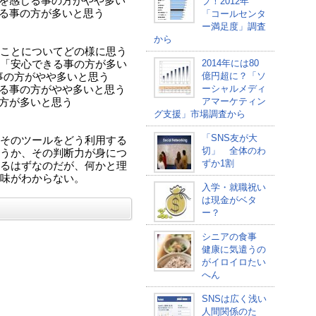
安を感じる事の方がやや多い
プ！2012年
じる事の方が多いと思う
「コールセンタ
ー満足度」調査
から
ことについてどの様に思う
2014年には80
「安心できる事の方が多い
億円超に？「ソ
事の方がやや多いと思う
ーシャルメディ
じる事の方がやや多いと思う
アマーケティン
の方が多いと思う
グ支援」市場調査から
「SNS友が大
そのツールをどう利用する
切」 全体のわ
うか、その判断力が身につ
ずか1割
るはずなのだが、何かと理
味がわからない。
入学・就職祝い
は現金がベタ
ー？
シニアの食事
健康に気遣うの
がイロイロたい
へん
SNSは広く浅い
人間関係のた