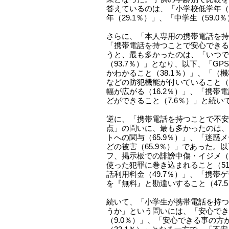
答えているのは、「小学校低学年（1
年（29.1％）」、「中学生（59.0
さらに、「本人専用の携帯電話を持
「携帯電話を持つことで安心できる
うと、最も多かったのは、「いつで
（93.7％）」となり、以下、「G
かわかること（38.1％）」、「（
などの防犯機能が付いていること（1
幅が広がる（16.2％）」、「携帯
どができること（7.6％）」と続い
逆に、「携帯電話を持つことで不安
点」の問いに、最も多かったのは、
トへの関与（65.9％）」、「迷惑
どの被害（65.9％）」であった。
フ、掲示板での誹謗中傷・イジメ（5
使った犯罪に巻き込まれること（51
話利用料金（49.7％）」、「携帯
を『無料』と勘違いすること（47.
続いて、「小学生が携帯電話を持つ
うか」という問いには、「安心でき
（9.0％）」、「安心できる事の方