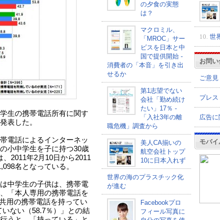
の夕食の実態
は？
マクロミル、
10.
世
「MROC」サー
ビスを日本と中
国で提供開始 -
お問い
消費者の「本音」を引き出
せるか
ご意見
第1志望でない
プレス
会社「勤め続け
たい」17％ -
学生の携帯電話所有に関す
広告に
「入社3年の離
発表した。
職危機」調査から
帯電話によるインターネッ
モバイ
美人CA揃いの
の小中学生を子に持つ30歳
航空会社トップ
、2011年2月10日から2011
10に日本入れず
,098名となっている。
世界の海のプラスチック化
は中学生の子供は、携帯電
が進む
、「本人専用の携帯電話を
と共用の携帯電話を持ってい
Facebookプロ
いない（58.7％）」との結
フィール写真に
行うと、「持っている」と