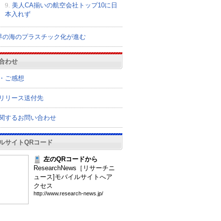
9.
美人CA揃いの航空会社トップ10に日
本入れず
界の海のプラスチック化が進む
合わせ
・ご感想
リリース送付先
関するお問い合わせ
ルサイトQRコード
左のQRコードから
ResearchNews［リサーチニ
ュース]モバイルサイトへア
クセス
htt
p:/
/ww
w.r
ese
arc
h-n
ews
.jp
/