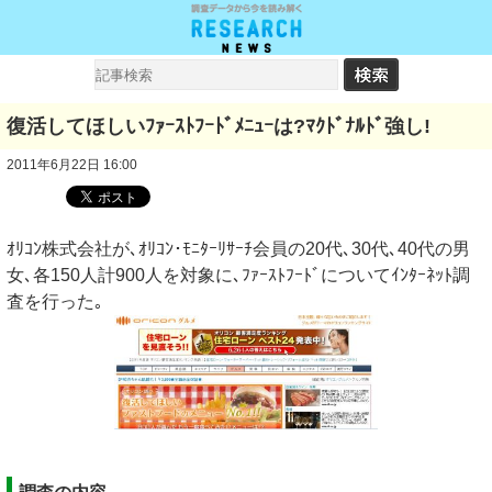
復活してほしいﾌｧｰｽﾄﾌｰﾄﾞﾒﾆｭｰは?ﾏｸﾄﾞﾅﾙﾄﾞ強し!
2011年6月22日 16:00
ｵﾘｺﾝ株式会社が､ｵﾘｺﾝ･ﾓﾆﾀｰﾘｻｰﾁ会員の20代､30代､40代の男
女､各150人計900人を対象に､ﾌｧｰｽﾄﾌｰﾄﾞについてｲﾝﾀｰﾈｯﾄ調
査を行った｡