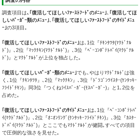
調査の内容
調査項目は
､｢復活してほしいﾌｧｰｽﾄﾌｰﾄﾞのﾒﾆｭｰ｣
､
｢復活してほ
しいﾊﾞｰｶﾞｰ類のﾒﾆｭｰ｣
､
｢復活してほしいﾌｧｰｽﾄﾌｰﾄﾞのｻｲﾄﾞﾒﾆｭ
ｰ｣
の3項目｡
｢復活してほしいﾌｧｰｽﾄﾌｰﾄﾞのﾒﾆｭｰ｣
は､1位『ﾁｷﾝﾀﾂﾀ(ﾏｸﾄﾞﾅﾙ
ﾄﾞ)』､2位『ﾏｯｸﾁｷﾝ(ﾏｸﾄﾞﾅﾙﾄﾞ)』､3位『ﾍﾞｰｺﾝﾎﾟﾃﾄﾊﾟｲ(ﾏｸﾄﾞﾅﾙ
ﾄﾞ)』とﾏｸﾄﾞﾅﾙﾄﾞが上位を独占した｡
｢復活してほしいﾊﾞｰｶﾞｰ類のﾒﾆｭｰ｣
でも､やはりﾏｸﾄﾞﾅﾙﾄﾞは強
く､1位『ﾁｷﾝﾀﾂﾀ』､2位『ﾏｯｸﾁｷﾝ』､3位『ﾄﾞﾗｺﾞﾝﾂｲｽﾀｰ(ｹﾝﾀｯｷｰ
ﾌﾗｲﾄﾞﾁｷﾝ)』同3位『つくねﾗｲｽﾊﾞｰｶﾞｰ(ﾓｽﾊﾞｰｶﾞｰ)』と1､2位を
占めた｡
｢復活してほしいﾌｧｰｽﾄﾌｰﾄﾞのｻｲﾄﾞﾒﾆｭｰ｣
は､1位『ﾍﾞｰｺﾝﾎﾟﾃﾄﾊﾟ
ｲ(ﾏｸﾄﾞﾅﾙﾄﾞ)』､2位『ｵﾆｵﾝﾘﾝｸﾞ(ｹﾝﾀｯｷｰﾌﾗｲﾄﾞﾁｷﾝ)』､3位『ｶｽﾀｰ
ﾄﾞﾊﾟｲ(ﾏｸﾄﾞﾅﾙﾄﾞ)』とここでもﾏｸﾄﾞﾅﾙﾄﾞが健闘｡すべての項目
で圧倒的な強さを見せた｡