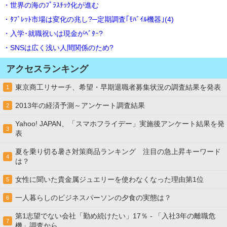
・世界の海のﾌﾟﾗｽﾁｯｸ化が進む
・ﾀﾌﾞﾚｯﾄ市場は変化の兆し?─定期調査｢ﾓﾊﾞｲﾙ機器｣(4)
・入学･就職祝いは現金がﾍﾞﾀｰ?
・SNSは広く浅い人間関係のため?
アクセスランキング
東京商工リサーチ、希望・早期退職者募集状況の調査結果を発表
1
2013年の経済予測～アンケート調査結果
2
Yahoo! JAPAN、「スマホフライデー」実施後アンケート結果を発
3
表
夏を乗り切る暑さ対策商品ランキング 注目の急上昇キーワード
4
は？
女性に聞いた貴金属ジュエリーを使わなくなった理由第1位
5
一人暮らしのビジネスパーソンの夕食の実態は？
6
第1志望でない会社「勤め続けたい」17％ - 「入社3年の離職危
7
機」調査から