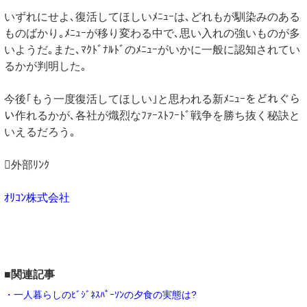
いずれにせよ､復活してほしいﾒﾆｭｰは､どれもが馴染みのある
ものばかり｡ﾒﾆｭｰが移り変わる中で､思い入れの強いものが多
いようだ｡また､ﾏｸﾄﾞﾅﾙﾄﾞのﾒﾆｭｰがいかに一般に認知されてい
るかが判明した｡
今後｢もう一度復活してほしい｣と思われる新ﾒﾆｭｰをどれぐら
い作れるかが､各社が熾烈なﾌｧｰｽﾄﾌｰﾄﾞ戦争を勝ち抜く秘訣と
いえるだろう｡
外部ﾘﾝｸ
ｵﾘｺﾝ株式会社
■関連記事
・一人暮らしのﾋﾞｼﾞﾈｽﾊﾟｰｿﾝの夕食の実態は?