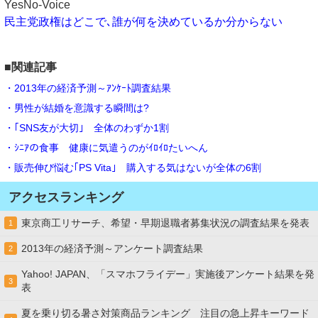
YesNo-Voice
民主党政権はどこで､誰が何を決めているか分からない
■関連記事
・2013年の経済予測～ｱﾝｹｰﾄ調査結果
・男性が結婚を意識する瞬間は?
・｢SNS友が大切｣ 全体のわずか1割
・ｼﾆｱの食事 健康に気遣うのがｲﾛｲﾛたいへん
・販売伸び悩む｢PS Vita｣ 購入する気はないが全体の6割
アクセスランキング
東京商工リサーチ、希望・早期退職者募集状況の調査結果を発表
1
2013年の経済予測～アンケート調査結果
2
Yahoo! JAPAN、「スマホフライデー」実施後アンケート結果を発
3
表
夏を乗り切る暑さ対策商品ランキング 注目の急上昇キーワード