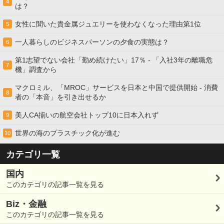
4
は？
女性に聞いた貴金属ジュエリーを使わなくなった理由第1位
5
一人暮らしのビジネスパーソンの夕食の実態は？
6
第1志望でない会社「勤め続けたい」17％ - 「入社3年の離職危
7
機」調査から
マクロミル、「MROC」サービスを日本と中国で提供開始 - 消費
8
者の「本音」を引き出せるか
美人CA揃いの航空会社トップ10に日本入れず
9
世界の海のプラスチック化が進む
10
カテゴリ一覧
国内
このカテゴリの記事一覧を見る
Biz・金融
このカテゴリの記事一覧を見る