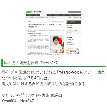
民主党の迷走を反映､ｱﾝｹｰﾄﾍﾟｰｼﾞ
同ﾍﾟｰｼﾞの常設のｺﾝﾃﾝﾂとしては､｢
YesNo-Voice
｣という､簡単
なｱﾝｹｰﾄがある｡7月4日には､
震災対策に対する自民党の取り組みは評価できる
かどうかを問うｱﾝｹｰﾄを実施､結果は
Yes=604 No=347