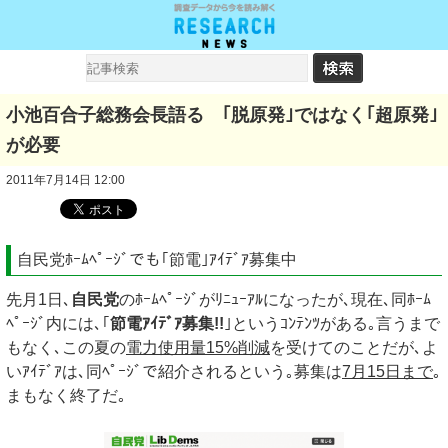
小池百合子総務会長語る ｢脱原発｣ではなく｢超原発｣
が必要
2011年7月14日 12:00
自民党ﾎｰﾑﾍﾟｰｼﾞでも｢節電｣ｱｲﾃﾞｱ募集中
先月1日､
自民党
のﾎｰﾑﾍﾟｰｼﾞがﾘﾆｭｰｱﾙになったが､現在､同ﾎｰﾑ
ﾍﾟｰｼﾞ内には､｢
節電ｱｲﾃﾞｱ募集!!
｣というｺﾝﾃﾝﾂがある｡言うまで
もなく､この夏の
電力使用量15%削減
を受けてのことだが､よ
いｱｲﾃﾞｱは､同ﾍﾟｰｼﾞで紹介されるという｡募集は
7月15日まで
｡
まもなく終了だ｡