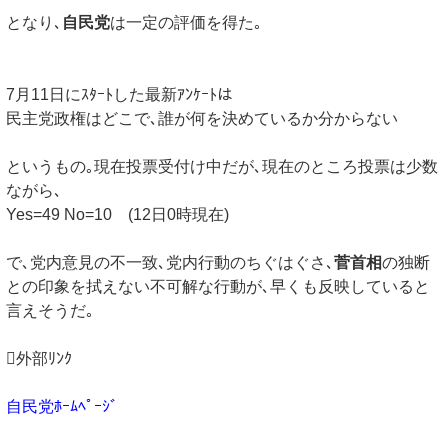
となり､
自民党
は一定の評価を得た｡
7月11日にｽﾀｰﾄした最新ｱﾝｹｰﾄは
民主党政権はどこで､誰が何を決めているか分からない
というもの｡現在投票受付け中だが､現在のところ投票は少数
ながら､
Yes=49 No=10 (12日0時現在)
で､党内意見の不一致､党内行動のちぐはぐさ､
菅首相
の独断
との印象を拭えない不可解な行動が､早くも反映していると
言えそうだ｡
外部ﾘﾝｸ
自民党ﾎｰﾑﾍﾟｰｼﾞ