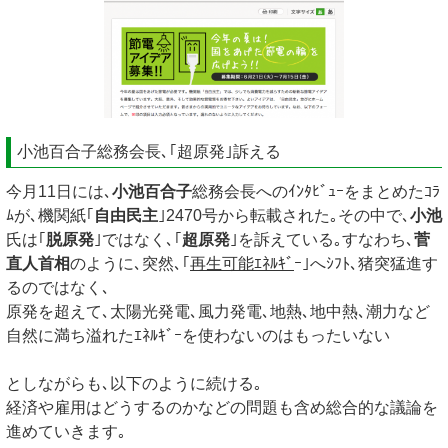
小池百合子総務会長､｢超原発｣訴える
今月11日には､
小池百合子
総務会長へのｲﾝﾀﾋﾞｭｰをまとめたｺﾗ
ﾑが､機関紙｢
自由民主
｣2470号から転載された｡その中で､
小池
氏は｢
脱原発
｣ではなく､｢
超原発
｣を訴えている｡すなわち､
菅
直人首相
のように､突然､｢
再生可能ｴﾈﾙｷﾞ
ｰ｣へｼﾌﾄ､猪突猛進す
るのではなく､
原発を超えて､太陽光発電､風力発電､地熱､地中熱､潮力など
自然に満ち溢れたｴﾈﾙｷﾞｰを使わないのはもったいない
としながらも､以下のように続ける｡
経済や雇用はどうするのかなどの問題も含め総合的な議論を
進めていきます｡