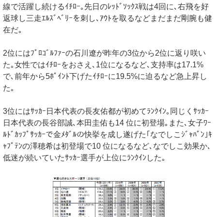
線で活躍し続けるｲﾁﾛｰ｡先日のﾚｯﾄﾞｿｯｸｽ戦は4回に､右飛を好
返球し三走ｴﾙｽﾞﾍﾞﾘｰを刺し､ｱｳﾄを取るなどまだまだ剛腕も健
在だ｡
2位にはﾌﾟﾛｺﾞﾙﾌｧｰの石川遼が昨年の3位から2位に返り咲い
た｡女性ではｲﾁﾛｰをおさえ､1位になるなど､支持率は17.1%
で､前年から5ﾎﾟｲﾝﾄ下げたｲﾁﾛｰに19.5%に迫るなど急上昇し
た｡
3位にはｻｯｶｰ日本代表の長友佑都が初めてﾗﾝｸｲﾝ｡同じくｻｯｶｰ
日本代表の長谷部誠､本田圭佑も14 位に初登場｡また､女子ﾜｰ
ﾙﾄﾞｶｯﾌﾟｻｯｶｰで金ﾒﾀﾞﾙの快挙を成し遂げた｢なでしこｼﾞｬﾊﾟﾝ｣ｷ
ｬﾌﾟﾃﾝの澤穂希は初登場で10 位になるなど､なでしこ効果か､
低迷が続いていたｻｯｶｰ選手が上位にﾗﾝｸｲﾝした｡