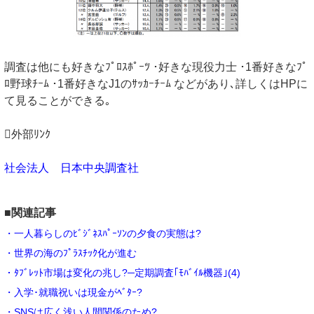
調査は他にも好きなﾌﾟﾛｽﾎﾟｰﾂ ･好きな現役力士 ･1番好きなﾌﾟ
ﾛ野球ﾁｰﾑ ･1番好きなJ1のｻｯｶｰﾁｰﾑ などがあり､詳しくはHPに
て見ることができる｡
外部ﾘﾝｸ
社会法人 日本中央調査社
■関連記事
・一人暮らしのﾋﾞｼﾞﾈｽﾊﾟｰｿﾝの夕食の実態は?
・世界の海のﾌﾟﾗｽﾁｯｸ化が進む
・ﾀﾌﾞﾚｯﾄ市場は変化の兆し?─定期調査｢ﾓﾊﾞｲﾙ機器｣(4)
・入学･就職祝いは現金がﾍﾞﾀｰ?
・SNSは広く浅い人間関係のため?