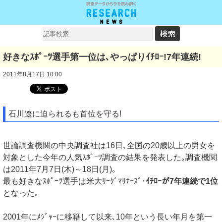
好きなｽﾎﾟｰﾂ選手第一位は､やっぱりｲﾁﾛｰ!7年連続!
2011年8月17日 10:00
石川遼に迫られるも首位を守る!
世論調査機関の中央調査社は16日､全国の20歳以上の男女を
対象とした今年の人気ｽﾎﾟｰﾂ調査の結果を発表した｡調査機関
は2011年7月7日(木)～18日(月)｡
最も好きなｽﾎﾟｰﾂ選手は米大ﾘｰｸﾞﾏﾘﾅｰｽﾞ･
ｲﾁﾛｰが7年連続で1位
となった｡
2001年にﾒｼﾞｬｰに移籍して以来､10年という長い年月を第一