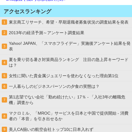
アクセスランキング
東京商工リサーチ、希望・早期退職者募集状況の調査結果を発表
1
2013年の経済予測～アンケート調査結果
2
Yahoo! JAPAN、「スマホフライデー」実施後アンケート結果を発
3
表
夏を乗り切る暑さ対策商品ランキング 注目の急上昇キーワード
4
は？
女性に聞いた貴金属ジュエリーを使わなくなった理由第1位
5
一人暮らしのビジネスパーソンの夕食の実態は？
6
第1志望でない会社「勤め続けたい」17％ - 「入社3年の離職危
7
機」調査から
マクロミル、「MROC」サービスを日本と中国で提供開始 - 消費
8
者の「本音」を引き出せるか
美人CA揃いの航空会社トップ10に日本入れず
9