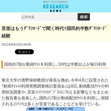
音楽はもうﾀﾞｳﾝﾛｰﾄﾞで聞く時代?国民約半数ﾀﾞｳﾝﾛｰﾄﾞ
経験
2011年8月10日 09:00
国民約7割が動画ｻｲﾄを利用し､10代は半数以上が毎日利用
東京大学の濱野保樹教授が座長を務め､今年4月に設置された
｢動画ｻｲﾄの利用実態調査検討委員会｣は8日､動画配信ｻｲﾄの利
用状況調査や､音楽ｺﾝﾃﾝﾂのﾋﾞｼﾞﾈｽに与える影響などをまとめ
た報告書を発表した｡国民の7割が動画配信ｻｲﾄを利用し､視聴
されるｺﾝﾃﾝﾂは多くが音楽であることなどを挙げている｡