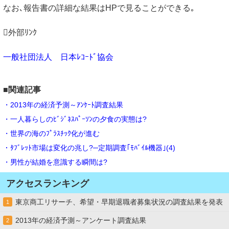
なお､報告書の詳細な結果はHPで見ることができる｡
外部ﾘﾝｸ
一般社団法人 日本ﾚｺｰﾄﾞ協会
■関連記事
・2013年の経済予測～ｱﾝｹｰﾄ調査結果
・一人暮らしのﾋﾞｼﾞﾈｽﾊﾟｰｿﾝの夕食の実態は?
・世界の海のﾌﾟﾗｽﾁｯｸ化が進む
・ﾀﾌﾞﾚｯﾄ市場は変化の兆し?─定期調査｢ﾓﾊﾞｲﾙ機器｣(4)
・男性が結婚を意識する瞬間は?
アクセスランキング
東京商工リサーチ、希望・早期退職者募集状況の調査結果を発表
1
2013年の経済予測～アンケート調査結果
2