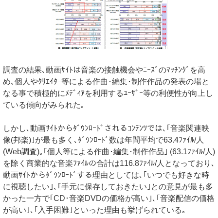
調査の結果､動画ｻｲﾄは音楽の接触機会やﾆｰｽﾞのﾏｯﾁﾝｸﾞを高
め､個人やｸﾘｴｲﾀｰ等による作曲･編集･制作作品の発表の場と
なる事で積極的にﾒﾃﾞｨｱを利用するﾕｰｻﾞｰ等の利便性が向上し
ている傾向がみられた｡
しかし､動画ｻｲﾄからﾀﾞｳﾝﾛｰﾄﾞされるｺﾝﾃﾝﾂでは､｢音楽関連映
像(邦楽)｣が最も多く､ﾀﾞｳﾝﾛｰﾄﾞ数は年間平均で63.4ﾌｧｲﾙ/人
(Web調査)｡｢個人等による作曲･編集･制作作品｣ (63.1ﾌｧｲﾙ/人)
を除く商業的な音楽ﾌｧｲﾙの合計は116.8ﾌｧｲﾙ/人となっており､
動画ｻｲﾄからﾀﾞｳﾝﾛｰﾄﾞする理由としては､｢いつでも好きな時
に視聴したい｣､｢手元に保存しておきたい｣との意見が最も多
かった一方で｢CD･音楽DVDの価格が高い｣､｢音楽配信の価格
が高い｣､｢入手困難｣といった理由も挙げられている｡