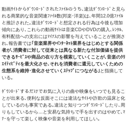
動画ｻｲﾄからﾀﾞｳﾝﾛｰﾄﾞされたﾌｧｲﾙのうち､違法ﾀﾞｳﾝﾛｰﾄﾞと見ら
れる商業的な音楽関連ﾌｧｲﾙ数(邦楽･洋楽)は､年間12.0億ﾌｧｲﾙ
と推計された｡違法ﾀﾞｳﾝﾛｰﾄﾞと想定される行為は今後も増加
傾向にあり､これらの動画ｻｲﾄは音楽CDやDVDの購入､ﾚﾝﾀﾙ､
有料配信への支出にはﾏｲﾅｽの影響を与えていることが推測さ
れ､報告書では
｢音楽業界やｲﾝﾀｰﾈｯﾄ業界をはじめとする関係
者が､消費者に対して従来とは異なる新たな付加価値を提供
できるｻｰﾋﾞｽや商品の在り方を模索していくことが､音楽のｸﾘ
ｴｲﾃｨﾋﾞﾃｨを最大化させ､それを消費者に還元していくための
生態系を維持･進化させていくｽﾃｯﾌﾟにつながる｣
と指摘して
いる｡
ﾀﾞｳﾝﾛｰﾄﾞするだけでお気に入りの曲や映像をいつでも見るこ
とが出来る､便利な反面そこには違法なｻｲﾄや詐欺の温床と化
しているのも事実である｡違法と知りつつﾀﾞｳﾝﾛｰﾄﾞしたり､周
りもしているから…と安易な気持ちで手を出すのはやめて､ﾏ
ﾅｰを守って楽しく映像や音楽を利用してほしい｡