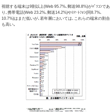
視聴する端末は9割以上(Web 95.7%､郵送98.8%)がﾊﾟｿｺﾝであ
り､携帯電話(Web 23.2%､郵送14.2%)やｽﾏｰﾄﾌｫﾝ(同8.7%､
10.7%)はまだ低いが､若年層においては､これらの端末の割合
も高い｡