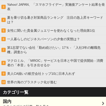
Yahoo! JAPAN、「スマホフライデー」実施後アンケート結果を発
3
表
夏を乗り切る暑さ対策商品ランキング 注目の急上昇キーワード
4
は？
女性に聞いた貴金属ジュエリーを使わなくなった理由第1位
5
一人暮らしのビジネスパーソンの夕食の実態は？
6
第1志望でない会社「勤め続けたい」17％ - 「入社3年の離職危
7
機」調査から
マクロミル、「MROC」サービスを日本と中国で提供開始 - 消費
8
者の「本音」を引き出せるか
美人CA揃いの航空会社トップ10に日本入れず
9
世界の海のプラスチック化が進む
10
カテゴリ一覧
国内