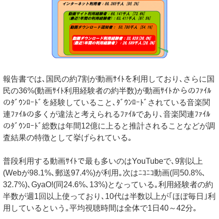
報告書では､国民の約7割が動画ｻｲﾄを利用しており､さらに国
民の36%(動画ｻｲﾄ利用経験者の約半数)が動画ｻｲﾄからのﾌｧｲﾙ
のﾀﾞｳﾝﾛｰﾄﾞを経験していること､ﾀﾞｳﾝﾛｰﾄﾞされている音楽関
連ﾌｧｲﾙの多くが違法と考えられるﾌｧｲﾙであり､音楽関連ﾌｧｲﾙ
のﾀﾞｳﾝﾛｰﾄﾞ総数は年間12億に上ると推計されることなどが調
査結果の特徴として挙げられている｡
普段利用する動画ｻｲﾄで最も多いのはYouTubeで､9割以上
(Webが98.1%､郵送97.4%)が利用｡次はﾆｺﾆｺ動画(同50.8%､
32.7%)､GyaO!(同24.6%､13%)となっている｡利用経験者の約
半数が週1回以上使っており､10代は半数以上が｢ほぼ毎日｣利
用しているという｡平均視聴時間は全体で1日40～42分｡