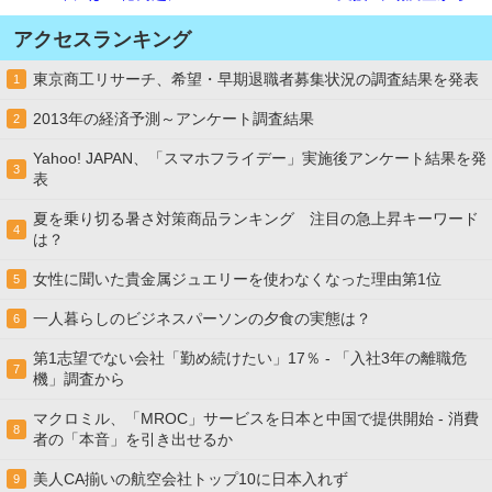
アクセスランキング
東京商工リサーチ、希望・早期退職者募集状況の調査結果を発表
1
2013年の経済予測～アンケート調査結果
2
Yahoo! JAPAN、「スマホフライデー」実施後アンケート結果を発
3
表
夏を乗り切る暑さ対策商品ランキング 注目の急上昇キーワード
4
は？
女性に聞いた貴金属ジュエリーを使わなくなった理由第1位
5
一人暮らしのビジネスパーソンの夕食の実態は？
6
第1志望でない会社「勤め続けたい」17％ - 「入社3年の離職危
7
機」調査から
マクロミル、「MROC」サービスを日本と中国で提供開始 - 消費
8
者の「本音」を引き出せるか
美人CA揃いの航空会社トップ10に日本入れず
9