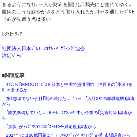
きるようになり､一人が財布を開けば､我先にと売れてゆく｡
魔術のような鮮やかさをどう取り入れるか､ﾈｯﾄを通したﾌﾟﾛﾓ
ｰｼｮﾝが見習う点は多い｡
外部ﾘﾝｸ
社団法人日本ﾌﾟﾛﾓｰｼｮﾅﾙ･ﾏｰｹﾃｨﾝｸﾞ協会
詳細ﾍﾟｰｼﾞ
■関連記事
・ﾏｸﾛﾐﾙ､｢MROC｣ｻｰﾋﾞｽを日本と中国で提供開始 - 消費者の｢本音｣を
引き出せるか
・第1志望でない会社｢勤め続けたい｣17% - ｢入社3年の離職危機｣調査
から
・｢防災準備していない｣69% - ｼﾏﾝﾃｯｸ､中小企業の｢災害対策｣調査か
ら
・｢損保｣がﾄｯﾌﾟ!2012年｢ｺｰﾙｾﾝﾀｰ満足度｣調査から
・2014年には80億円超に?｢ｿｰｼｬﾙﾒﾃﾞｨｱﾏｰｹﾃｨﾝｸﾞ支援｣市場調査から