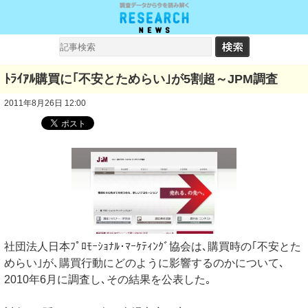
ﾄﾗｲｱﾙ購買に｢不安とためらい｣が5割超～JPM調査
2011年8月26日 12:00
社団法人日本ﾌﾟﾛﾓｰｼｮﾅﾙ･ﾏｰｹﾃｨﾝｸﾞ協会は､購買時の｢不安とた
めらい｣が､購買行動にどのように影響するのかについて､
2010年6月に調査し､その結果を公表した｡