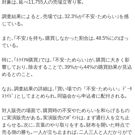
対象は､延べ11,755人の売場立寄り客｡
調査結果によると､売場では､32.3%が｢不安･ためらい｣を感
じている｡
また､｢不安｣を持ち､購買しなかった割合は､48.5%にのぼっ
ている｡
特に､｢ﾄﾗｲｱﾙ購買｣では､｢不安･ためらい｣が､購買に大きく影
響しており､除去することで､39%から44%の購買効果が見込
めるとのこと｡
なお､調査結果の詳細は､｢買い場での『不安･ためらい』ﾃﾞｰﾀ
ｽﾗｲﾄﾞ｣としてまとめられ､同協会から申込者に配付される｡
対人販売の場面で､購買時の不安やためらいを和らげるもの
に実演販売がある｡実演販売のﾎﾟｲﾝﾄは､まず通行人を立ち止
まらせる｡次に､言葉のやり取りをする｡財布を開いた時点で
売る側の勝ち｡一人が立ち止まれば､二人三人と人だかりがで