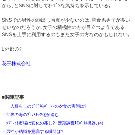
から｣とSNSに対してｵｰﾌﾟﾝな気持ちを示している｡
SNSでの男性の顔出し写真が少ないのは､草食系男子が多い
せいなのだろうか｡女子の積極性の方が目立つようである｡
SNSを上手に利用するのもまた女子の方なのかもしれない｡
外部ﾘﾝｸ
花王株式会社
■関連記事
・一人暮らしのﾋﾞｼﾞﾈｽﾊﾟｰｿﾝの夕食の実態は?
・世界の海のﾌﾟﾗｽﾁｯｸ化が進む
・ﾀﾌﾞﾚｯﾄ市場は変化の兆し?─定期調査｢ﾓﾊﾞｲﾙ機器｣(4)
・男性が結婚を意識する瞬間は?