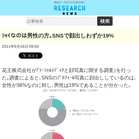
ｼｬｲなのは男性の方｡SNSで顔出しわずか19%
2011年9月16日 09:00
花王株式会社が｢ｿｰｼｬﾙﾒﾃﾞｨｱと顔写真に関する調査｣を行っ
た｡調査によると､SNSのﾌﾟﾛﾌｨｰﾙ写真に顔出ししているのは､
女性が36%なのに対し､男性は19%であることが分かった｡