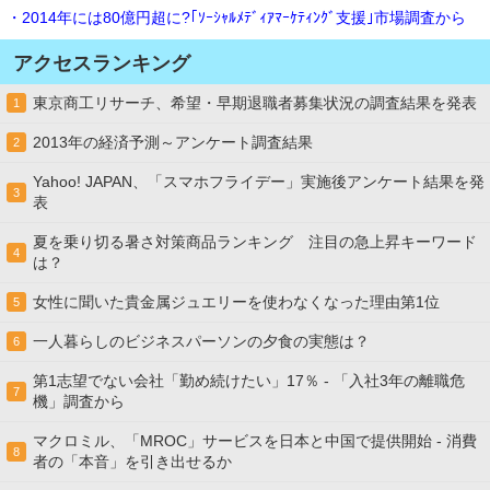
・2014年には80億円超に?｢ｿｰｼｬﾙﾒﾃﾞｨｱﾏｰｹﾃｨﾝｸﾞ支援｣市場調査から
アクセスランキング
東京商工リサーチ、希望・早期退職者募集状況の調査結果を発表
1
2013年の経済予測～アンケート調査結果
2
Yahoo! JAPAN、「スマホフライデー」実施後アンケート結果を発
3
表
夏を乗り切る暑さ対策商品ランキング 注目の急上昇キーワード
4
は？
女性に聞いた貴金属ジュエリーを使わなくなった理由第1位
5
一人暮らしのビジネスパーソンの夕食の実態は？
6
第1志望でない会社「勤め続けたい」17％ - 「入社3年の離職危
7
機」調査から
マクロミル、「MROC」サービスを日本と中国で提供開始 - 消費
8
者の「本音」を引き出せるか