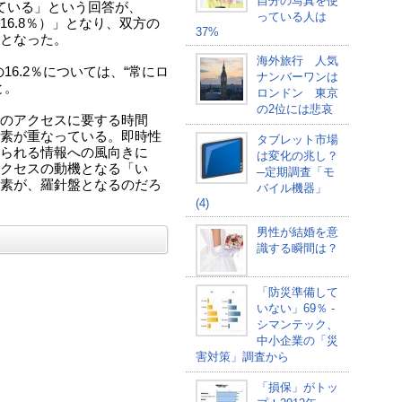
自分の写真を使
ている」という回答が、
っている人は
xi（16.8％）」となり、双方の
37%
となった。
海外旅行 人気
の16.2％については、“常にロ
ナンバーワンは
と。
ロンドン 東京
の2位には悲哀
のアクセスに要する時間
素が重なっている。即時性
タブレット市場
られる情報への風向きに
は変化の兆し？
クセスの動機となる「い
─定期調査「モ
素が、羅針盤となるのだろ
バイル機器」
(4)
男性が結婚を意
識する瞬間は？
「防災準備して
いない」69％ -
シマンテック、
中小企業の「災
害対策」調査から
「損保」がトッ