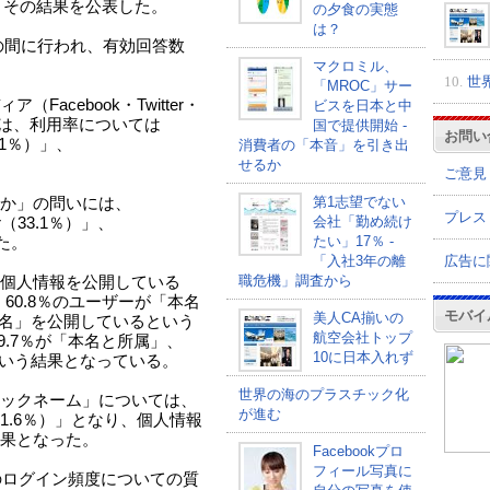
、その結果を公表した。
の夕食の実態
は？
日の間に行われ、有効回答数
マクロミル、
10.
世
「MROC」サー
acebook・Twitter・
ビスを日本と中
には、利用率については
国で提供開始 -
お問い
3.1％）」、
消費者の「本音」を引き出
。
せるか
ご意見
第1志望でない
か」の問いには、
プレス
会社「勤め続け
er（33.1％）」、
たい」17％ -
った。
広告に
「入社3年の離
職危機」調査から
個人情報を公開している
、60.8％のユーザーが「本名
モバイ
美人CA揃いの
本名」を公開しているという
航空会社トップ
9.7％が「本名と所属」、
10に日本入れず
という結果となっている。
世界の海のプラスチック化
ックネーム」については、
が進む
i（61.6％）」となり、個人情報
果となった。
Facebookプロ
フィール写真に
i」のログイン頻度についての質