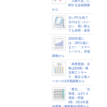
「人材不足」に
関する追加調査
から
古いPCを捨て
るのはもったい
ない 買い替え
ても併用・保管
2020年度に
は、200％超に
まで！「スマー
トハウス」市場
調査から
「為替差損」企
業は約6割 - 東
京商工リサー
チ、東証上場メ
ーカーの3月期調査から
「東北」、「北
海道」は2ケタ
増加 - 帝国
DB、2011年度
休廃業・解散動向調査から