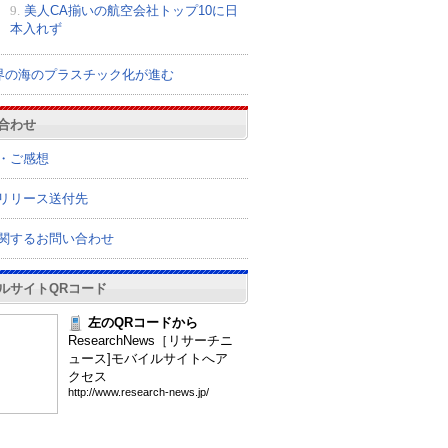
9.
美人CA揃いの航空会社トップ10に日
本入れず
界の海のプラスチック化が進む
合わせ
・ご感想
リリース送付先
関するお問い合わせ
ルサイトQRコード
左のQRコードから
ResearchNews［リサーチニ
ュース]モバイルサイトへア
クセス
htt
p:/
/ww
w.r
ese
arc
h-n
ews
.jp
/