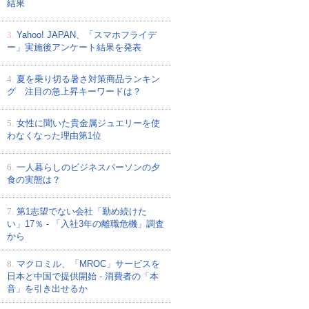
結果
3.
Yahoo! JAPAN、「スマホフライデ
ー」実施後アンケート結果を発表
4.
夏を乗り切る暑さ対策商品ランキン
グ 注目の急上昇キーワードは？
5.
女性に聞いた貴金属ジュエリーを使
わなくなった理由第1位
6.
一人暮らしのビジネスパーソンの夕
食の実態は？
7.
第1志望でない会社「勤め続けた
い」17％ - 「入社3年の離職危機」調査
から
8.
マクロミル、「MROC」サービスを
日本と中国で提供開始 - 消費者の「本
音」を引き出せるか