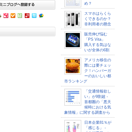
め？
スマホはらくら
くできるのか？
非利用者の懸念
販売伸び悩む
「PS Vita」
購入する気はな
いが全体の6割
アメリカ移住の
際には要チェッ
ク！ハンバーガ
ーのおいしい都
市ランキング
「交通情報欲し
い」が9割超 -
首都圏の「悪天
候時における気
象情報」に関する調査から
日本企業81％が
「感じる」 -