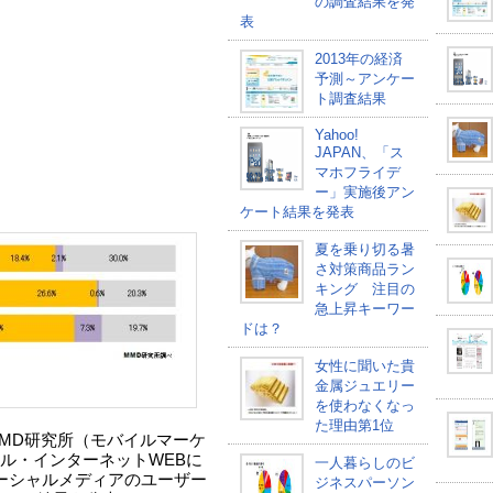
の調査結果を発
表
2013年の経済
予測～アンケー
ト調査結果
Yahoo!
JAPAN、「ス
マホフライデ
ー」実施後アン
ケート結果を発表
夏を乗り切る暑
さ対策商品ラン
キング 注目の
急上昇キーワー
ドは？
女性に聞いた貴
金属ジュエリー
を使わなくなっ
た理由第1位
MD研究所（モバイルマーケ
ル・インターネットWEBに
一人暮らしのビ
ーシャルメディアのユーザー
ジネスパーソン