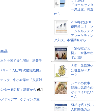
プ！2012年
「コールセンタ
ー満足度」調査
から
2014年には80
億円超に？「ソ
ーシャルメディ
アマーケティン
グ支援」市場調査から
「SNS友が大
する商品
切」 全体のわ
ずか1割
本と中国で提供開始 - 消費者
入学・就職祝い
％ - 「入社3年の離職危機」
は現金がベタ
ー？
マンテック、中小企業の「災害対
シニアの食事
健康に気遣うの
ルセンター満足度」調査から
(6月
がイロイロたい
へん
ャルメディアマーケティング支
SNSは広く浅い
人間関係のた